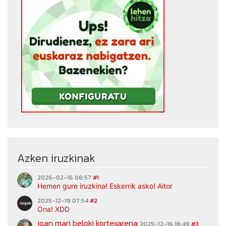
Azken iruzkinak
2026-02-16 08:57
#1
Hemen gure iruzkina! Eskerrik asko! Aitor
2025-12-19 07:54
#2
Ona! XDD
joan mari beloki kortexarena
2025-12-16 16:49
#3