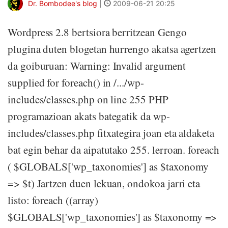
Dr. Bombodee's blog
|
2009-06-21 20:25
Wordpress 2.8 bertsiora berritzean Gengo
plugina duten blogetan hurrengo akatsa agertzen
da goiburuan: Warning: Invalid argument
supplied for foreach() in /.../wp-
includes/classes.php on line 255 PHP
programazioan akats bategatik da wp-
includes/classes.php fitxategira joan eta aldaketa
bat egin behar da aipatutako 255. lerroan. foreach
( $GLOBALS['wp_taxonomies'] as $taxonomy
=> $t) Jartzen duen lekuan, ondokoa jarri eta
listo: foreach ((array)
$GLOBALS['wp_taxonomies'] as $taxonomy =>