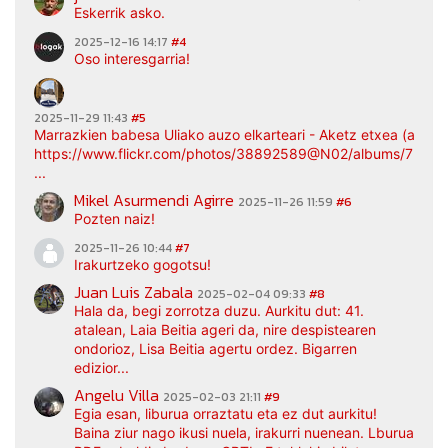
Eskerrik asko.
2025-12-16 14:17
#4
Oso interesgarria!
2025-11-29 11:43
#5
Marrazkien babesa Uliako auzo elkarteari - Aketz etxea (argaz
https://www.flickr.com/photos/38892589@N02/albums/7217
...
Mikel Asurmendi Agirre
2025-11-26 11:59
#6
Pozten naiz!
2025-11-26 10:44
#7
Irakurtzeko gogotsu!
Juan Luis Zabala
2025-02-04 09:33
#8
Hala da, begi zorrotza duzu. Aurkitu dut: 41.
atalean, Laia Beitia ageri da, nire despistearen
ondorioz, Lisa Beitia agertu ordez. Bigarren
edizior...
Angelu Villa
2025-02-03 21:11
#9
Egia esan, liburua orraztatu eta ez dut aurkitu!
Baina ziur nago ikusi nuela, irakurri nuenean. Lburua