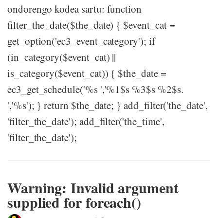
ondorengo kodea sartu: function
filter_the_date($the_date) { $event_cat =
get_option('ec3_event_category'); if
(in_category($event_cat) ||
is_category($event_cat)) { $the_date =
ec3_get_schedule('%s ','%1$s %3$s %2$s.
','%s'); } return $the_date; } add_filter('the_date',
'filter_the_date'); add_filter('the_time',
'filter_the_date');
Warning: Invalid argument
supplied for foreach()