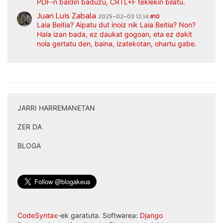
PDF-n baldin baduzu, CRTL+F teklekin bilatu.
Juan Luis Zabala
2025-02-03 12:14
#10
Laia Beitia? Aipatu dut inoiz nik Laia Beitia? Non?
Hala izan bada, ez daukat gogoan, eta ez dakit
nola gertatu den, baina, izatekotan, ohartu gabe.
JARRI HARREMANETAN
|
ZER DA
|
BLOGA
CodeSyntax
-ek garatuta. Softwarea:
Django