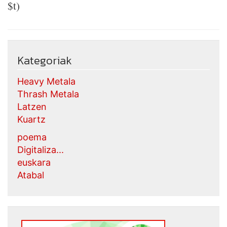
$t)
Kategoriak
Heavy Metala
Thrash Metala
Latzen
Kuartz
poema
Digitaliza...
euskara
Atabal