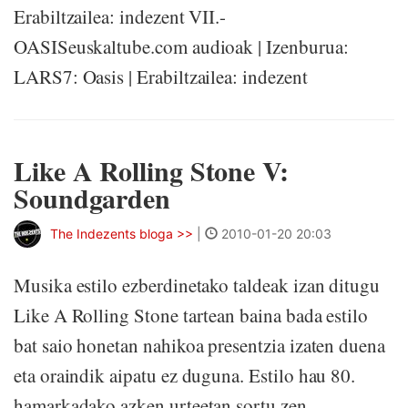
Erabiltzailea: indezent VII.-
OASISeuskaltube.com audioak | Izenburua:
LARS7: Oasis | Erabiltzailea: indezent
Like A Rolling Stone V:
Soundgarden
The Indezents bloga >>
|
2010-01-20 20:03
Musika estilo ezberdinetako taldeak izan ditugu
Like A Rolling Stone tartean baina bada estilo
bat saio honetan nahikoa presentzia izaten duena
eta oraindik aipatu ez duguna. Estilo hau 80.
hamarkadako azken urteetan sortu zen