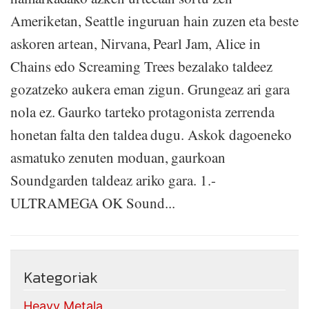
Ameriketan, Seattle inguruan hain zuzen eta beste
askoren artean, Nirvana, Pearl Jam, Alice in
Chains edo Screaming Trees bezalako taldeez
gozatzeko aukera eman zigun. Grungeaz ari gara
nola ez. Gaurko tarteko protagonista zerrenda
honetan falta den taldea dugu. Askok dagoeneko
asmatuko zenuten moduan, gaurkoan
Soundgarden taldeaz ariko gara. 1.-
ULTRAMEGA OK Sound...
Kategoriak
Heavy Metala