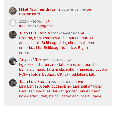
...
Mikel Asurmendi Agirre
2025-11-26 11:59
#6
Pozten naiz!
2025-11-26 10:44
#7
Irakurtzeko gogotsu!
Juan Luis Zabala
2025-02-04 09:33
#8
Hala da, begi zorrotza duzu. Aurkitu dut: 41.
atalean, Laia Beitia ageri da, nire despistearen
ondorioz, Lisa Beitia agertu ordez. Bigarren
edizior...
Angelu Villa
2025-02-03 21:11
#9
Egia esan, liburua orraztatu eta ez dut aurkitu!
Baina ziur nago ikusi nuela, irakurri nuenean. Lburua
PDF-n baldin baduzu, CRTL+F teklekin bilatu.
Juan Luis Zabala
2025-02-03 12:14
#10
Laia Beitia? Aipatu dut inoiz nik Laia Beitia? Non?
Hala izan bada, ez daukat gogoan, eta ez dakit
nola gertatu den, baina, izatekotan, ohartu gabe.