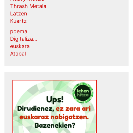
Thrash Metala
Latzen
Kuartz
poema
Digitaliza...
euskara
Atabal