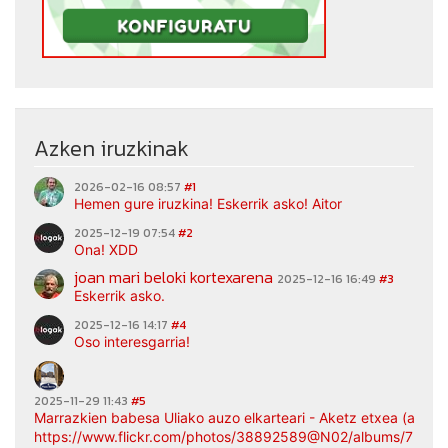
Azken iruzkinak
2026-02-16 08:57
#1
Hemen gure iruzkina! Eskerrik asko! Aitor
2025-12-19 07:54
#2
Ona! XDD
joan mari beloki kortexarena
2025-12-16 16:49
#3
Eskerrik asko.
2025-12-16 14:17
#4
Oso interesgarria!
2025-11-29 11:43
#5
Marrazkien babesa Uliako auzo elkarteari - Aketz etxea (argaz
https://www.flickr.com/photos/38892589@N02/albums/7217