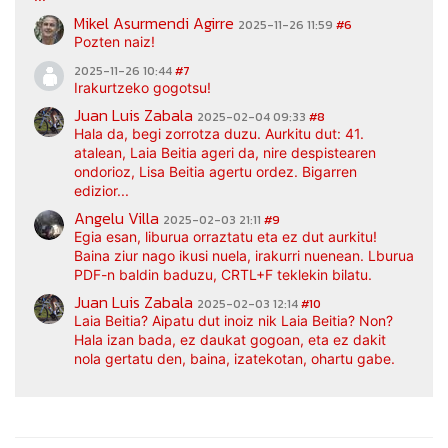
Mikel Asurmendi Agirre
2025-11-26 11:59
#6
Pozten naiz!
2025-11-26 10:44
#7
Irakurtzeko gogotsu!
Juan Luis Zabala
2025-02-04 09:33
#8
Hala da, begi zorrotza duzu. Aurkitu dut: 41.
atalean, Laia Beitia ageri da, nire despistearen
ondorioz, Lisa Beitia agertu ordez. Bigarren
edizior...
Angelu Villa
2025-02-03 21:11
#9
Egia esan, liburua orraztatu eta ez dut aurkitu!
Baina ziur nago ikusi nuela, irakurri nuenean. Lburua
PDF-n baldin baduzu, CRTL+F teklekin bilatu.
Juan Luis Zabala
2025-02-03 12:14
#10
Laia Beitia? Aipatu dut inoiz nik Laia Beitia? Non?
Hala izan bada, ez daukat gogoan, eta ez dakit
nola gertatu den, baina, izatekotan, ohartu gabe.