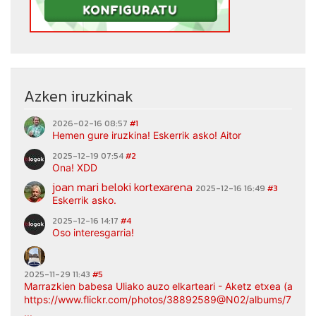
Azken iruzkinak
2026-02-16 08:57
#1
Hemen gure iruzkina! Eskerrik asko! Aitor
2025-12-19 07:54
#2
Ona! XDD
joan mari beloki kortexarena
2025-12-16 16:49
#3
Eskerrik asko.
2025-12-16 14:17
#4
Oso interesgarria!
2025-11-29 11:43
#5
Marrazkien babesa Uliako auzo elkarteari - Aketz etxea (argaz
https://www.flickr.com/photos/38892589@N02/albums/7217
...