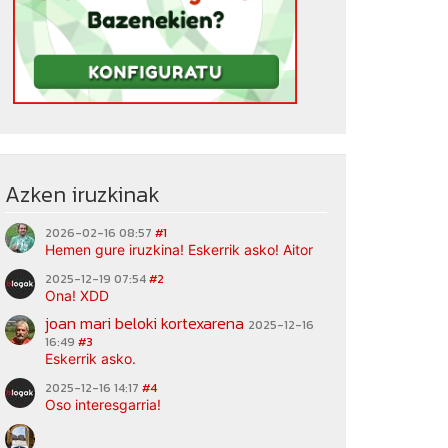
Azken iruzkinak
2026-02-16 08:57
#1
Hemen gure iruzkina! Eskerrik asko! Aitor
2025-12-19 07:54
#2
Ona! XDD
joan mari beloki kortexarena
2025-12-16
16:49
#3
Eskerrik asko.
2025-12-16 14:17
#4
Oso interesgarria!