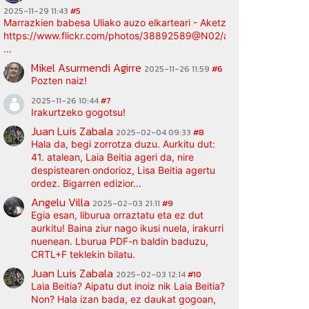
2025-11-29 11:43
#5
Marrazkien babesa Uliako auzo elkarteari - Aketz etxea (argazki bi
https://www.flickr.com/photos/38892589@N02/albums/72177720
...
Mikel Asurmendi Agirre
2025-11-26 11:59
#6
Pozten naiz!
2025-11-26 10:44
#7
Irakurtzeko gogotsu!
Juan Luis Zabala
2025-02-04 09:33
#8
Hala da, begi zorrotza duzu. Aurkitu dut:
41. atalean, Laia Beitia ageri da, nire
despistearen ondorioz, Lisa Beitia agertu
ordez. Bigarren edizior...
Angelu Villa
2025-02-03 21:11
#9
Egia esan, liburua orraztatu eta ez dut
aurkitu! Baina ziur nago ikusi nuela, irakurri
nuenean. Lburua PDF-n baldin baduzu,
CRTL+F teklekin bilatu.
Juan Luis Zabala
2025-02-03 12:14
#10
Laia Beitia? Aipatu dut inoiz nik Laia Beitia?
Non? Hala izan bada, ez daukat gogoan,