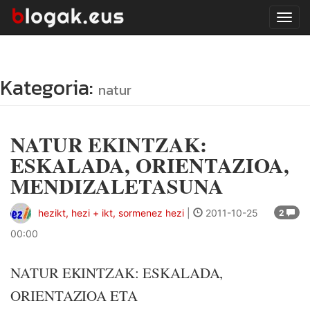
Tog
navi
Kategoria:
natur
NATUR EKINTZAK:
ESKALADA, ORIENTAZIOA,
MENDIZALETASUNA
hezikt, hezi + ikt, sormenez hezi
|
2011-10-25
2
00:00
NATUR EKINTZAK: ESKALADA,
ORIENTAZIOA ETA