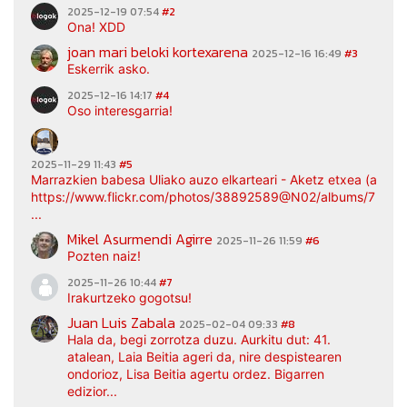
2025-12-19 07:54
#2
Ona! XDD
joan mari beloki kortexarena
2025-12-16 16:49
#3
Eskerrik asko.
2025-12-16 14:17
#4
Oso interesgarria!
2025-11-29 11:43
#5
Marrazkien babesa Uliako auzo elkarteari - Aketz etxea (argaz
https://www.flickr.com/photos/38892589@N02/albums/7217
...
Mikel Asurmendi Agirre
2025-11-26 11:59
#6
Pozten naiz!
2025-11-26 10:44
#7
Irakurtzeko gogotsu!
Juan Luis Zabala
2025-02-04 09:33
#8
Hala da, begi zorrotza duzu. Aurkitu dut: 41.
atalean, Laia Beitia ageri da, nire despistearen
ondorioz, Lisa Beitia agertu ordez. Bigarren
edizior...