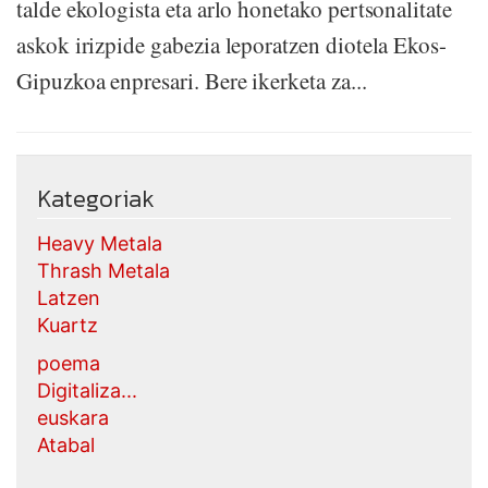
talde ekologista eta arlo honetako pertsonalitate
askok irizpide gabezia leporatzen diotela Ekos-
Gipuzkoa enpresari. Bere ikerketa za...
Kategoriak
Heavy Metala
Thrash Metala
Latzen
Kuartz
poema
Digitaliza...
euskara
Atabal