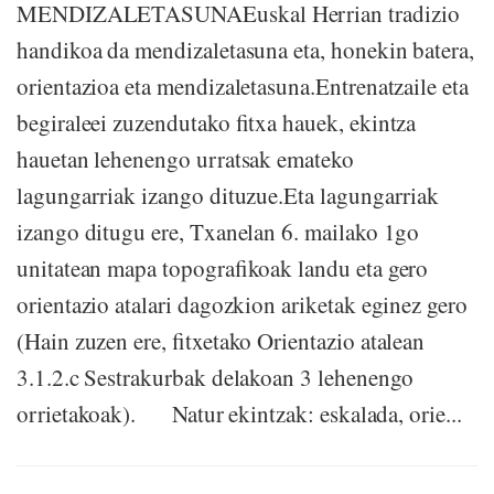
MENDIZALETASUNAEuskal Herrian tradizio
handikoa da mendizaletasuna eta, honekin batera,
orientazioa eta mendizaletasuna.Entrenatzaile eta
begiraleei zuzendutako fitxa hauek, ekintza
hauetan lehenengo urratsak emateko
lagungarriak izango dituzue.Eta lagungarriak
izango ditugu ere, Txanelan 6. mailako 1go
unitatean mapa topografikoak landu eta gero
orientazio atalari dagozkion ariketak eginez gero
(Hain zuzen ere, fitxetako Orientazio atalean
3.1.2.c Sestrakurbak delakoan 3 lehenengo
orrietakoak). Natur ekintzak: eskalada, orie...