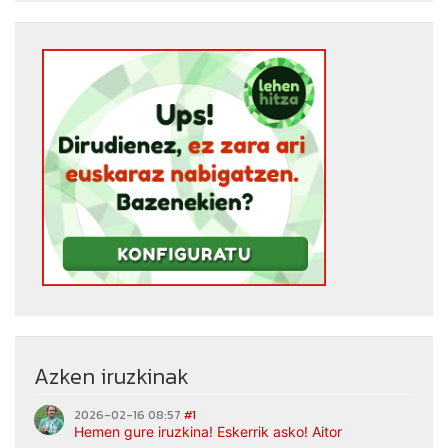
Azken iruzkinak
2026-02-16 08:57
#1
Hemen gure iruzkina! Eskerrik asko! Aitor