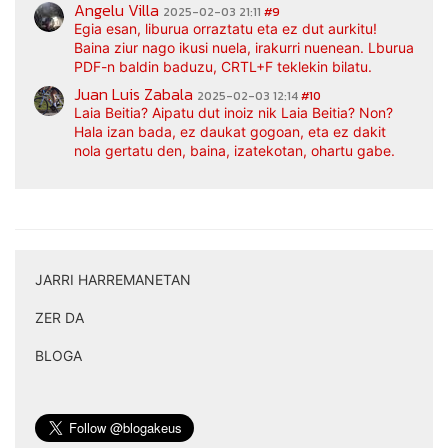
Angelu Villa
2025-02-03 21:11
#9
Egia esan, liburua orraztatu eta ez dut aurkitu!
Baina ziur nago ikusi nuela, irakurri nuenean. Lburua
PDF-n baldin baduzu, CRTL+F teklekin bilatu.
Juan Luis Zabala
2025-02-03 12:14
#10
Laia Beitia? Aipatu dut inoiz nik Laia Beitia? Non?
Hala izan bada, ez daukat gogoan, eta ez dakit
nola gertatu den, baina, izatekotan, ohartu gabe.
JARRI HARREMANETAN
|
ZER DA
|
BLOGA