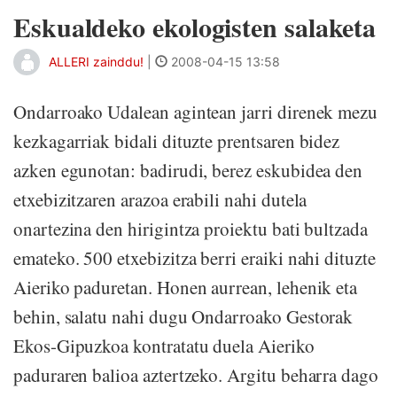
Eskualdeko ekologisten salaketa
ALLERI zainddu!
|
2008-04-15 13:58
Ondarroako Udalean agintean jarri direnek mezu
kezkagarriak bidali dituzte prentsaren bidez
azken egunotan: badirudi, berez eskubidea den
etxebizitzaren arazoa erabili nahi dutela
onartezina den hirigintza proiektu bati bultzada
emateko. 500 etxebizitza berri eraiki nahi dituzte
Aieriko paduretan. Honen aurrean, lehenik eta
behin, salatu nahi dugu Ondarroako Gestorak
Ekos-Gipuzkoa kontratatu duela Aieriko
paduraren balioa aztertzeko. Argitu beharra dago