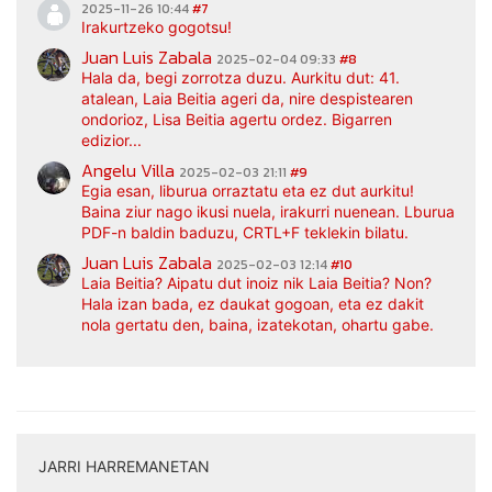
2025-11-26 10:44
#7
Irakurtzeko gogotsu!
Juan Luis Zabala
2025-02-04 09:33
#8
Hala da, begi zorrotza duzu. Aurkitu dut: 41.
atalean, Laia Beitia ageri da, nire despistearen
ondorioz, Lisa Beitia agertu ordez. Bigarren
edizior...
Angelu Villa
2025-02-03 21:11
#9
Egia esan, liburua orraztatu eta ez dut aurkitu!
Baina ziur nago ikusi nuela, irakurri nuenean. Lburua
PDF-n baldin baduzu, CRTL+F teklekin bilatu.
Juan Luis Zabala
2025-02-03 12:14
#10
Laia Beitia? Aipatu dut inoiz nik Laia Beitia? Non?
Hala izan bada, ez daukat gogoan, eta ez dakit
nola gertatu den, baina, izatekotan, ohartu gabe.
JARRI HARREMANETAN
|