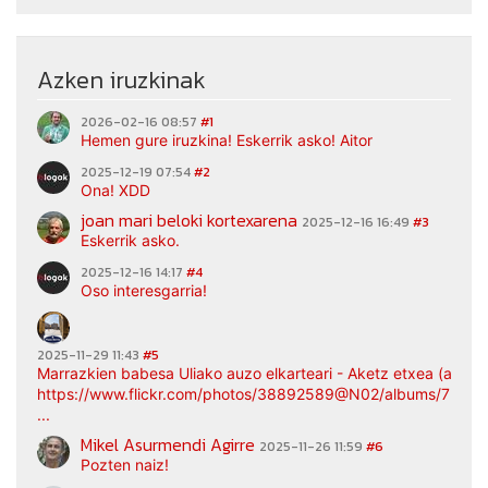
Azken iruzkinak
2026-02-16 08:57
#1
Hemen gure iruzkina! Eskerrik asko! Aitor
2025-12-19 07:54
#2
Ona! XDD
joan mari beloki kortexarena
2025-12-16 16:49
#3
Eskerrik asko.
2025-12-16 14:17
#4
Oso interesgarria!
2025-11-29 11:43
#5
Marrazkien babesa Uliako auzo elkarteari - Aketz etxea (argaz
https://www.flickr.com/photos/38892589@N02/albums/7217
...
Mikel Asurmendi Agirre
2025-11-26 11:59
#6
Pozten naiz!