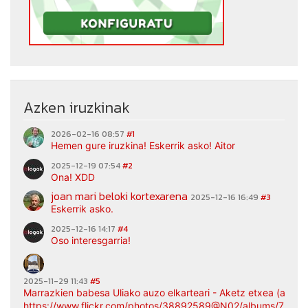
Azken iruzkinak
2026-02-16 08:57
#1
Hemen gure iruzkina! Eskerrik asko! Aitor
2025-12-19 07:54
#2
Ona! XDD
joan mari beloki kortexarena
2025-12-16 16:49
#3
Eskerrik asko.
2025-12-16 14:17
#4
Oso interesgarria!
2025-11-29 11:43
#5
Marrazkien babesa Uliako auzo elkarteari - Aketz etxea (argaz
https://www.flickr.com/photos/38892589@N02/albums/7217