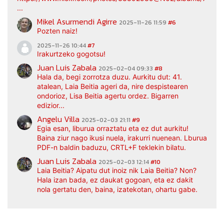
...
Mikel Asurmendi Agirre
2025-11-26 11:59
#6
Pozten naiz!
2025-11-26 10:44
#7
Irakurtzeko gogotsu!
Juan Luis Zabala
2025-02-04 09:33
#8
Hala da, begi zorrotza duzu. Aurkitu dut: 41.
atalean, Laia Beitia ageri da, nire despistearen
ondorioz, Lisa Beitia agertu ordez. Bigarren
edizior...
Angelu Villa
2025-02-03 21:11
#9
Egia esan, liburua orraztatu eta ez dut aurkitu!
Baina ziur nago ikusi nuela, irakurri nuenean. Lburua
PDF-n baldin baduzu, CRTL+F teklekin bilatu.
Juan Luis Zabala
2025-02-03 12:14
#10
Laia Beitia? Aipatu dut inoiz nik Laia Beitia? Non?
Hala izan bada, ez daukat gogoan, eta ez dakit
nola gertatu den, baina, izatekotan, ohartu gabe.