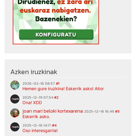
Azken iruzkinak
2026-02-16 08:57
#1
Hemen gure iruzkina! Eskerrik asko! Aitor
2025-12-19 07:54
#2
Ona! XDD
joan mari beloki kortexarena
2025-12-16 16:49
#3
Eskerrik asko.
2025-12-16 14:17
#4
Oso interesgarria!