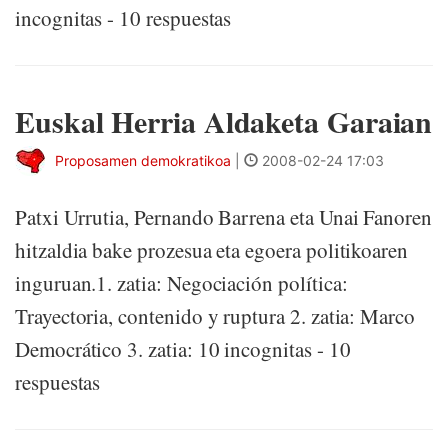
incognitas - 10 respuestas
Euskal Herria Aldaketa Garaian
Proposamen demokratikoa
|
2008-02-24 17:03
Patxi Urrutia, Pernando Barrena eta Unai Fanoren
hitzaldia bake prozesua eta egoera politikoaren
inguruan.1. zatia: Negociación política:
Trayectoria, contenido y ruptura 2. zatia: Marco
Democrático 3. zatia: 10 incognitas - 10
respuestas