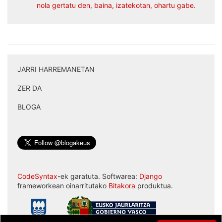
nola gertatu den, baina, izatekotan, ohartu gabe.
JARRI HARREMANETAN
|
ZER DA
|
BLOGA
CodeSyntax
-ek garatuta. Softwarea:
Django
frameworkean oinarritutako
Bitakora
produktua.