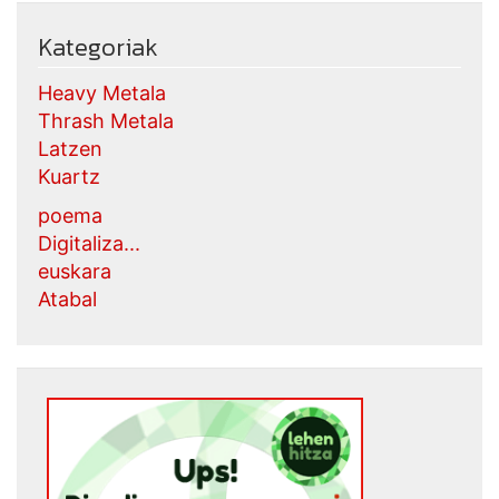
Kategoriak
Heavy Metala
Thrash Metala
Latzen
Kuartz
poema
Digitaliza...
euskara
Atabal