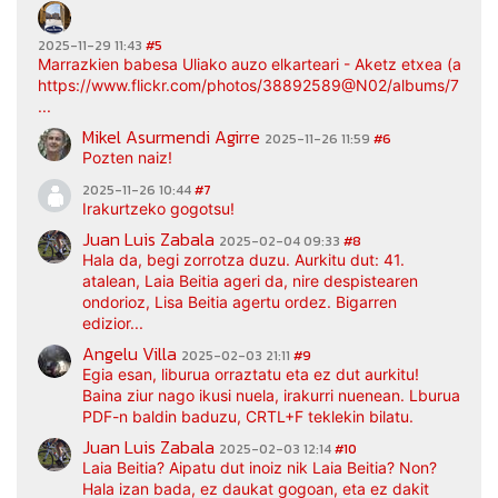
2025-11-29 11:43
#5
Marrazkien babesa Uliako auzo elkarteari - Aketz etxea (argaz
https://www.flickr.com/photos/38892589@N02/albums/7217
...
Mikel Asurmendi Agirre
2025-11-26 11:59
#6
Pozten naiz!
2025-11-26 10:44
#7
Irakurtzeko gogotsu!
Juan Luis Zabala
2025-02-04 09:33
#8
Hala da, begi zorrotza duzu. Aurkitu dut: 41.
atalean, Laia Beitia ageri da, nire despistearen
ondorioz, Lisa Beitia agertu ordez. Bigarren
edizior...
Angelu Villa
2025-02-03 21:11
#9
Egia esan, liburua orraztatu eta ez dut aurkitu!
Baina ziur nago ikusi nuela, irakurri nuenean. Lburua
PDF-n baldin baduzu, CRTL+F teklekin bilatu.
Juan Luis Zabala
2025-02-03 12:14
#10
Laia Beitia? Aipatu dut inoiz nik Laia Beitia? Non?
Hala izan bada, ez daukat gogoan, eta ez dakit