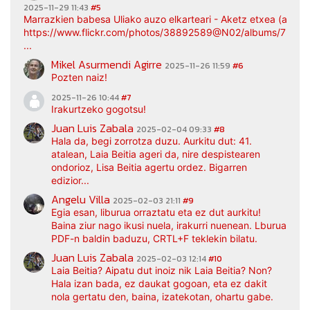
2025-11-29 11:43
#5
Marrazkien babesa Uliako auzo elkarteari - Aketz etxea (argaz
https://www.flickr.com/photos/38892589@N02/albums/7217
...
Mikel Asurmendi Agirre
2025-11-26 11:59
#6
Pozten naiz!
2025-11-26 10:44
#7
Irakurtzeko gogotsu!
Juan Luis Zabala
2025-02-04 09:33
#8
Hala da, begi zorrotza duzu. Aurkitu dut: 41.
atalean, Laia Beitia ageri da, nire despistearen
ondorioz, Lisa Beitia agertu ordez. Bigarren
edizior...
Angelu Villa
2025-02-03 21:11
#9
Egia esan, liburua orraztatu eta ez dut aurkitu!
Baina ziur nago ikusi nuela, irakurri nuenean. Lburua
PDF-n baldin baduzu, CRTL+F teklekin bilatu.
Juan Luis Zabala
2025-02-03 12:14
#10
Laia Beitia? Aipatu dut inoiz nik Laia Beitia? Non?
Hala izan bada, ez daukat gogoan, eta ez dakit
nola gertatu den, baina, izatekotan, ohartu gabe.