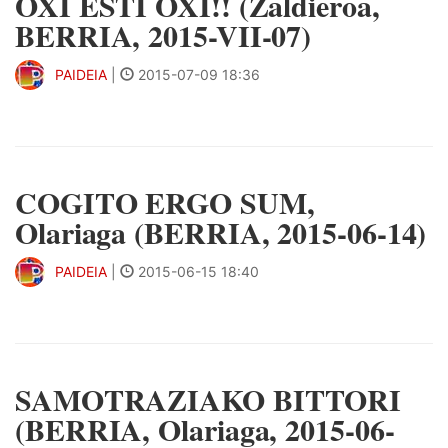
OXI ESTI OXI!! (Zaldieroa,
BERRIA, 2015-VII-07)
PAIDEIA
|
2015-07-09 18:36
COGITO ERGO SUM,
Olariaga (BERRIA, 2015-06-14)
PAIDEIA
|
2015-06-15 18:40
SAMOTRAZIAKO BITTORI
(BERRIA, Olariaga, 2015-06-