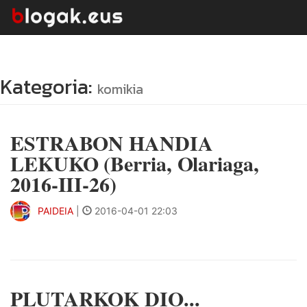
Kategoria:
komikia
ESTRABON HANDIA
LEKUKO (Berria, Olariaga,
2016-III-26)
PAIDEIA
|
2016-04-01 22:03
PLUTARKOK DIO...