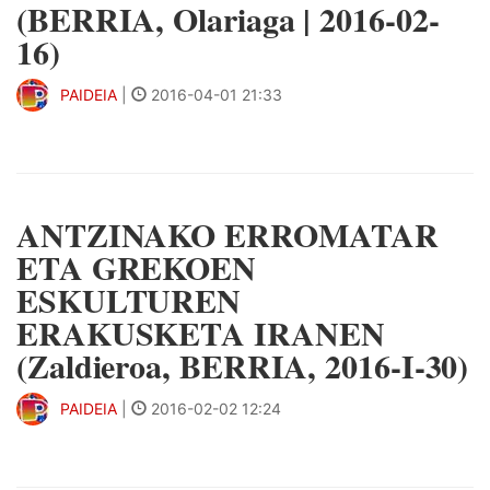
(BERRIA, Olariaga | 2016-02-
16)
PAIDEIA
|
2016-04-01 21:33
ANTZINAKO ERROMATAR
ETA GREKOEN
ESKULTUREN
ERAKUSKETA IRANEN
(Zaldieroa, BERRIA, 2016-I-30)
PAIDEIA
|
2016-02-02 12:24