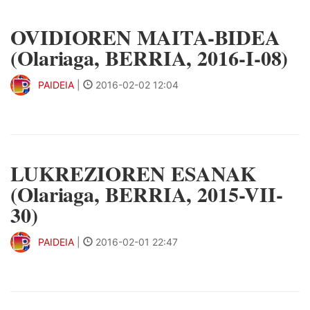
OVIDIOREN MAITA-BIDEA
(Olariaga, BERRIA, 2016-I-08)
PAIDEIA
|
2016-02-02 12:04
LUKREZIOREN ESANAK
(Olariaga, BERRIA, 2015-VII-
30)
PAIDEIA
|
2016-02-01 22:47