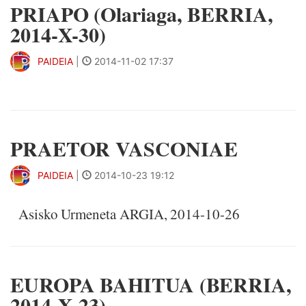
PRIAPO (Olariaga, BERRIA,
2014-X-30)
PAIDEIA
|
2014-11-02 17:37
PRAETOR VASCONIAE
PAIDEIA
|
2014-10-23 19:12
Asisko Urmeneta ARGIA, 2014-10-26
EUROPA BAHITUA (BERRIA,
2014-X-23)