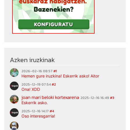
Azken iruzkinak
2026-02-16 08:57
#1
Hemen gure iruzkina! Eskerrik asko! Aitor
2025-12-19 07:54
#2
Ona! XDD
joan mari beloki kortexarena
2025-12-16 16:49
#3
Eskerrik asko.
2025-12-16 14:17
#4
Oso interesgarria!