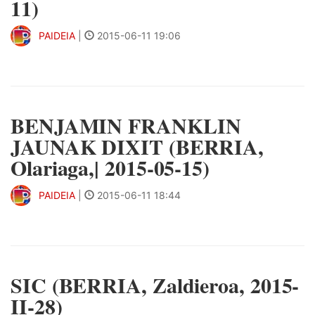
11)
PAIDEIA
|
2015-06-11 19:06
BENJAMIN FRANKLIN
JAUNAK DIXIT (BERRIA,
Olariaga,| 2015-05-15)
PAIDEIA
|
2015-06-11 18:44
SIC (BERRIA, Zaldieroa, 2015-
II-28)