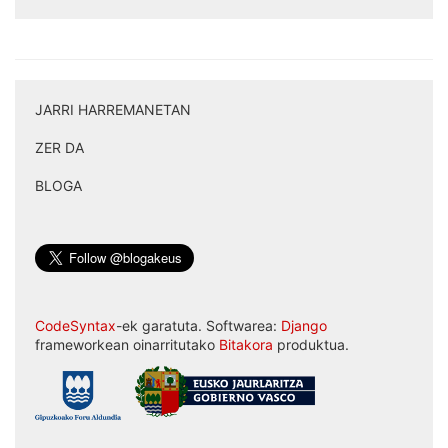
JARRI HARREMANETAN
|
ZER DA
|
BLOGA
CodeSyntax
-ek garatuta. Softwarea:
Django
frameworkean oinarritutako
Bitakora
produktua.