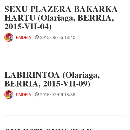
SEXU PLAZERA BAKARKA
HARTU (Olariaga, BERRIA,
2015-VII-04)
PAIDEIA
|
2015-08-25 18:40
LABIRINTOA (Olariaga,
BERRIA, 2015-VII-09)
PAIDEIA
|
2015-07-09 18:38