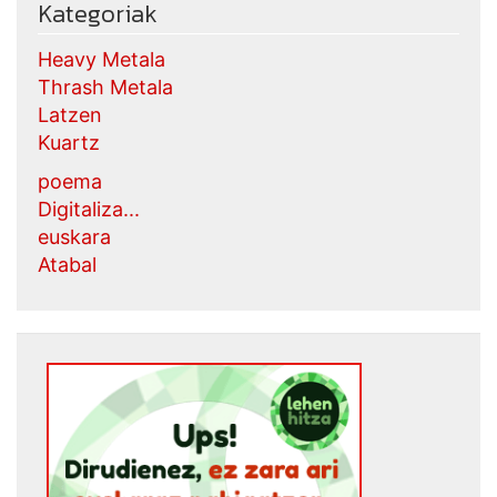
Kategoriak
Heavy Metala
Thrash Metala
Latzen
Kuartz
poema
Digitaliza...
euskara
Atabal