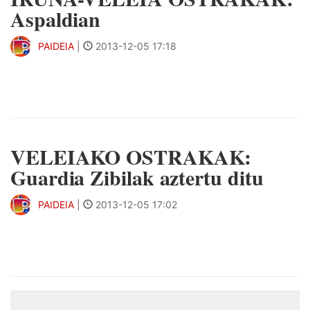
Aspaldian
PAIDEIA
|
2013-12-05 17:18
&n
VELEIAKO OSTRAKAK:
Guardia Zibilak aztertu ditu
PAIDEIA
|
2013-12-05 17:02
&n