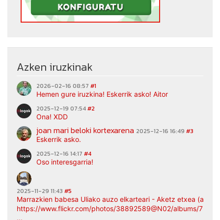
Azken iruzkinak
2026-02-16 08:57
#1
Hemen gure iruzkina! Eskerrik asko! Aitor
2025-12-19 07:54
#2
Ona! XDD
joan mari beloki kortexarena
2025-12-16 16:49
#3
Eskerrik asko.
2025-12-16 14:17
#4
Oso interesgarria!
2025-11-29 11:43
#5
Marrazkien babesa Uliako auzo elkarteari - Aketz etxea (argaz
https://www.flickr.com/photos/38892589@N02/albums/7217
...