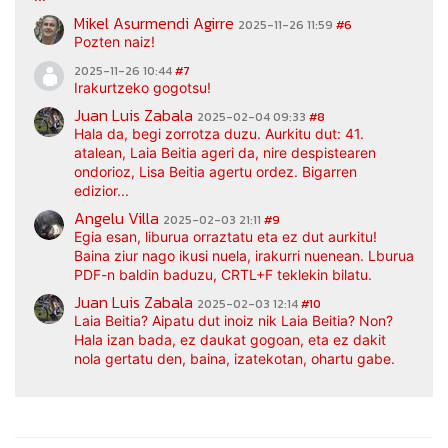
Mikel Asurmendi Agirre
2025-11-26 11:59
#6
Pozten naiz!
2025-11-26 10:44
#7
Irakurtzeko gogotsu!
Juan Luis Zabala
2025-02-04 09:33
#8
Hala da, begi zorrotza duzu. Aurkitu dut: 41.
atalean, Laia Beitia ageri da, nire despistearen
ondorioz, Lisa Beitia agertu ordez. Bigarren
edizior...
Angelu Villa
2025-02-03 21:11
#9
Egia esan, liburua orraztatu eta ez dut aurkitu!
Baina ziur nago ikusi nuela, irakurri nuenean. Lburua
PDF-n baldin baduzu, CRTL+F teklekin bilatu.
Juan Luis Zabala
2025-02-03 12:14
#10
Laia Beitia? Aipatu dut inoiz nik Laia Beitia? Non?
Hala izan bada, ez daukat gogoan, eta ez dakit
nola gertatu den, baina, izatekotan, ohartu gabe.