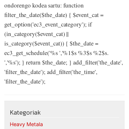
ondorengo kodea sartu: function
filter_the_date($the_date) { $event_cat =
get_option('ec3_event_category'); if
(in_category($event_cat) ||
is_category($event_cat)) { $the_date =
ec3_get_schedule('%s ','%1$s %3$s %2$s.
','%s'); } return $the_date; } add_filter('the_date',
'filter_the_date'); add_filter('the_time',
'filter_the_date');
Kategoriak
Heavy Metala