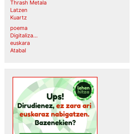
Thrash Metala
Latzen
Kuartz
poema
Digitaliza...
euskara
Atabal