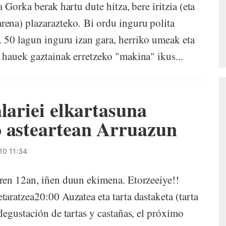
Gorka berak hartu dute hitza, bere iritzia (eta
rena) plazarazteko. Bi ordu inguru polita
. 50 lagun inguru izan gara, herriko umeak eta
hauek gaztainak erretzeko "makina" ikus...
lariei elkartasuna
o asteartean Arruazun
10 11:34
ren 12an, iñen duun ekimena. Etorzeeiye!!
aratzea20:00 Auzatea eta tarta dastaketa (tarta
degustación de tartas y castañas, el próximo