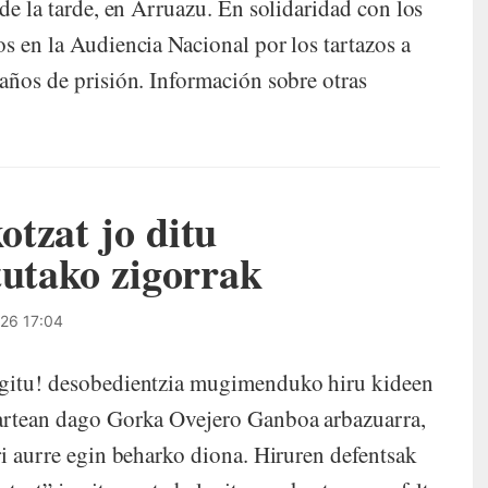
 de la tarde, en Arruazu. En solidaridad con los
s en la Audiencia Nacional por los tartazos a
años de prisión. Información sobre otras
tzat jo ditu
tutako zigorrak
26 17:04
ugitu! desobedientzia mugimenduko hiru kideen
 artean dago Gorka Ovejero Ganboa arbazuarra,
ari aurre egin beharko diona. Hiruren defentsak