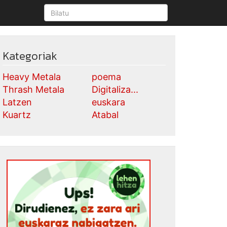
Kategoriak
Heavy Metala
poema
Thrash Metala
Digitaliza...
Latzen
euskara
Kuartz
Atabal