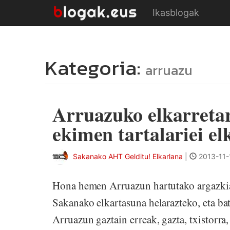
Ikasblogak
Kategoria:
arruazu
Arruazuko elkarretar
ekimen tartalariei e
Sakanako AHT Gelditu! Elkarlana
|
2013-11-
Hona hemen Arruazun hartutako argazkia!
Sakanako elkartasuna helarazteko, eta bat
Arruazun gaztain erreak, gazta, txistorra,