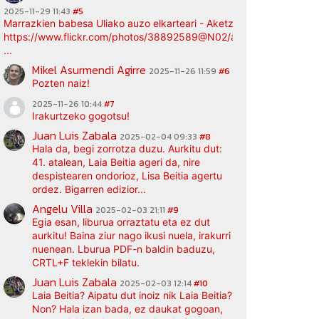
2025-11-29 11:43
#5
Marrazkien babesa Uliako auzo elkarteari - Aketz etxea (argazki bi
https://www.flickr.com/photos/38892589@N02/albums/72177720
...
Mikel Asurmendi Agirre
2025-11-26 11:59
#6
Pozten naiz!
2025-11-26 10:44
#7
Irakurtzeko gogotsu!
Juan Luis Zabala
2025-02-04 09:33
#8
Hala da, begi zorrotza duzu. Aurkitu dut:
41. atalean, Laia Beitia ageri da, nire
despistearen ondorioz, Lisa Beitia agertu
ordez. Bigarren edizior...
Angelu Villa
2025-02-03 21:11
#9
Egia esan, liburua orraztatu eta ez dut
aurkitu! Baina ziur nago ikusi nuela, irakurri
nuenean. Lburua PDF-n baldin baduzu,
CRTL+F teklekin bilatu.
Juan Luis Zabala
2025-02-03 12:14
#10
Laia Beitia? Aipatu dut inoiz nik Laia Beitia?
Non? Hala izan bada, ez daukat gogoan,