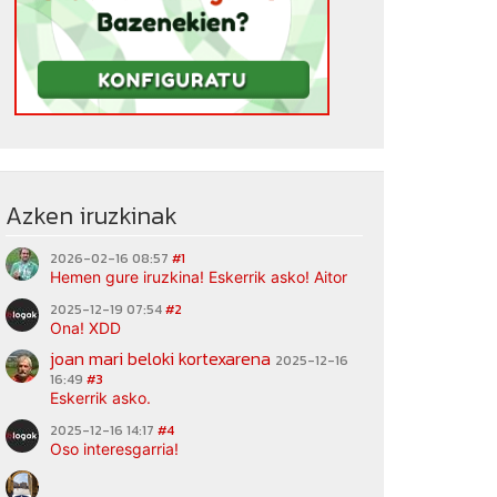
Azken iruzkinak
2026-02-16 08:57
#1
Hemen gure iruzkina! Eskerrik asko! Aitor
2025-12-19 07:54
#2
Ona! XDD
joan mari beloki kortexarena
2025-12-16
16:49
#3
Eskerrik asko.
2025-12-16 14:17
#4
Oso interesgarria!