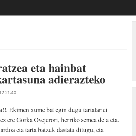
atzea eta hainbat
lkartasuna adierazteko
12 21:40
!. Ekimen xume bat egin dugu tartalariei
ez ere Gorka Ovejerori, herriko semea dela eta.
 ardoa eta tarta batzuk dastatu ditugu, eta