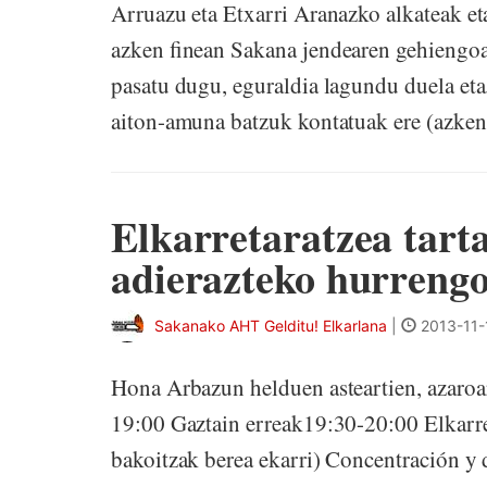
Arruazu eta Etxarri Aranazko alkateak eta 
azken finean Sakana jendearen gehiengoa
pasatu dugu, eguraldia lagundu duela eta
aiton-amuna batzuk kontatuak ere (azken 
Elkarretaratzea tarta
adierazteko hurreng
Sakanako AHT Gelditu! Elkarlana
|
2013-11-
Hona Arbazun helduen asteartien, azaroa
19:00 Gaztain erreak19:30-20:00 Elkarret
bakoitzak berea ekarri) Concentración y 