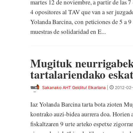
martes 12 de noviembre, a partir de las 7
4 opositores al TAV que van a ser juzgado
Yolanda Barcina, con peticiones de 5 a 9 
muestras de solidaridad en E...
Mugituk neurrigabeko
tartalariendako eska
Sakanako AHT Gelditu! Elkarlana
|
2012-02-
Iaz Yolanda Barcina tarta bota zioten M
kontrako auzi-bidea aurrera doa. Horien
fiskaltzaren 9 urte arteko espetxe zigorr