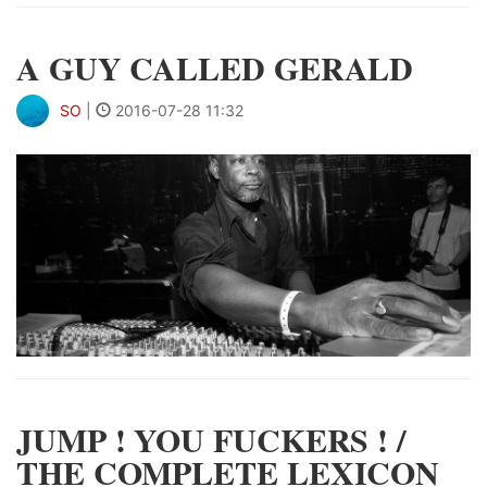
A GUY CALLED GERALD
SO
|
2016-07-28 11:32
JUMP ! YOU FUCKERS ! /
THE COMPLETE LEXICON