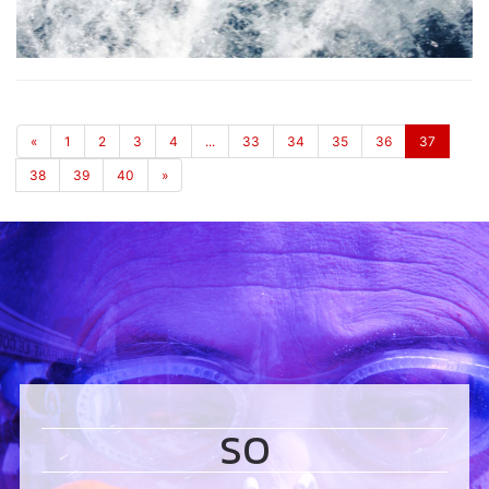
«
1
2
3
4
...
33
34
35
36
37
38
39
40
»
SO