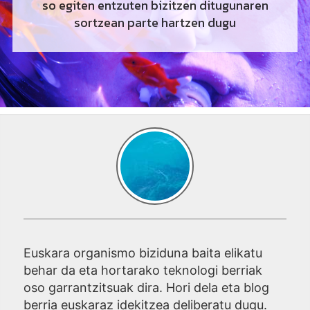
so egiten entzuten bizitzen ditugunaren
sortzean parte hartzen dugu
Euskara organismo biziduna baita elikatu
behar da eta hortarako teknologi berriak
oso garrantzitsuak dira. Hori dela eta blog
berria euskaraz idekitzea deliberatu dugu.