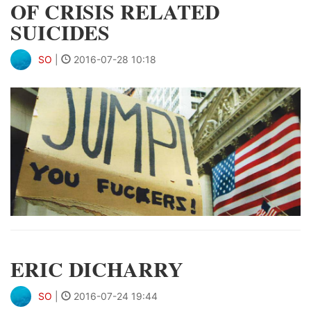
OF CRISIS RELATED
SUICIDES
SO
|
2016-07-28 10:18
ERIC DICHARRY
SO
|
2016-07-24 19:44