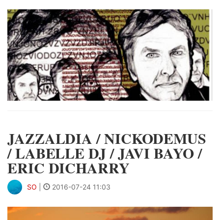
JAZZALDIA / NICKODEMUS
/ LABELLE DJ / JAVI BAYO /
ERIC DICHARRY
SO
|
2016-07-24 11:03