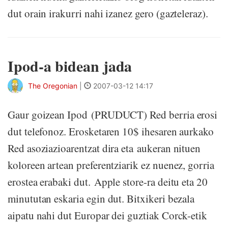
dut orain irakurri nahi izanez gero (gazteleraz).
Ipod-a bidean jada
The Oregonian
|
2007-03-12 14:17
Gaur goizean Ipod (PRUDUCT) Red berria erosi
dut telefonoz. Erosketaren 10$ ihesaren aurkako
Red asoziazioarentzat dira eta aukeran nituen
koloreen artean preferentziarik ez nuenez, gorria
erostea erabaki dut. Apple store-ra deitu eta 20
minututan eskaria egin dut. Bitxikeri bezala
aipatu nahi dut Europar dei guztiak Corck-etik