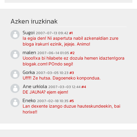
Azken iruzkinak
Sugoi
2007-07-13 09:42
#1
Ia egia den! Ni aspertuta nabil azkenaldian zure
bloga irakurri ezinik, jejeje. Animo!
malen
2007-06-14 01:05
#2
Uooo!Ixa bi hilabete ez dozula hemen idazten!gora
blogak.com!:POndo segi!
Gorka
2007-03-05 10:23
#3
Ufff! Ze hutsa. Dagoeneko konpondua.
Ane urkiola
2007-03-03 12:44
#4
DE JAUNA? ejem ejem!
Eneko
2007-02-18 10:35
#5
Lan dexente izango duzue hauteskundeekin, bai
horixe!!