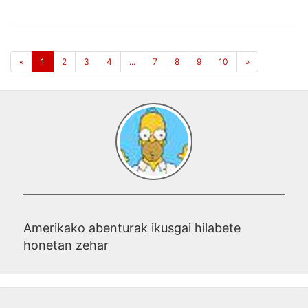
«
1
2
3
4
...
7
8
9
10
»
Amerikako abenturak ikusgai hilabete
honetan zehar