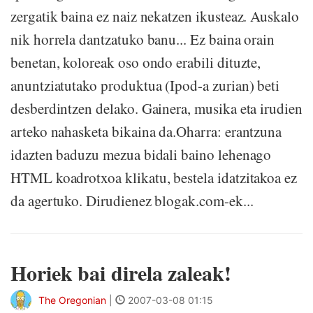
zergatik baina ez naiz nekatzen ikusteaz. Auskalo
nik horrela dantzatuko banu... Ez baina orain
benetan, koloreak oso ondo erabili dituzte,
anuntziatutako produktua (Ipod-a zurian) beti
desberdintzen delako. Gainera, musika eta irudien
arteko nahasketa bikaina da.Oharra: erantzuna
idazten baduzu mezua bidali baino lehenago
HTML koadrotxoa klikatu, bestela idatzitakoa ez
da agertuko. Dirudienez blogak.com-ek...
Horiek bai direla zaleak!
The Oregonian
|
2007-03-08 01:15