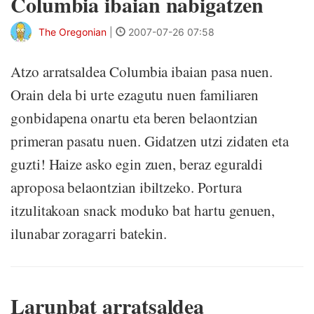
Columbia ibaian nabigatzen
The Oregonian
|
2007-07-26 07:58
Atzo arratsaldea Columbia ibaian pasa nuen.
Orain dela bi urte ezagutu nuen familiaren
gonbidapena onartu eta beren belaontzian
primeran pasatu nuen. Gidatzen utzi zidaten eta
guzti! Haize asko egin zuen, beraz eguraldi
aproposa belaontzian ibiltzeko. Portura
itzulitakoan snack moduko bat hartu genuen,
ilunabar zoragarri batekin.
Larunbat arratsaldea