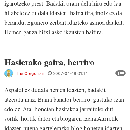
igarotzeko prest. Badakit orain dela hiru edo lau
hilabete ez dudala idazten, baina tira, inoiz ez da
berandu. Egunero zerbait idazteko asmoa daukat.
Hemen gauza bitxi asko ikausten baitira.
Hasierako gaira, berriro
The Oregonian
|
2007-04-18 01:14
1
Aspaldi ez dudala hemen idazten, badakit,
atzeratu naiz. Baina banator berriro, gustuko izan
edo ez. Atal honetan hasitakoa jarraituko dut
soilik, hortik dator eta blogaren izena.Aurretik
idazten nuena gaztelerazko blog honetan idazten