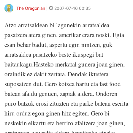
The Oregonian
|
2007-07-16 00:35
Atzo arratsaldean bi lagunekin arratsaldea
pasatzera atera ginen, amerikar erara noski. Egia
esan behar badut, aspertu egin nintzen, guk
arratsaldea pasatzeko beste ikuspegi bat
baitaukagu.Hasteko merkatal gunera joan ginen,
oraindik ez dakit zertara. Dendak ikustera
suposatzen dut. Gero kotxea hartu eta fast food
batean afaldu genuen, zapiak aldera. Ondoren
puro batzuk erosi zituzten eta parke batean eserita
hiru orduz egon ginen hitz egiten. Gero bi
neskekin elkartu eta berriro afaltzera joan ginen,
oraingoan gauerdia aldera.Amaitzeko etxeko