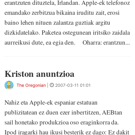
erantzuten dituztela, Irlandan. Apple-ek telefonoz
emandako zerbitzua bikaina iruditu zait, erosi
baino lehen nituen zalantza guztiak argitu
dizkidatelako. Paketea ostegunean iritsiko zaidala
aurreikusi dute, ea egia den. Oharra: erantzun...
Kriston anuntzioa
The Oregonian
|
2007-03-11 01:01
Nahiz eta Apple-ek espaniar estatuan
publizitatean ez duen ezer inbertitzen, AEBtan
sail honetako produkzioa oso eraginkorra da.
Ipod iragarki hau ikusi besterik ez dago: Ez dakit