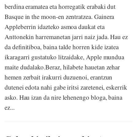
berdina eramatea eta horregatik erabaki dut
Basque in the moon-en zentratzea. Gainera
Appleberrin idazteko asmoa daukat eta
Anttonekin harremanetan jarri naiz jada. Hau ez
da definitiboa, baina talde horren kide izatea
ikaragarri gustatuko litzaidake, Apple mundua
maite dudalako.Beraz, hilabete hauetan zehar
hemen zerbait irakurri duzuenoi, erantzun
dutenei edota nahi gabe iritsi zaretenei, eskerrik
asko. Hau izan da nire lehenengo bloga, baina
ez...