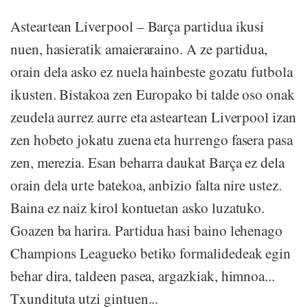
Asteartean Liverpool – Barça partidua ikusi
nuen, hasieratik amaieraraino. A ze partidua,
orain dela asko ez nuela hainbeste gozatu futbola
ikusten. Bistakoa zen Europako bi talde oso onak
zeudela aurrez aurre eta asteartean Liverpool izan
zen hobeto jokatu zuena eta hurrengo fasera pasa
zen, merezia. Esan beharra daukat Barça ez dela
orain dela urte batekoa, anbizio falta nire ustez.
Baina ez naiz kirol kontuetan asko luzatuko.
Goazen ba harira. Partidua hasi baino lehenago
Champions Leagueko betiko formalidedeak egin
behar dira, taldeen pasea, argazkiak, himnoa...
Txundituta utzi gintuen...