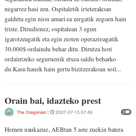
negarrez hasi zen. Ospitaletik irteterakoan
galdetu egin nion amari ea zergatik zegoen hain
triste. Dirudienez, ospitalean 3 egun
igarotzeagatik eta egin zioten operazioagatik
30.000$ ordaindu behar ditu. Dirutza hori
ordaintzeko seguruenik etxea saldu beharko
du.Kasu hauek hain gertu bizitzerakoan soil...
Orain bai, idazteko prest
The Oregonian
|
2007-07-13 07:46
1
Hemen naukazue, AEBtan 5 aste zuekin batera