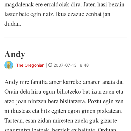
magdalenak ere erraldoiak dira. Jaten hasi bezain
laster bete egin naiz. Ikus ezazue zenbat jan
dudan.
Andy
The Oregonian
|
2007-07-13 18:48
Andy nire familia amerikarreko amaren anaia da.
Orain dela hiru egun bihotzeko bat izan zuen eta
atzo joan nintzen bera bisitatzera. Poztu egin zen
ni ikusteaz eta hitz egiten egon ginen pixkatean.
Tartean, esan zidan miresten zuela guk gizarte
segurantza izateak, beraiek ez baitute. Orduan,