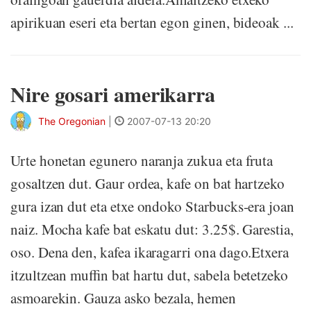
apirikuan eseri eta bertan egon ginen, bideoak ...
Nire gosari amerikarra
The Oregonian
|
2007-07-13 20:20
Urte honetan egunero naranja zukua eta fruta
gosaltzen dut. Gaur ordea, kafe on bat hartzeko
gura izan dut eta etxe ondoko Starbucks-era joan
naiz. Mocha kafe bat eskatu dut: 3.25$. Garestia,
oso. Dena den, kafea ikaragarri ona dago.Etxera
itzultzean muffin bat hartu dut, sabela betetzeko
asmoarekin. Gauza asko bezala, hemen