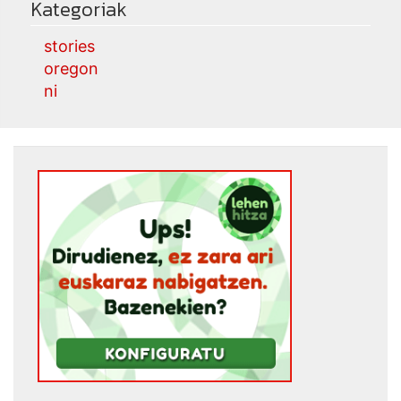
Kategoriak
stories
oregon
ni