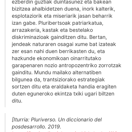
ezberdin guztiak duintasunez eta bakean
bizitzea ahalbidetzen duena, inork kalterik,
esplotaziorik eta miseriarik jasan beharrik
izan gabe. Pluribertsoak patriarkatua,
arrazakeria, kastak eta bestelako
diskriminazioak gainditzen ditu. Bertan,
jendeak naturaren osagai xume bat izateak
zer esan nahi duen berrikasten du, eta
hazkunde ekonomikoan oinarritutako
garapenaren nozio antropozentriko zorrotzak
gainditu. Mundu mailako alternatiben
bilgunea da, trantsiziorako estrategiak
sortzen ditu eta eraldaketa handia eragiten
duten eguneroko ekintza txiki ugari biltzen
ditu.
[Iturria: Pluriverso. Un diccionario del
posdesarrollo. 2019.