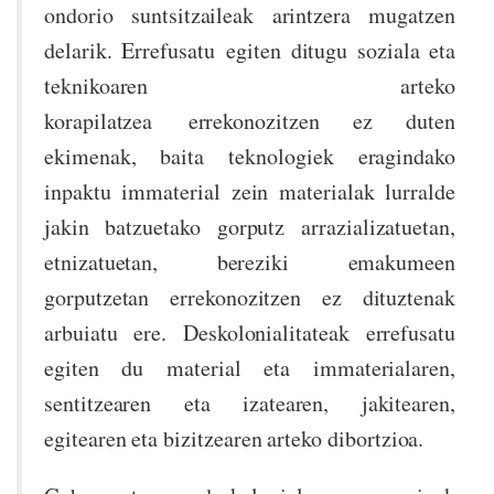
ondorio suntsitzaileak arintzera mugatzen
delarik. Errefusatu egiten ditugu soziala eta
teknikoaren arteko
korapilatzea errekonozitzen ez duten
ekimenak, baita teknologiek eragindako
inpaktu immaterial zein materialak lurralde
jakin batzuetako gorputz arrazializatuetan,
etnizatuetan, bereziki emakumeen
gorputzetan errekonozitzen ez dituztenak
arbuiatu ere. Deskolonialitateak errefusatu
egiten du material eta immaterialaren,
sentitzearen eta izatearen, jakitearen,
egitearen eta bizitzearen arteko dibortzioa.