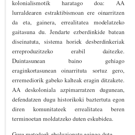
kolonialismotik haratago doa: AA
lurraldearen estraktibismoan ere oinarritzen
da eta, gainera, errealitatea modelatzeko
gaitasuna du. Jendarte ezberdinkide batean
diseinatuta, sistema horiek desberdinkeriak
erreproduzitzeko erabil daitezke.
Duintasunean baino gehiago
eraginkortasunean oinarrituta sortuz gero,
erremediorik gabeko kalteak eragin ditzakete.
AA deskoloniala azpimarratzen dugunean,
defendatzen dugu historikoki baztertuta egon
diren komunitateek errealitatea beren
terminoetan moldatzeko duten eskubidea.
Gure metodoek eboluzionatu egingo dute,