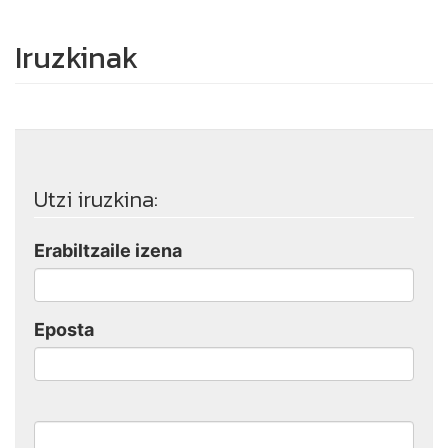
Iruzkinak
Utzi iruzkina:
Erabiltzaile izena
Eposta