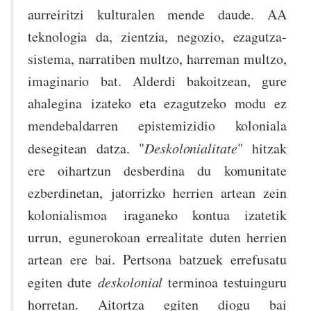
aurreiritzi kulturalen mende daude. AA
teknologia da, zientzia, negozio, ezagutza-
sistema, narratiben multzo, harreman multzo,
imaginario bat. Alderdi bakoitzean, gure
ahalegina izateko eta ezagutzeko modu ez
mendebaldarren epistemizidio koloniala
desegitean datza. "
Deskolonialitate
" hitzak
ere oihartzun desberdina du komunitate
ezberdinetan, jatorrizko herrien artean zein
kolonialismoa iraganeko kontua izatetik
urrun, egunerokoan errealitate duten herrien
artean ere bai. Pertsona batzuek errefusatu
egiten dute
deskolonial
terminoa testuinguru
horretan. Aitortza egiten diogu bai