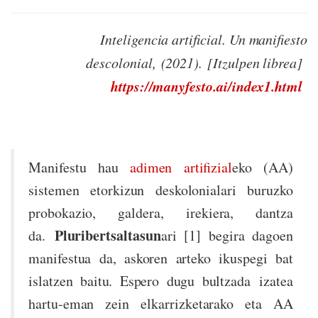
Inteligencia artificial. Un manifiesto
descolonial, (2021). [Itzulpen librea]
https://manyfesto.ai/index1.html
Manifestu hau
adimen artifizial
eko (AA)
sistemen etorkizun deskolonialari buruzko
probokazio, galdera, irekiera, dantza
Pluribertsaltasun
da.
ari [1] begira dagoen
manifestua da, askoren arteko ikuspegi bat
islatzen baitu. Espero dugu bultzada izatea
hartu-eman zein elkarrizketarako eta AA