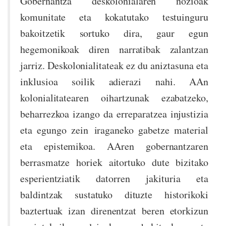
Gobernantza deskolonialaren nozioak
komunitate eta kokatutako testuinguru
bakoitzetik sortuko dira, gaur egun
hegemonikoak diren narratibak zalantzan
jarriz. Deskolonialitateak ez du aniztasuna eta
inklusioa soilik adierazi nahi. AAn
kolonialitatearen oihartzunak ezabatzeko,
beharrezkoa izango da erreparatzea injustizia
eta egungo zein iraganeko gabetze material
eta epistemikoa. AAren gobernantzaren
berrasmatze horiek aitortuko dute bizitako
esperientziatik datorren jakituria eta
baldintzak sustatuko dituzte historikoki
baztertuak izan direnentzat beren etorkizun