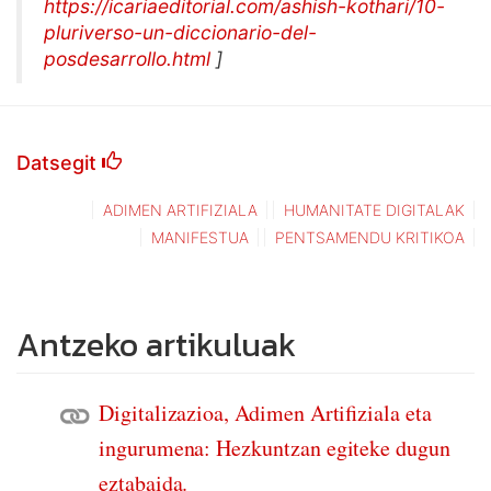
https://icariaeditorial.com/ashish-kothari/10-
pluriverso-un-diccionario-del-
posdesarrollo.html
]
Datsegit
ADIMEN ARTIFIZIALA
HUMANITATE DIGITALAK
MANIFESTUA
PENTSAMENDU KRITIKOA
Antzeko artikuluak
Digitalizazioa, Adimen Artifiziala eta
ingurumena: Hezkuntzan egiteke dugun
eztabaida.