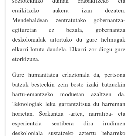
soziotekniko duinak erabakitzeko eta
eraikitzeko aukera izan dezaten.
Mendebaldean zentratutako gobernantza-
egituretan ez bezala, gobernantza
deskolonialak aitortuko du gure helmugak
elkarri lotuta daudela. Elkarri zor diogu gure
etorkizuna.
Gure humanitatea erlazionala da, pertsona
batzuk besteekin zein beste izaki batzuekin
hartu-emantzeko moduetan azaltzen da.
Teknologiak leku garrantzitsua du harreman
horietan. Sorkuntza -artea, narratiba- eta
esperientzia sentibera dira irudimen
deskoloniala sustatzeko aztertu beharreko