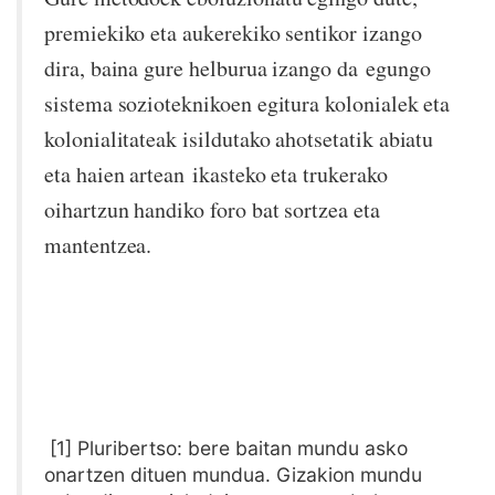
premiekiko eta aukerekiko sentikor izango
dira, baina gure helburua izango da egungo
sistema sozioteknikoen egitura kolonialek eta
kolonialitateak isildutako ahotsetatik abiatu
eta haien artean ikasteko eta trukerako
oihartzun handiko foro bat sortzea eta
mantentzea.
[1] Pluribertso: bere baitan mundu asko
onartzen dituen mundua. Gizakion mundu