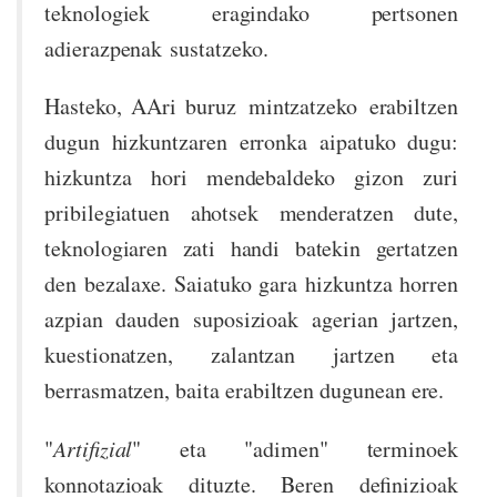
teknologiek eragindako pertsonen
adierazpenak sustatzeko.
Hasteko, AAri buruz mintzatzeko erabiltzen
dugun hizkuntzaren erronka aipatuko dugu:
hizkuntza hori mendebaldeko gizon zuri
pribilegiatuen ahotsek menderatzen dute,
teknologiaren zati handi batekin gertatzen
den bezalaxe. Saiatuko gara hizkuntza horren
azpian dauden suposizioak agerian jartzen,
kuestionatzen, zalantzan jartzen eta
berrasmatzen, baita erabiltzen dugunean ere.
"
Artifizial
" eta "adimen" terminoek
konnotazioak dituzte. Beren definizioak