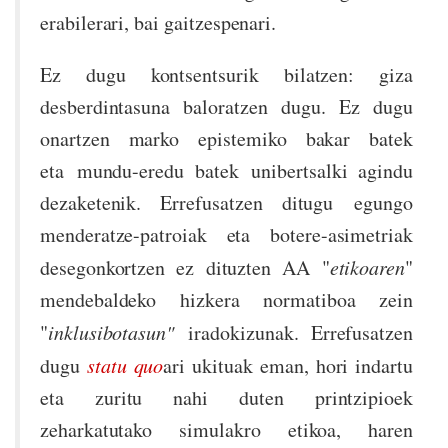
erabilerari, bai gaitzespenari.
Ez dugu kontsentsurik bilatzen: giza
desberdintasuna baloratzen dugu. Ez dugu
onartzen marko epistemiko bakar batek
eta mundu-eredu batek unibertsalki agindu
dezaketenik. Errefusatzen ditugu egungo
menderatze-patroiak eta botere-asimetriak
desegonkortzen ez dituzten AA "
etikoaren
"
mendebaldeko hizkera normatiboa zein
"
inklusibotasun"
iradokizunak. Errefusatzen
dugu
statu quo
ari ukituak eman, hori indartu
eta zuritu nahi duten printzipioek
zeharkatutako simulakro etikoa, haren