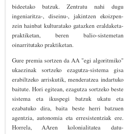
bideetako batzuk. Zentratu nahi dugu
ingeniaritza-, diseinu-, jakintzen ekoizpen-
zein hainbat kulturatako gatazken eraldaketa-
praktiketan, beren balio-sistemetan
oinarritutako praktiketan.
Gure premia sortzen da AA "egi algoritmiko"
ukaezinak sortzeko ezagutza-sistema gisa
erabiltzeko arriskutik, menderatzea indartuko
baitute. Hori egitean, ezagutza sortzeko beste
sistema eta ikuspegi batzuk ukatu eta
ezabatuko dira, baita beste herri batzuen
agentzia, autonomia eta erresistentziak ere.
Horrela, AAren kolonialitatea datu-