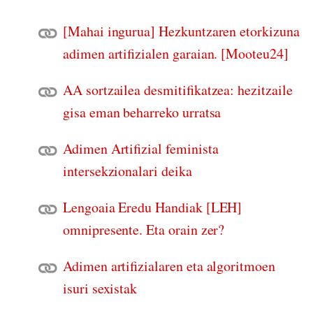
[Mahai ingurua] Hezkuntzaren etorkizuna
adimen artifizialen garaian. [Mooteu24]
AA sortzailea desmitifikatzea: hezitzaile
gisa eman beharreko urratsa
Adimen Artifizial feminista
intersekzionalari deika
Lengoaia Eredu Handiak [LEH]
omnipresente. Eta orain zer?
Adimen artifizialaren eta algoritmoen
isuri sexistak