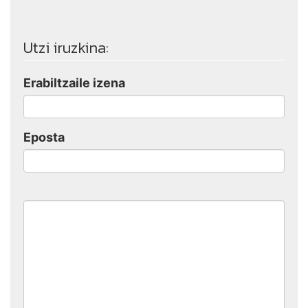
Utzi iruzkina:
Erabiltzaile izena
Eposta