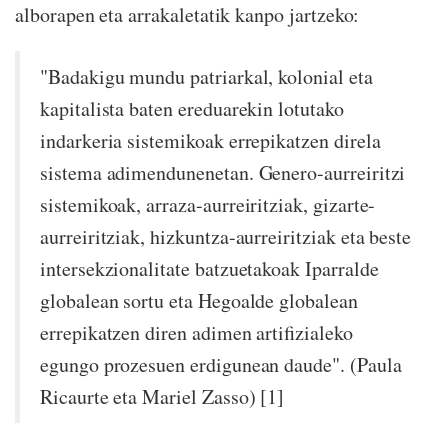
alborapen eta arrakaletatik kanpo jartzeko:
"Badakigu mundu patriarkal, kolonial eta
kapitalista baten ereduarekin lotutako
indarkeria sistemikoak errepikatzen direla
sistema adimendunenetan. Genero-aurreiritzi
sistemikoak, arraza-aurreiritziak, gizarte-
aurreiritziak, hizkuntza-aurreiritziak eta beste
intersekzionalitate batzuetakoak Iparralde
globalean sortu eta Hegoalde globalean
errepikatzen diren adimen artifizialeko
egungo prozesuen erdigunean daude". (Paula
Ricaurte eta Mariel Zasso) [1]