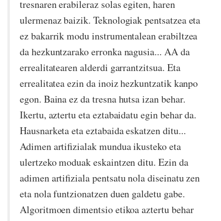
tresnaren erabileraz solas egiten, haren
ulermenaz baizik. Teknologiak pentsatzea eta
ez bakarrik modu instrumentalean erabiltzea
da hezkuntzarako erronka nagusia... AA da
errealitatearen alderdi garrantzitsua. Eta
errealitatea ezin da inoiz hezkuntzatik kanpo
egon. Baina ez da tresna hutsa izan behar.
Ikertu, aztertu eta eztabaidatu egin behar da.
Hausnarketa eta eztabaida eskatzen ditu...
Adimen artifizialak mundua ikusteko eta
ulertzeko moduak eskaintzen ditu. Ezin da
adimen artifiziala pentsatu nola diseinatu zen
eta nola funtzionatzen duen galdetu gabe.
Algoritmoen dimentsio etikoa aztertu behar