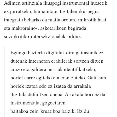
Adimen artifiziala ikuspegi instrumental hutsetik
ez jorratzeko, humanitate digitalen ikuspegia
integratu beharko da maila orotan,-mikrotik hasi
eta makroraino-, askotarikoen begirada
soziokritiko intersekzionalak bilduz.
Egungo baztertu digitalak dira gaitasunik ez
dutenak Interneten erabilerak sortzen dituen
arazo eta galdera berriak identifikatzeko,
horiei aurre egiteko eta erantzuteko. Gaitasun
horiek izatea edo ez izatea da arrakala
digitala definitzen duena. Arrakala hori ez da
instrumentala, gogoetaren
baitakoa zein kreatiboa baizik. Ez du