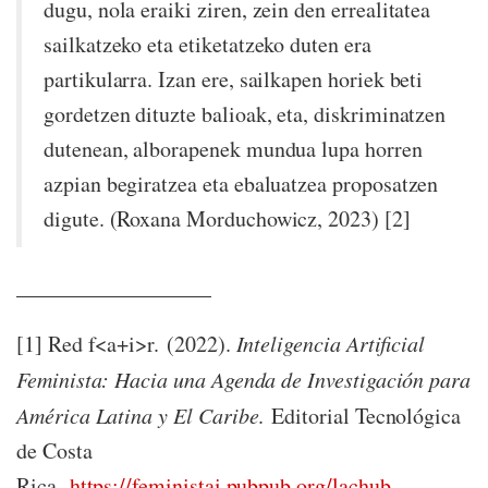
dugu, nola eraiki ziren, zein den errealitatea
sailkatzeko eta etiketatzeko duten era
partikularra. Izan ere, sailkapen horiek beti
gordetzen dituzte balioak, eta, diskriminatzen
dutenean, alborapenek mundua lupa horren
azpian begiratzea eta ebaluatzea proposatzen
digute. (Roxana Morduchowicz, 2023) [2]
__________________
[1] Red f<a+i>r. (2022).
Inteligencia Artificial
Feminista: Hacia una Agenda de Investigación para
América Latina y El Caribe
. Editorial Tecnológica
de Costa
Rica.
https://feministai.pubpub.org/lachub