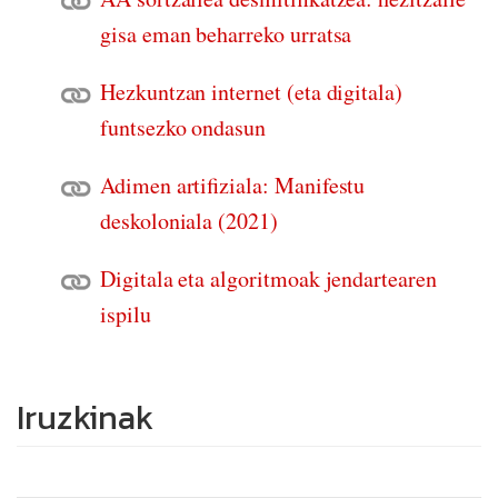
gisa eman beharreko urratsa
Hezkuntzan internet (eta digitala)
funtsezko ondasun
Adimen artifiziala: Manifestu
deskoloniala (2021)
Digitala eta algoritmoak jendartearen
ispilu
Iruzkinak