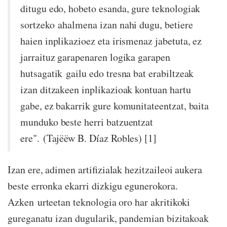
ditugu edo, hobeto esanda, gure teknologiak
sortzeko ahalmena izan nahi dugu, betiere
haien inplikazioez eta irismenaz jabetuta, ez
jarraituz garapenaren logika garapen
hutsagatik gailu edo tresna bat erabiltzeak
izan ditzakeen inplikazioak kontuan hartu
gabe, ez bakarrik gure komunitateentzat, baita
munduko beste herri batzuentzat
ere". (Tajëëw B. Díaz Robles) [1]
Izan ere, adimen artifizialak hezitzaileoi aukera
beste erronka ekarri dizkigu egunerokora.
Azken urteetan teknologia oro har akritikoki
gureganatu izan dugularik, pandemian bizitakoak