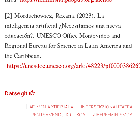
[2] Morduchowicz, Roxana. (2023). La
inteligencia artificial ¿Necesitamos una nueva
educación?.
UNESCO Office Montevideo and
Regional Bureau for Science in Latin America and
the Caribbean
.
https://unesdoc.unesco.org/ark:/48223/pf000038626
Datsegit
ADIMEN ARTIFIZIALA
INTERSEKZIONALITATEA
PENTSAMENDU KRITIKOA
ZIBERFEMINISMOA