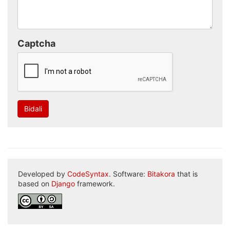
Captcha
Bidali
Developed by
CodeSyntax
. Software:
Bitakora
that is
based on
Django
framework.