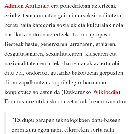
Adimen Artifiziala
era poliedrikoan aztertzeak
ezinbestean eramaten gaitu intersekzionalitatera,
berau baita kategoria sozialak eta kulturalak nola
harilkatzen diren aztertzeko teoria aproposa.
Besteak beste, generoaren, arrazaren, etniaren,
desgaitasunaren, sexualitatearen, klasearen eta
nazionalitatearen arteko harremanak aztertu ohi
ditu eta, ondorioz, gutariko bakoitzean gorpuzten
diren zapalkuntza eta pribilegio-harreman
konplexuez solasten da (Euskarazko
Wikipedia
).
Feminismoetatik eskaera zehatzak luzatu izan dira:
"Ez dugu garapen teknologikoen datu-baseen
zerbitzura egon nahi, elkarrekin sortu nahi