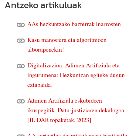
Antzeko artikuluak
AAs hezkuntzako bazterrak inarrosten
Kasu manosfera eta algoritmoen
alborapenekin!
Digitalizazioa, Adimen Artifiziala eta
ingurumena: Hezkuntzan egiteke dugun
eztabaida.
Adimen Artifiziala eskubideen
ikuspegitik. Datu-justiziaren dekalogoa
[II. DAR topaketak, 2023]
AA sortzailea desmitifikatzea: hezitzaile