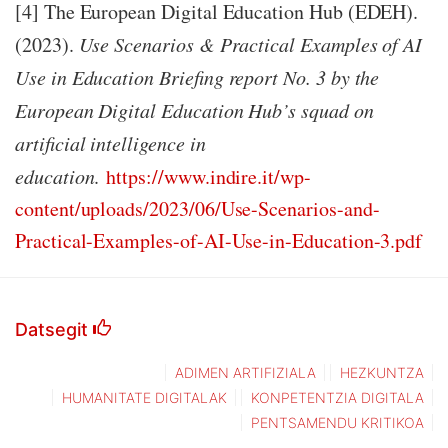
[4] The European Digital Education Hub (EDEH).
(2023).
Use Scenarios & Practical Examples of AI
Use in Education Briefing report No. 3 by the
European Digital Education Hub’s squad on
artificial intelligence in
education
.
https://www.indire.it/wp-
content/uploads/2023/06/Use-Scenarios-and-
Practical-Examples-of-AI-Use-in-Education-3.pdf
Datsegit
ADIMEN ARTIFIZIALA
HEZKUNTZA
HUMANITATE DIGITALAK
KONPETENTZIA DIGITALA
PENTSAMENDU KRITIKOA