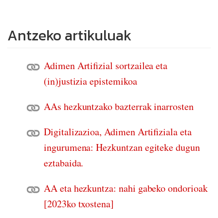
Antzeko artikuluak
Adimen Artifizial sortzailea eta
(in)justizia epistemikoa
AAs hezkuntzako bazterrak inarrosten
Digitalizazioa, Adimen Artifiziala eta
ingurumena: Hezkuntzan egiteke dugun
eztabaida.
AA eta hezkuntza: nahi gabeko ondorioak
[2023ko txostena]