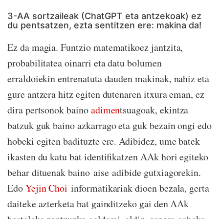
3-AA sortzaileak (ChatGPT eta antzekoak) ez
du pentsatzen, ezta sentitzen ere: makina da!
Ez da magia. Funtzio matematikoez jantzita,
probabilitatea oinarri eta datu bolumen
erraldoiekin entrenatuta dauden makinak, nahiz eta
gure antzera hitz egiten dutenaren itxura eman, ez
dira pertsonok baino
adimen
tsuagoak, ekintza
batzuk guk baino azkarrago eta guk bezain ongi edo
hobeki egiten badituzte ere. Adibidez, ume batek
ikasten du katu bat identifikatzen AAk hori egiteko
behar dituenak baino aise adibide gutxiagorekin.
Edo
Yejin Choi
informatikariak dioen bezala, gerta
daiteke azterketa bat gainditzeko gai den AAk