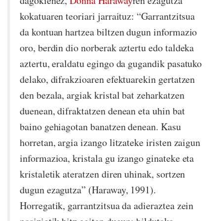
dagokienez,
Donna Haraway
ren ezagutza
kokatuaren teoriari jarraituz: “Garrantzitsua
da kontuan hartzea biltzen dugun informazio
oro, berdin dio norberak aztertu edo taldeka
aztertu, eraldatu egingo da gugandik pasatuko
delako, difrakzioaren efektuarekin gertatzen
den bezala, argiak kristal bat zeharkatzen
duenean, difraktatzen denean eta uhin bat
baino gehiagotan banatzen denean. Kasu
horretan, argia izango litzateke iristen zaigun
informazioa, kristala gu izango ginateke eta
kristaletik ateratzen diren uhinak, sortzen
dugun ezagutza” (Haraway, 1991).
Horregatik, garrantzitsua da adieraztea zein