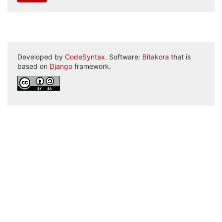
Developed by
CodeSyntax
. Software:
Bitakora
that is
based on
Django
framework.