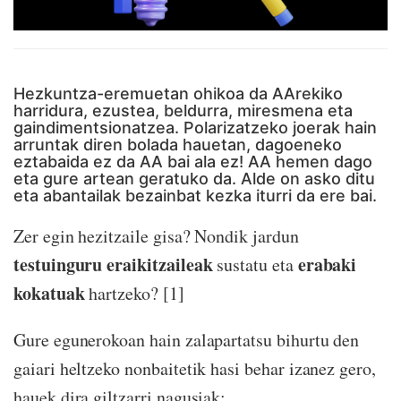
Hezkuntza-eremuetan ohikoa da AArekiko
harridura, ezustea, beldurra, miresmena eta
gaindimentsionatzea. Polarizatzeko joerak hain
arruntak diren bolada hauetan, dagoeneko
eztabaida ez da AA bai ala ez! AA hemen dago
eta gure artean geratuko da. Alde on asko ditu
eta abantailak bezainbat kezka iturri da ere bai.
Zer egin hezitzaile gisa? Nondik jardun
testuinguru eraikitzaileak
erabaki
sustatu eta
kokatuak
hartzeko? [1]
Gure egunerokoan hain zalapartatsu bihurtu den
gaiari heltzeko nonbaitetik hasi behar izanez gero,
hauek dira giltzarri nagusiak: