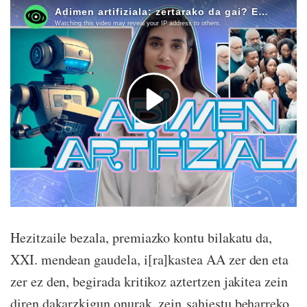
Hezitzaile bezala, premiazko kontu bilakatu da,
XXI. mendean gaudela, i[ra]kastea AA zer den eta
zer ez den, begirada kritikoz aztertzen jakitea zein
diren dakarzkigun onurak, zein sahiestu beharreko