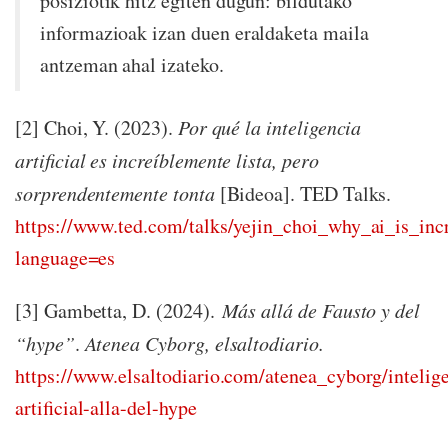
posiziotik hitz egiten dugun: bildutako
informazioak izan duen eraldaketa maila
antzeman ahal izateko.
[2] Choi, Y. (2023).
Por qué la inteligencia
artificial es increíblemente lista, pero
sorprendentemente tonta
[Bideoa]. TED Talks.
https://www.ted.com/talks/yejin_choi_why_ai_is_inc
language=es
[3] Gambetta, D. (2024).
Más allá de Fausto y del
“hype”
.
Atenea Cyborg, elsaltodiario.
https://www.elsaltodiario.com/atenea_cyborg/intelig
artificial-alla-del-hype