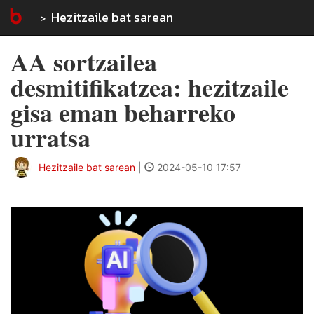
Hezitzaile bat sarean
AA sortzailea
desmitifikatzea: hezitzaile
gisa eman beharreko
urratsa
Hezitzaile bat sarean
|
2024-05-10 17:57