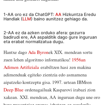
1-AA oro ez da ChatGPT:
AA
Hizkuntza Eredu
Handiak (
LLM
) baino aunitzez gehiago da.
2-AA ez da azken orduko afera: gezurra
badirudi ere, AA aspalditik dago gure inguruan
eta erabat normalizatua dugu.
Hantxe dago
Ada Byron
ek XIX. mendean sortu
zuen lehen algoritmo informatikoa!
1956an
Adimen Artifiziala
erabiltzen hasi zen makina
adimenduak egiteko zientzia edo asmamena
aipatzeko kontzeptu gisa. 1997. urtean IBMren
Deep Blue
ordenagailuak Kasparovi irabazi zion
xakean. XXI. mendean, AA inguruan dugu une oro
bere presentziaz apenas jabetzen ez garelarik: