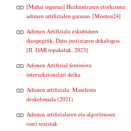
[Mahai ingurua] Hezkuntzaren etorkizuna
adimen artifizialen garaian. [Mooteu24]
Adimen Artifiziala eskubideen
ikuspegitik. Datu-justiziaren dekalogoa
[II. DAR topaketak, 2023]
Adimen Artifizial feminista
intersekzionalari deika
Adimen artifiziala: Manifestu
deskoloniala (2021)
Adimen artifizialaren eta algoritmoen
isuri sexistak