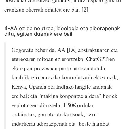
bestelako zentzuzko galderei, aldiz, espero gabeko
erantzun okerrak ematea ere bai. [2]
4-AA ez da neutroa, ideologia eta alborapenak
ditu, egiten duenak ere bai!
Gogoratu behar da, AA [IA] abstraktuaren eta
etereoaren mitoan ez erortzeko, ChatGPTren
ekoizpen-prozesuan parte hartzen dutela
kualifikazio bereziko kontrolatzaileek ez ezik,
Kenya, Uganda eta Indiako langile andanak
ere bai; eta "makina konpontze aldera" horiek
esplotatzen dituztela, 1,50€ orduko
ordainduz, gorroto-diskurtsoak, sexu-
indarkeria adierazpenak eta beste hainbat