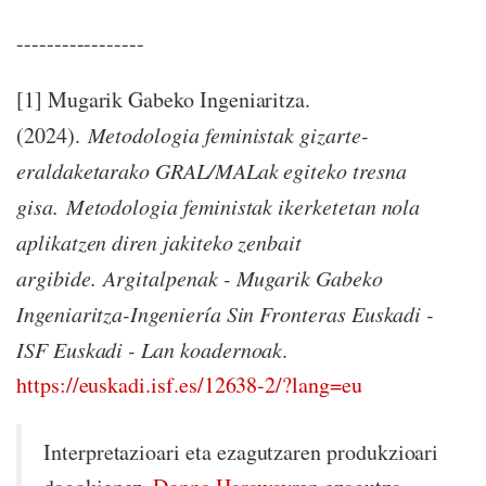
-----------------
[1] Mugarik Gabeko Ingeniaritza.
(2024).
Metodologia feministak gizarte-
eraldaketarako GRAL/MALak egiteko tresna
gisa.
Metodologia feministak ikerketetan nola
aplikatzen diren jakiteko zenbait
argibide.
Argitalpenak - Mugarik Gabeko
Ingeniaritza-Ingeniería Sin Fronteras Euskadi -
ISF Euskadi - Lan koadernoak
.
https://euskadi.isf.es/12638-2/?lang=eu
Interpretazioari eta ezagutzaren produkzioari