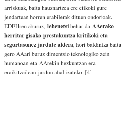
arriskuak, baita hausnartzea ere etikoki gure
jendartean horren erabilerak dituen ondorioak.
lehenetsi
AAerako
EDEHren aburuz,
behar da
herritar gisako prestakuntza kritikoki eta
segurtasunez jardute aldera
, hori baldintza baita
gero AAari buruz dimentsio teknologiko zein
humanoan eta AArekin hezkuntzan era
eraikitzailean jardun ahal izateko. [4]