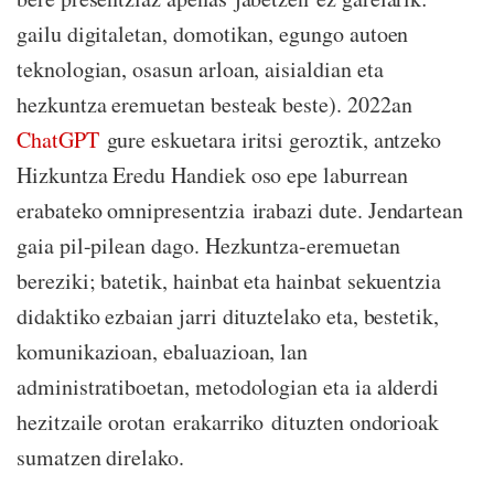
gailu digitaletan, domotikan, egungo autoen
teknologian, osasun arloan, aisialdian eta
hezkuntza eremuetan besteak beste). 2022an
ChatGPT
gure eskuetara iritsi geroztik, antzeko
Hizkuntza Eredu Handiek oso epe laburrean
erabateko omnipresentzia irabazi dute. Jendartean
gaia pil-pilean dago. Hezkuntza-eremuetan
bereziki; batetik, hainbat eta hainbat sekuentzia
didaktiko ezbaian jarri dituztelako eta, bestetik,
komunikazioan, ebaluazioan, lan
administratiboetan, metodologian eta ia alderdi
hezitzaile orotan erakarriko dituzten ondorioak
sumatzen direlako.