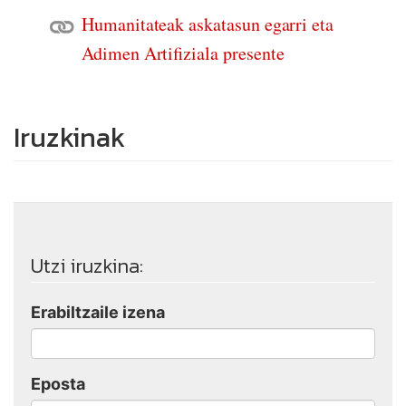
Humanitateak askatasun egarri eta
Adimen Artifiziala presente
Iruzkinak
Utzi iruzkina:
Erabiltzaile izena
Eposta