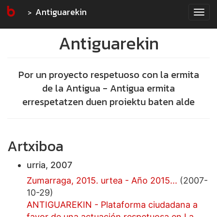
Antiguarekin
Tog
navi
Antiguarekin
Por un proyecto respetuoso con la ermita
de la Antigua - Antigua ermita
errespetatzen duen proiektu baten alde
Artxiboa
urria, 2007
Zumarraga, 2015. urtea - Año 2015...
(2007-
10-29)
ANTIGUAREKIN - Plataforma ciudadana a
favor de una actuación respetuosa en La