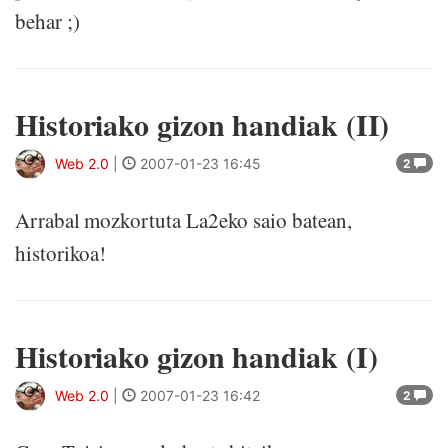
behar ;)
Historiako gizon handiak (II)
Web 2.0
|
2007-01-23 16:45
2
Arrabal mozkortuta La2eko saio batean,
historikoa!
Historiako gizon handiak (I)
Web 2.0
|
2007-01-23 16:42
2