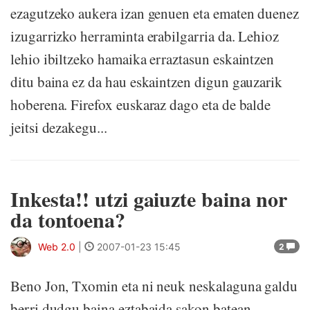
ezagutzeko aukera izan genuen eta ematen duenez
izugarrizko herraminta erabilgarria da. Lehioz
lehio ibiltzeko hamaika erraztasun eskaintzen
ditu baina ez da hau eskaintzen digun gauzarik
hoberena. Firefox euskaraz dago eta de balde
jeitsi dezakegu...
Inkesta!! utzi gaiuzte baina nor
da tontoena?
Web 2.0
|
2007-01-23 15:45
2
Beno Jon, Txomin eta ni neuk neskalaguna galdu
berri dudgu baina eztabaida sakon batean