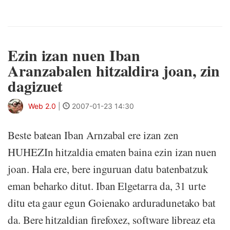
Ezin izan nuen Iban
Aranzabalen hitzaldira joan, zin
dagizuet
Web 2.0
|
2007-01-23 14:30
Beste batean Iban Arnzabal ere izan zen
HUHEZIn hitzaldia ematen baina ezin izan nuen
joan. Hala ere, bere inguruan datu batenbatzuk
eman beharko ditut. Iban Elgetarra da, 31 urte
ditu eta gaur egun Goienako arduradunetako bat
da. Bere hitzaldian firefoxez, software libreaz eta