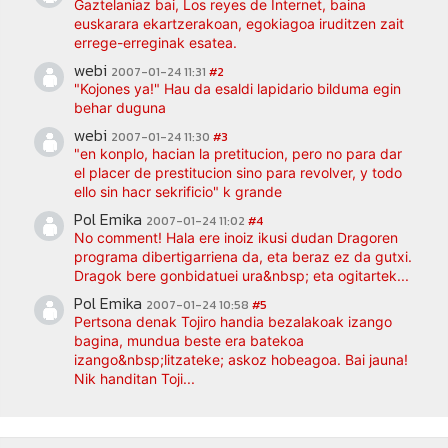
Gaztelaniaz bai, Los reyes de Internet, baina
euskarara ekartzerakoan, egokiagoa iruditzen zait
errege-erreginak esatea.
webi
2007-01-24 11:31
#2
"Kojones ya!" Hau da esaldi lapidario bilduma egin
behar duguna
webi
2007-01-24 11:30
#3
"en konplo, hacian la pretitucion, pero no para dar
el placer de prestitucion sino para revolver, y todo
ello sin hacr sekrificio" k grande
Pol Emika
2007-01-24 11:02
#4
No comment! Hala ere inoiz ikusi dudan Dragoren
programa dibertigarriena da, eta beraz ez da gutxi.
Dragok bere gonbidatuei ura&nbsp; eta ogitartek...
Pol Emika
2007-01-24 10:58
#5
Pertsona denak Tojiro handia bezalakoak izango
bagina, mundua beste era batekoa
izango&nbsp;litzateke; askoz hobeagoa. Bai jauna!
Nik handitan Toji...