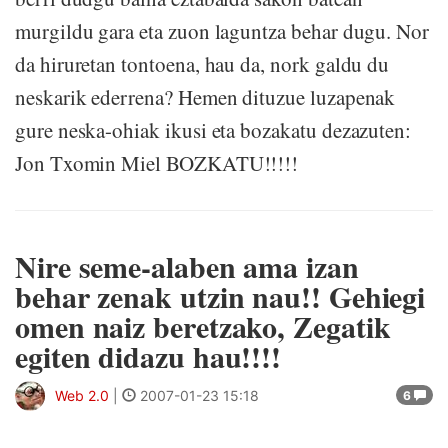
murgildu gara eta zuon laguntza behar dugu. Nor
da hiruretan tontoena, hau da, nork galdu du
neskarik ederrena? Hemen dituzue luzapenak
gure neska-ohiak ikusi eta bozakatu dezazuten:
Jon Txomin Miel BOZKATU!!!!!
Nire seme-alaben ama izan
behar zenak utzin nau!! Gehiegi
omen naiz beretzako, Zegatik
egiten didazu hau!!!!
Web 2.0
|
2007-01-23 15:18
6