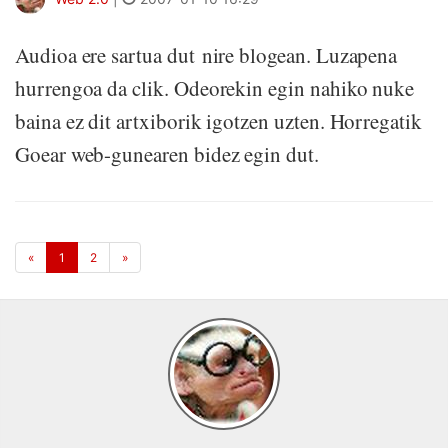
Audioa ere sartua dut nire blogean. Luzapena
hurrengoa da clik. Odeorekin egin nahiko nuke
baina ez dit artxiborik igotzen uzten. Horregatik
Goear web-gunearen bidez egin dut.
«
1
2
»