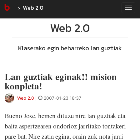
Web 2.0
Tog
navi
Web 2.0
Klaserako egin beharreko lan guztiak
Lan guztiak eginak!! mision
konpleta!
Web 2.0
|
2007-01-23 18:37
Bueno Joxe, hemen dituzu nire lan guztiak eta
baita aspertzearen ondorioz jarritako tontakeri
pare bat. Nire zatia egina, orain zuk nota jarri