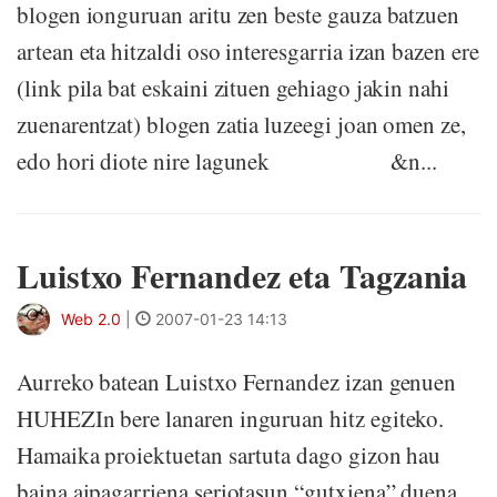
blogen ionguruan aritu zen beste gauza batzuen
artean eta hitzaldi oso interesgarria izan bazen ere
(link pila bat eskaini zituen gehiago jakin nahi
zuenarentzat) blogen zatia luzeegi joan omen ze,
edo hori diote nire lagunek &n...
Luistxo Fernandez eta Tagzania
Web 2.0
|
2007-01-23 14:13
Aurreko batean Luistxo Fernandez izan genuen
HUHEZIn bere lanaren inguruan hitz egiteko.
Hamaika proiektuetan sartuta dago gizon hau
baina aipagarriena seriotasun “gutxiena” duena