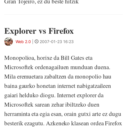
Gran Tojeiro, ez du beste hitzik
Explorer vs Firefox
Web 2.0
|
2007-01-23 16:23
Monopolioa, horixe da Bill Gates eta
Microsoftek ordenagailuen munduan duena.
Mila eremuetara zabaltzen da monopolio hau
baina gaurko honetan internet nabigatzaileen
gaiari helduko diogu. Internet explorer da
Microsoftek sarean zehar ibiltzeko duen
herraminta eta egia esan, orain gutxi arte ez dugu
besterik ezagutu. Azkeneko klasean ordea Firefox