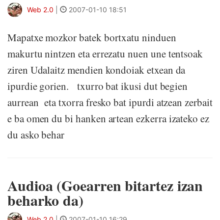
Web 2.0
|
2007-01-10 18:51
Mapatxe mozkor batek bortxatu ninduen
makurtu nintzen eta errezatu nuen une tentsoak
ziren Udalaitz mendien kondoiak etxean da
ipurdie gorien. txurro bat ikusi dut begien
aurrean eta txorra fresko bat ipurdi atzean zerbait
e ba omen du bi hanken artean ezkerra izateko ez
du asko behar
Audioa (Goearren bitartez izan
beharko da)
Web 2.0
|
2007-01-10 16:29