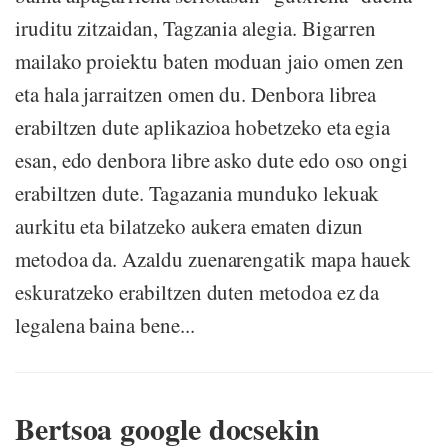
iruditu zitzaidan, Tagzania alegia. Bigarren
mailako proiektu baten moduan jaio omen zen
eta hala jarraitzen omen du. Denbora librea
erabiltzen dute aplikazioa hobetzeko eta egia
esan, edo denbora libre asko dute edo oso ongi
erabiltzen dute. Tagazania munduko lekuak
aurkitu eta bilatzeko aukera ematen dizun
metodoa da. Azaldu zuenarengatik mapa hauek
eskuratzeko erabiltzen duten metodoa ez da
legalena baina bene...
Bertsoa google docsekin