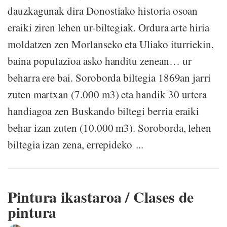
dauzkagunak dira Donostiako historia osoan
eraiki ziren lehen ur-biltegiak. Ordura arte hiria
moldatzen zen Morlanseko eta Uliako iturriekin,
baina populazioa asko handitu zenean… ur
beharra ere bai. Soroborda biltegia 1869an jarri
zuten martxan (7.000 m3) eta handik 30 urtera
handiagoa zen Buskando biltegi berria eraiki
behar izan zuten (10.000 m3). Soroborda, lehen
biltegia izan zena, errepideko ...
Pintura ikastaroa / Clases de
pintura