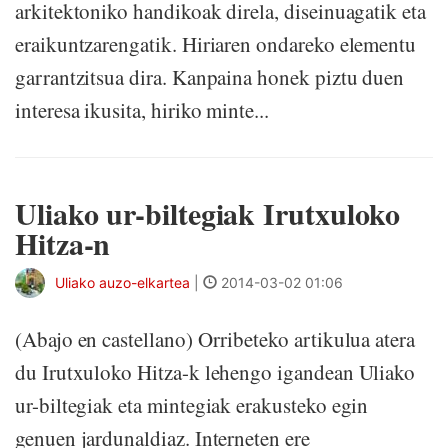
arkitektoniko handikoak direla, diseinuagatik eta
eraikuntzarengatik. Hiriaren ondareko elementu
garrantzitsua dira. Kanpaina honek piztu duen
interesa ikusita, hiriko minte...
Uliako ur-biltegiak Irutxuloko
Hitza-n
Uliako auzo-elkartea
|
2014-03-02 01:06
(Abajo en castellano) Orribeteko artikulua atera
du Irutxuloko Hitza-k lehengo igandean Uliako
ur-biltegiak eta mintegiak erakusteko egin
genuen jardunaldiaz. Interneten ere