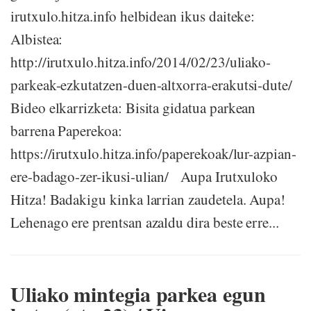
irutxulo.hitza.info helbidean ikus daiteke:
Albistea:
http://irutxulo.hitza.info/2014/02/23/uliako-
parkeak-ezkutatzen-duen-altxorra-erakutsi-dute/
Bideo elkarrizketa: Bisita gidatua parkean
barrena Paperekoa:
https://irutxulo.hitza.info/paperekoak/lur-azpian-
ere-badago-zer-ikusi-ulian/ Aupa Irutxuloko
Hitza! Badakigu kinka larrian zaudetela. Aupa!
Lehenago ere prentsan azaldu dira beste erre...
Uliako mintegia parkea egun