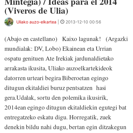
Mintegia) / Ideas para el 2014
(Viveros de Ulia)
Uliako auzo-elkartea
|
2013-12-10 00:56
(Abajo en castellano) Kaixo lagunak! (Argazki
mundialak: DV, Lobo) Ekainean eta Urrian
ospatu genituen Ate Irekiak jardunaldietako
arrakasta ikusita, Uliako auzoelkartekideok
datorren urteari begira Biberoetan egingo
ditugun ekitaldiei buruz pentsatzen hasi
gera.Udalak, sortu den polemika ikusirik,
2014ean egingo ditugun ekitaldiekin egutegi bat
entregatzeko eskatu digu. Horregatik, zuek
denekin bildu nahi dugu, bertan egin ditzakegun