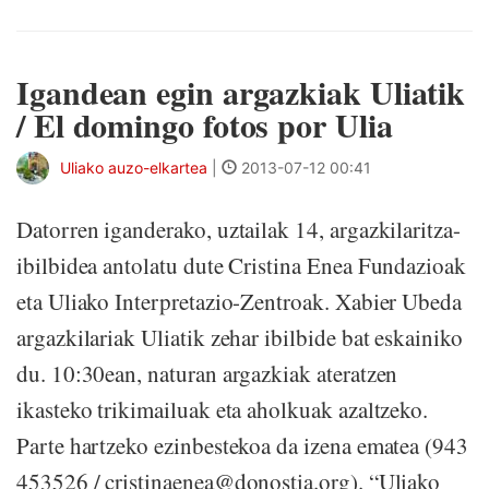
Igandean egin argazkiak Uliatik
/ El domingo fotos por Ulia
Uliako auzo-elkartea
|
2013-07-12 00:41
Datorren iganderako, uztailak 14, argazkilaritza-
ibilbidea antolatu dute Cristina Enea Fundazioak
eta Uliako Interpretazio-Zentroak. Xabier Ubeda
argazkilariak Uliatik zehar ibilbide bat eskainiko
du. 10:30ean, naturan argazkiak ateratzen
ikasteko trikimailuak eta aholkuak azaltzeko.
Parte hartzeko ezinbestekoa da izena ematea (943
453526 / cristinaenea@donostia.org). “Uliako