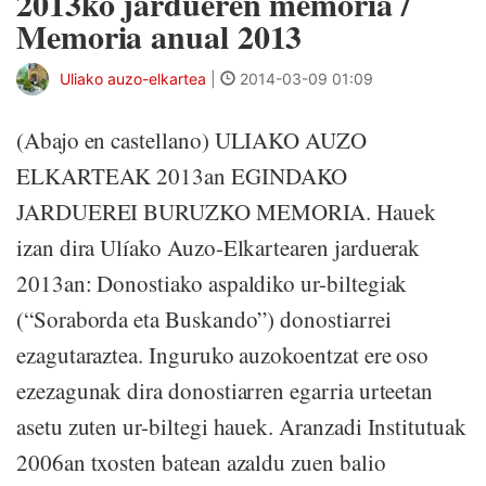
2013ko jardueren memoria /
Memoria anual 2013
Uliako auzo-elkartea
|
2014-03-09 01:09
(Abajo en castellano) ULIAKO AUZO
ELKARTEAK 2013an EGINDAKO
JARDUEREI BURUZKO MEMORIA. Hauek
izan dira Ulíako Auzo-Elkartearen jarduerak
2013an: Donostiako aspaldiko ur-biltegiak
(“Soraborda eta Buskando”) donostiarrei
ezagutaraztea. Inguruko auzokoentzat ere oso
ezezagunak dira donostiarren egarria urteetan
asetu zuten ur-biltegi hauek. Aranzadi Institutuak
2006an txosten batean azaldu zuen balio