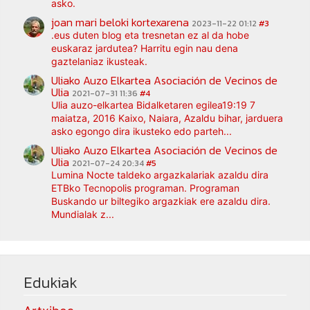
asko.
joan mari beloki kortexarena
2023-11-22 01:12
#3
.eus duten blog eta tresnetan ez al da hobe
euskaraz jardutea? Harritu egin nau dena
gaztelaniaz ikusteak.
Uliako Auzo Elkartea Asociación de Vecinos de
Ulia
2021-07-31 11:36
#4
Ulia auzo-elkartea Bidalketaren egilea19:19 7
maiatza, 2016 Kaixo, Naiara, Azaldu bihar, jarduera
asko egongo dira ikusteko edo parteh...
Uliako Auzo Elkartea Asociación de Vecinos de
Ulia
2021-07-24 20:34
#5
Lumina Nocte taldeko argazkalariak azaldu dira
ETBko Tecnopolis programan. Programan
Buskando ur biltegiko argazkiak ere azaldu dira.
Mundialak z...
Edukiak