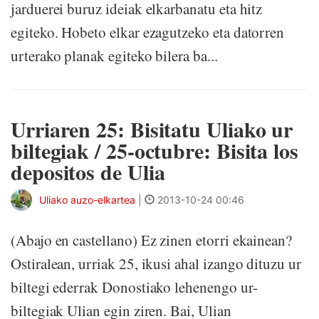
jarduerei buruz ideiak elkarbanatu eta hitz
egiteko. Hobeto elkar ezagutzeko eta datorren
urterako planak egiteko bilera ba...
Urriaren 25: Bisitatu Uliako ur
biltegiak / 25-octubre: Bisita los
depositos de Ulia
Uliako auzo-elkartea
|
2013-10-24 00:46
(Abajo en castellano) Ez zinen etorri ekainean?
Ostiralean, urriak 25, ikusi ahal izango dituzu ur
biltegi ederrak Donostiako lehenengo ur-
biltegiak Ulian egin ziren. Bai, Ulian