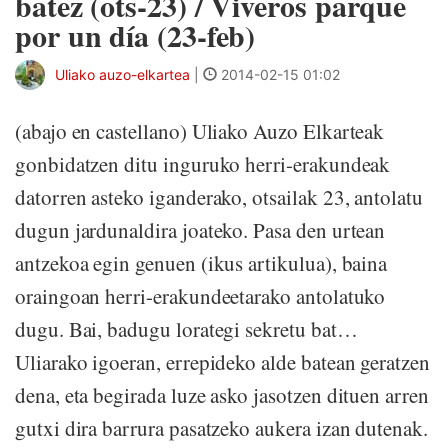
batez (ots-23) / Viveros parque
por un día (23-feb)
Uliako auzo-elkartea
|
2014-02-15 01:02
(abajo en castellano) Uliako Auzo Elkarteak
gonbidatzen ditu inguruko herri-erakundeak
datorren asteko iganderako, otsailak 23, antolatu
dugun jardunaldira joateko. Pasa den urtean
antzekoa egin genuen (ikus artikulua), baina
oraingoan herri-erakundeetarako antolatuko
dugu. Bai, badugu lorategi sekretu bat…
Uliarako igoeran, errepideko alde batean geratzen
dena, eta begirada luze asko jasotzen dituen arren
gutxi dira barrura pasatzeko aukera izan dutenak.