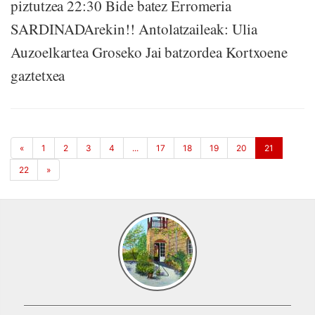
piztutzea 22:30 Bide batez Erromeria
SARDINADArekin!! Antolatzaileak: Ulia
Auzoelkartea Groseko Jai batzordea Kortxoene
gaztetxea
«
1
2
3
4
...
17
18
19
20
21
22
»