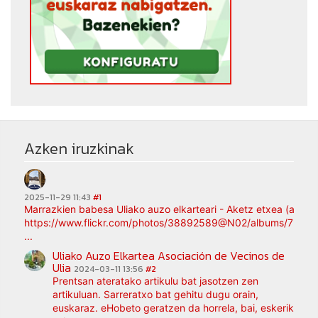
Azken iruzkinak
2025-11-29 11:43
#1
Marrazkien babesa Uliako auzo elkarteari - Aketz etxea (argaz
https://www.flickr.com/photos/38892589@N02/albums/7217
...
Uliako Auzo Elkartea Asociación de Vecinos de
Ulia
2024-03-11 13:56
#2
Prentsan ateratako artikulu bat jasotzen zen
artikuluan. Sarreratxo bat gehitu dugu orain,
euskaraz. eHobeto geratzen da horrela, bai, eskerik