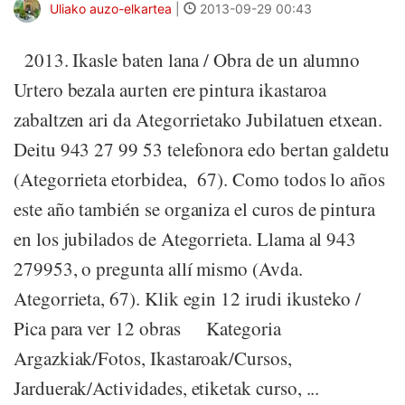
Uliako auzo-elkartea
|
2013-09-29 00:43
2013. Ikasle baten lana / Obra de un alumno
Urtero bezala aurten ere pintura ikastaroa
zabaltzen ari da Ategorrietako Jubilatuen etxean.
Deitu 943 27 99 53 telefonora edo bertan galdetu
(Ategorrieta etorbidea, 67). Como todos lo años
este año también se organiza el curos de pintura
en los jubilados de Ategorrieta. Llama al 943
279953, o pregunta allí mismo (Avda.
Ategorrieta, 67). Klik egin 12 irudi ikusteko /
Pica para ver 12 obras Kategoria
Argazkiak/Fotos, Ikastaroak/Cursos,
Jarduerak/Actividades, etiketak curso, ...