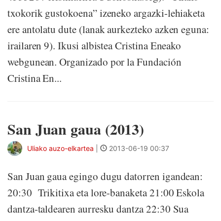
txokorik gustokoena” izeneko argazki-lehiaketa
ere antolatu dute (lanak aurkezteko azken eguna:
irailaren 9). Ikusi albistea Cristina Eneako
webgunean. Organizado por la Fundación
Cristina En...
San Juan gaua (2013)
Uliako auzo-elkartea
|
2013-06-19 00:37
San Juan gaua egingo dugu datorren igandean:
20:30 Trikitixa eta lore-banaketa 21:00 Eskola
dantza-taldearen aurresku dantza 22:30 Sua