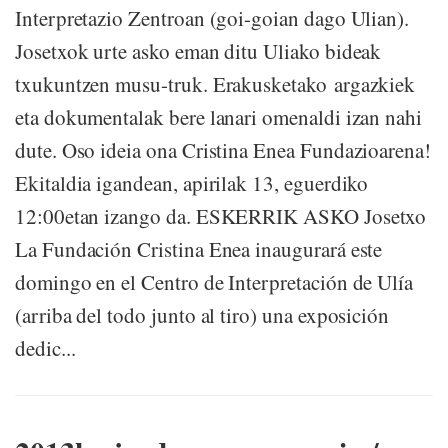
Interpretazio Zentroan (goi-goian dago Ulian).
Josetxok urte asko eman ditu Uliako bideak
txukuntzen musu-truk. Erakusketako argazkiek
eta dokumentalak bere lanari omenaldi izan nahi
dute. Oso ideia ona Cristina Enea Fundazioarena!
Ekitaldia igandean, apirilak 13, eguerdiko
12:00etan izango da. ESKERRIK ASKO Josetxo
La Fundación Cristina Enea inaugurará este
domingo en el Centro de Interpretación de Ulía
(arriba del todo junto al tiro) una exposición
dedic...