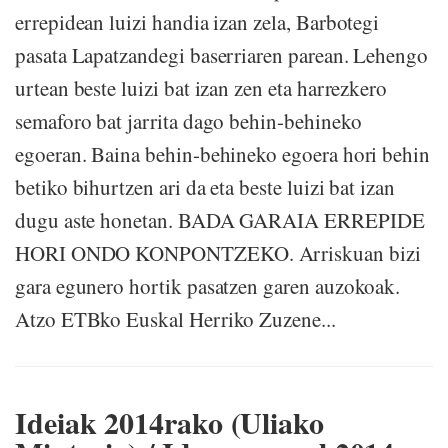
errepidean luizi handia izan zela, Barbotegi
pasata Lapatzandegi baserriaren parean. Lehengo
urtean beste luizi bat izan zen eta harrezkero
semaforo bat jarrita dago behin-behineko
egoeran. Baina behin-behineko egoera hori behin
betiko bihurtzen ari da eta beste luizi bat izan
dugu aste honetan. BADA GARAIA ERREPIDE
HORI ONDO KONPONTZEKO. Arriskuan bizi
gara egunero hortik pasatzen garen auzokoak.
Atzo ETBko Euskal Herriko Zuzene...
Ideiak 2014rako (Uliako