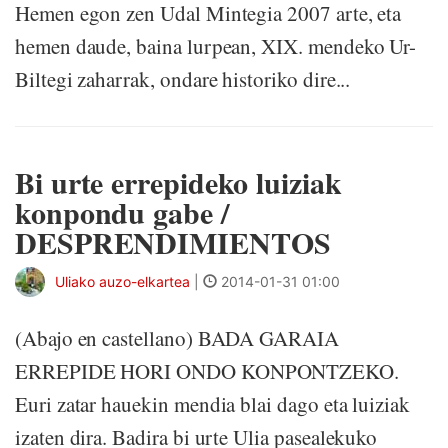
Hemen egon zen Udal Mintegia 2007 arte, eta
hemen daude, baina lurpean, XIX. mendeko Ur-
Biltegi zaharrak, ondare historiko dire...
Bi urte errepideko luiziak
konpondu gabe /
DESPRENDIMIENTOS
Uliako auzo-elkartea
|
2014-01-31 01:00
(Abajo en castellano) BADA GARAIA
ERREPIDE HORI ONDO KONPONTZEKO.
Euri zatar hauekin mendia blai dago eta luiziak
izaten dira. Badira bi urte Ulia pasealekuko