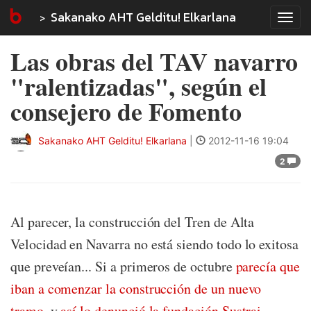
Sakanako AHT Gelditu! Elkarlana
Tog
navi
Las obras del TAV navarro
"ralentizadas", según el
consejero de Fomento
Sakanako AHT Gelditu! Elkarlana
|
2012-11-16 19:04
2
Al parecer, la construcción del Tren de Alta
Velocidad en Navarra no está siendo todo lo exitosa
que preveían... Si a primeros de octubre
parecía que
iban a comenzar la construcción de un nuevo
tramo
, y
así lo denunció la fundación Sustrai