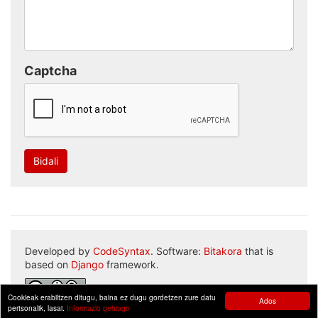
Captcha
Bidali
Developed by
CodeSyntax
. Software:
Bitakora
that is
based on
Django
framework.
Cookieak erabiltzen ditugu, baina ez dugu gordetzen zure datu
Ados
pertsonalik, lasai.
Informazio gehiago