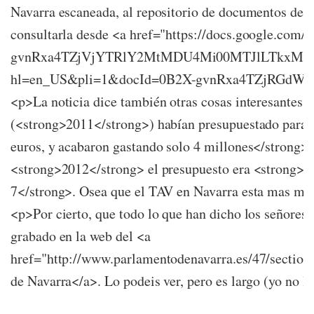
Navarra escaneada, al repositorio de documentos de
consultarla desde <a href="https://docs.google.com/
gvnRxa4TZjVjYTRlY2MtMDU4Mi00MTJlLTkxMT
hl=en_US&pli=1&docId=0B2X-gvnRxa4TZjRGdWh
<p>La noticia dice también otras cosas interesantes.
(<strong>2011</strong>) habían presupuestado para 
euros, y acabaron gastando solo 4 millones</strong>.
<strong>2012</strong> el presupuesto era <strong>13
7</strong>. Osea que el TAV en Navarra esta mas mue
<p>Por cierto, que todo lo que han dicho los señores 
grabado en la web del <a
href="http://www.parlamentodenavarra.es/47/sectio
de Navarra</a>. Lo podeis ver, pero es largo (yo no lo