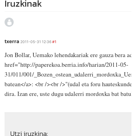
Iruzkinak
txerra
2011-05-31 12:36
#1
Jon Bollar, Uemako lehendakariak ere gauza bera adi
href="http://paperekoa.berria.info/harian/2011-05-
31/011/001/_Bozen_ostean_udalerri_mordoxka_Uema
batean</a>: <br /><br />"(udal eta foru hauteskundee
dira. Izan ere, uste dugu udalerri mordoxka bat batu
Utzi iruzkina: