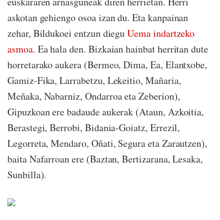
euskararen arnasguneak diren herrietan. Herri
askotan gehiengo osoa izan du. Eta kanpainan
zehar, Bildukoei entzun diegu
Uema indartzeko
asmoa
. Ea hala den. Bizkaian hainbat herritan dute
horretarako aukera (Bermeo, Dima, Ea, Elantxobe,
Gamiz-Fika, Larrabetzu, Lekeitio, Mañaria,
Meñaka, Nabarniz, Ondarroa eta Zeberion),
Gipuzkoan ere badaude aukerak (Ataun, Azkoitia,
Berastegi, Berrobi, Bidania-Goiatz, Errezil,
Legorreta, Mendaro, Oñati, Segura eta Zarautzen),
baita Nafarroan ere (Baztan, Bertizarana, Lesaka,
Sunbilla).