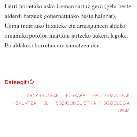
Herri horietako asko Ueman sartuz gero (gehi beste
alderdi batzuek gobernatutako beste hainbat),
Uema indartuko litzateke eta arnasguneen aldeko
dinamika potoloa martxan jartzeko aukera legoke.
Ea aldaketa horretan ere sumatzen den.
Datsegit
ARNASGUNEAK
EUSKARA
HAUTESKUNDEAK
HIZKUNTZA
SL
SOZIOLINGUISTIKA
SOZIOLOGIA
UEMA