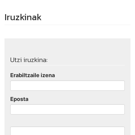
Iruzkinak
Utzi iruzkina:
Erabiltzaile izena
Eposta