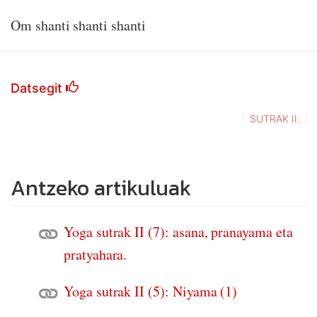
Om shanti shanti shanti
Datsegit
SUTRAK II.
Antzeko artikuluak
Yoga sutrak II (7): asana, pranayama eta
pratyahara.
Yoga sutrak II (5): Niyama (1)