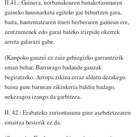
II.41.: Gainera, norbanakoaren banakotasunaren
gaineko hausnarketa egiteko gai bihurtzen gara,
baita, hautematearen iturri berberaren gainean ere,
zentzumenek edo garai bateko irizpide okerrek
arreta galarazi gabe.
(Kanpoko gauzei ez zaie gehiegizko garrantzirik
eman behar. Barrurago badaude gauzak
begiratzeko. Arropa zikina erraz aldatu dezakegu
baina gure barnean zikinkeria baldin badago,
nekezagoa izango da garbitzea.
II. 42.: Erabateko zoriontasuna gure asebetetzearen
emaitza besterik ez da.