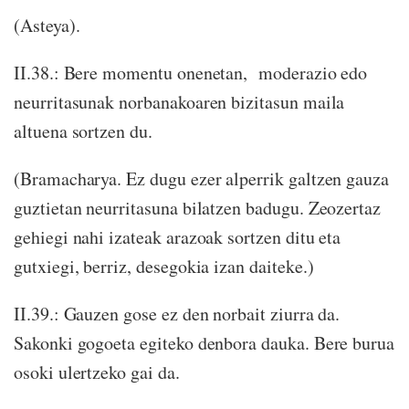
(Asteya).
II.38.: Bere momentu onenetan, moderazio edo
neurritasunak norbanakoaren bizitasun maila
altuena sortzen du.
(Bramacharya. Ez dugu ezer alperrik galtzen gauza
guztietan neurritasuna bilatzen badugu. Zeozertaz
gehiegi nahi izateak arazoak sortzen ditu eta
gutxiegi, berriz, desegokia izan daiteke.)
II.39.: Gauzen gose ez den norbait ziurra da.
Sakonki gogoeta egiteko denbora dauka. Bere burua
osoki ulertzeko gai da.