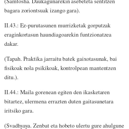
(Samtosha. Daukagunarekin asebeteta sentitzen
bagara zoriontsuak izango gara).
II.43.: Ez-purutasunen murrizketak gorputzak
eraginkortasun haundiagoarekin funtzionatzea
dakar.
(Tapah. Praktika jarraitu batek gaixotasunak, bai
fisikoak nola psikikoak, kontrolpean mantentzen
ditu.).
II.44.: Maila gorenean egiten den ikasketaren
bitartez, ulermena errazten duten gaitasunetara
iritsiko gara.
(Svadhyaya. Zenbat eta hobeto ulertu gure ahulgune