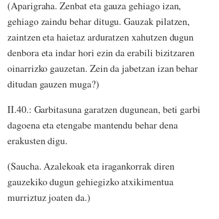
(Aparigraha. Zenbat eta gauza gehiago izan,
gehiago zaindu behar ditugu. Gauzak pilatzen,
zaintzen eta haietaz arduratzen xahutzen dugun
denbora eta indar hori ezin da erabili bizitzaren
oinarrizko gauzetan. Zein da jabetzan izan behar
ditudan gauzen muga?)
II.40.: Garbitasuna garatzen dugunean, beti garbi
dagoena eta etengabe mantendu behar dena
erakusten digu.
(Saucha. Azalekoak eta iragankorrak diren
gauzekiko dugun gehiegizko atxikimentua
murriztuz joaten da.)