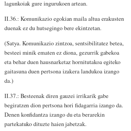
lagunkoiak gure ingurukoen artean.
II.36.: Komunikazio egokian maila altua erakusten
duenak ez du hutsegingo bere ekintzetan.
(Satya. Komunikazio zintzoa, sentsibilitatez betea,
besteei minik ematen ez diona, gezurrik gabekoa
eta behar duen hausnarketaz hornitutakoa egiteko
gaitasuna duen pertsona izakera landukoa izango
da.)
II.37.: Besteenak diren gauzei irrikarik gabe
begiratzen dion pertsona hori fidagarria izango da.
Denen konfidantza izango du eta berarekin
partekatuko dituzte haien jabetzak.