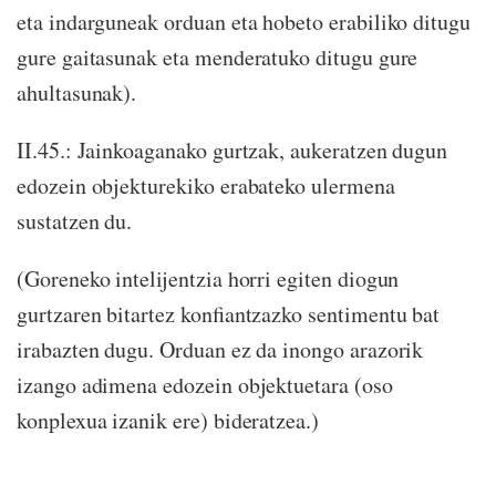
eta indarguneak orduan eta hobeto erabiliko ditugu
gure gaitasunak eta menderatuko ditugu gure
ahultasunak).
II.45.: Jainkoaganako gurtzak, aukeratzen dugun
edozein objekturekiko erabateko ulermena
sustatzen du.
(Goreneko intelijentzia horri egiten diogun
gurtzaren bitartez konfiantzazko sentimentu bat
irabazten dugu. Orduan ez da inongo arazorik
izango adimena edozein objektuetara (oso
konplexua izanik ere) bideratzea.)