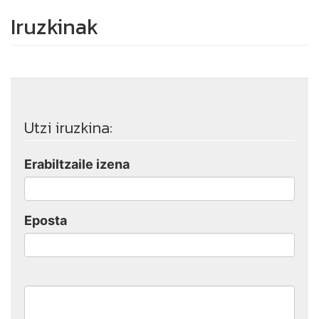
Iruzkinak
Utzi iruzkina:
Erabiltzaile izena
Eposta