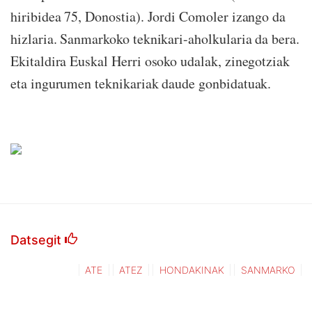
hiribidea 75, Donostia). Jordi Comoler izango da
hizlaria. Sanmarkoko teknikari-aholkularia da bera.
Ekitaldira Euskal Herri osoko udalak, zinegotziak
eta ingurumen teknikariak daude gonbidatuak.
Datsegit
ATE
ATEZ
HONDAKINAK
SANMARKO