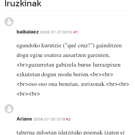
Iruzkinak
baibaiaez
2008-07-27 00:53
#1
egundoko kurutzie ("qué cruz!") gainditzen
dogu egixe esatera ausartzen garenien,
<br>guzurretan gabizela burue lurrazpixen
ezkutetan dogun modu berien.<br><br>
<br>oso-oso ona benetan, zorixonak.<br><br>
<br><br>
Ariane
2008-07-30 15:18
#2
taberna zuloetan idatzitako poemak izaten ei