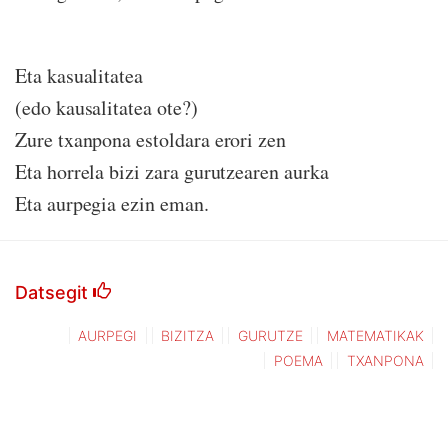
Eta kasualitatea
(edo kausalitatea ote?)
Zure txanpona estoldara erori zen
Eta horrela bizi zara gurutzearen aurka
Eta aurpegia ezin eman.
Datsegit
AURPEGI
BIZITZA
GURUTZE
MATEMATIKAK
POEMA
TXANPONA