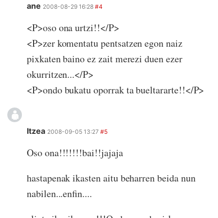
ane
2008-08-29 16:28
#4
<P>oso ona urtzi!!</P>
<P>zer komentatu pentsatzen egon naiz
pixkaten baino ez zait merezi duen ezer
okurritzen...</P>
<P>ondo bukatu oporrak ta bueltararte!!</P>
Itzea
2008-09-05 13:27
#5
Oso ona!!!!!!!bai!!jajaja
hastapenak ikasten aitu beharren beida nun
nabilen...enfin....