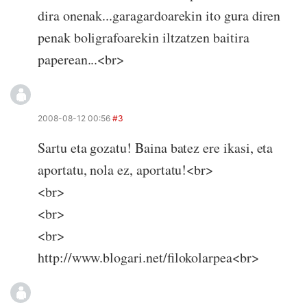
dira onenak...garagardoarekin ito gura diren
penak boligrafoarekin iltzatzen baitira
paperean...<br>
2008-08-12 00:56
#3
Sartu eta gozatu! Baina batez ere ikasi, eta
aportatu, nola ez, aportatu!<br>
<br>
<br>
<br>
http://www.blogari.net/filokolarpea<br>