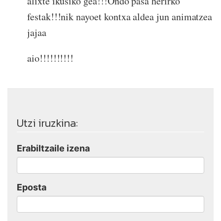
alixte ikusiko gea!!!Ondo pasa herirko
festak!!!nik nayoet kontxa aldea jun animatzea
jajaa
aio!!!!!!!!!!
Utzi iruzkina:
Erabiltzaile izena
Eposta