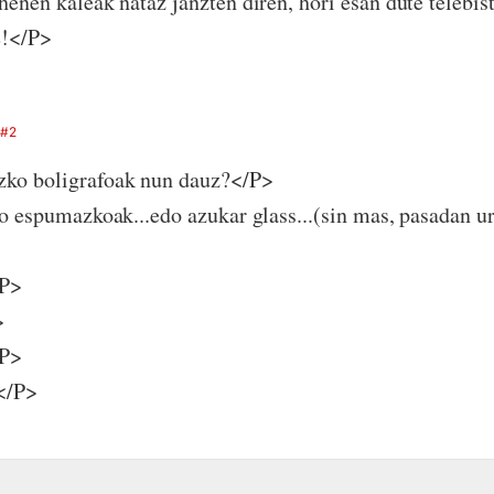
henen kaleak nataz janzten diren, hori esan dute telebis
e!</P>
#2
ko boligrafoak nun dauz?</P>
do espumazkoak...edo azukar glass...(sin mas, pasadan ur
/P>
>
/P>
</P>