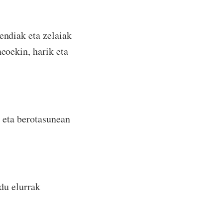
endiak eta zelaiak
neoekin, harik eta
… eta berotasunean
 du elurrak