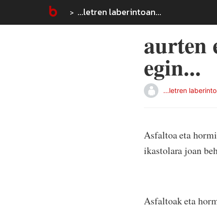
...letren laberintoan...
aurten 
egin...
...letren laberinto
Asfaltoa eta hormi
ikastolara joan beh
Asfaltoak eta horm