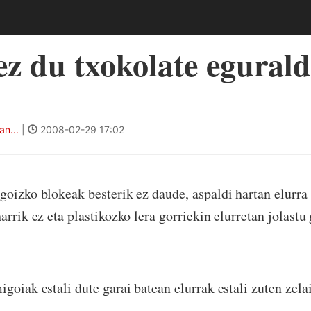
ez du txokolate egurald
an...
|
2008-02-29 17:02
goizko blokeak besterik ez daude, aspaldi hartan elurra
arrik ez eta plastikozko lera gorriekin elurretan jolastu
igoiak estali dute garai batean elurrak estali zuten zel