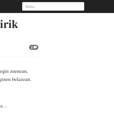
irik
2
 egin zuenean,
 ginen belazean.
aia…