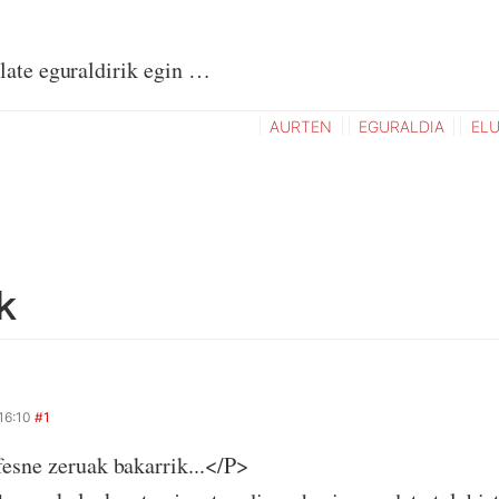
late eguraldirik egin …
AURTEN
EGURALDIA
EL
k
16:10
#1
esne zeruak bakarrik...</P>