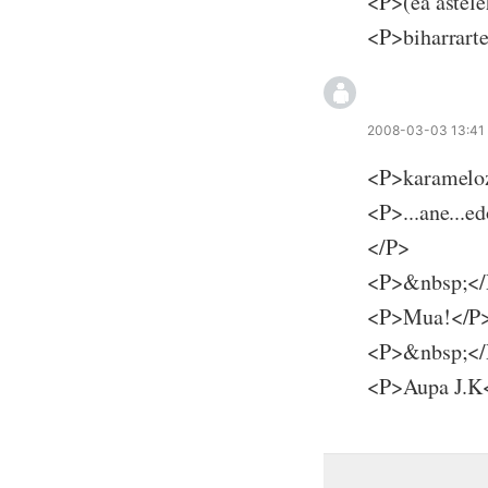
<P>(ea astele
<P>biharrart
2008-03-03 13:41
<P>karameloz
<P>...ane...e
</P>
<P>&nbsp;<
<P>Mua!</P
<P>&nbsp;<
<P>Aupa J.K