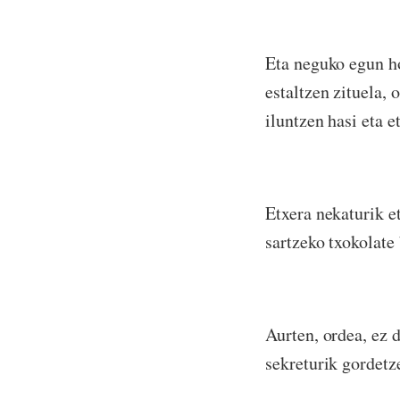
Eta neguko egun ho
estaltzen zituela,
iluntzen hasi eta e
Etxera nekaturik e
sartzeko txokolate
Aurten, ordea, ez d
sekreturik gordetz