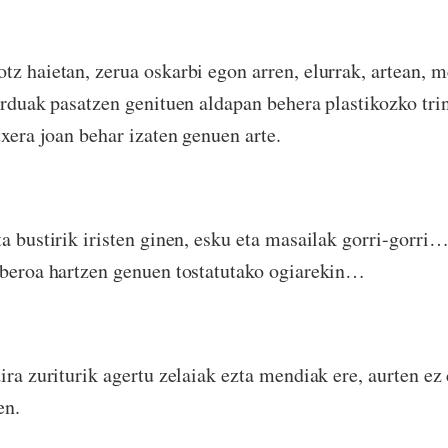
tz haietan, zerua oskarbi egon arren, elurrak, artean, m
 orduak pasatzen genituen aldapan behera plastikozko tri
txera joan behar izaten genuen arte.
ta bustirik iristen ginen, esku eta masailak gorri-gorri
 beroa hartzen genuen tostatutako ogiarekin…
ira zuriturik agertu zelaiak ezta mendiak ere, aurten ez
en.