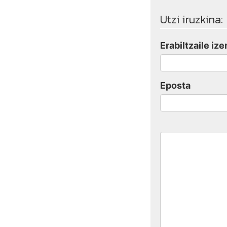
Utzi iruzkina:
Erabiltzaile ize
Eposta