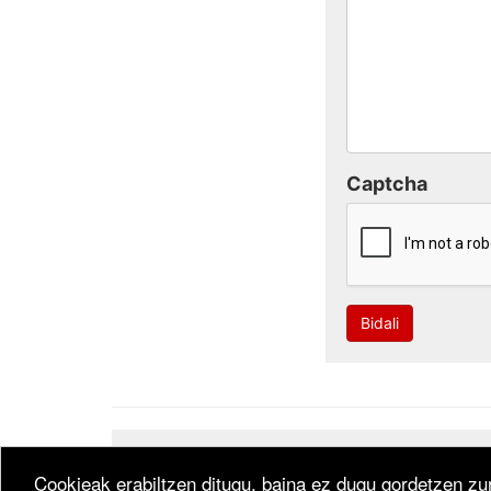
Captcha
Bidali
Developed by
CodeSyntax
. Software:
Bitakora
th
Cookieak erabiltzen ditugu, baina ez dugu gordetzen zur