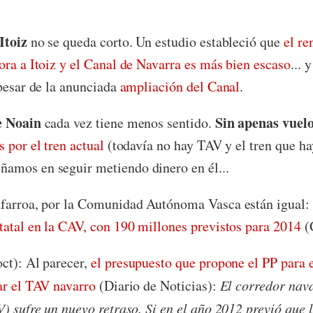
Itoiz
no se queda corto. Un estudio estableció que
el re
ora a Itoiz y el Canal de Navarra es más bien escaso
... 
 pesar de la anunciada
ampliación del Canal
.
e Noain
Sin apenas vuel
cada vez tiene menos sentido.
s por el tren actual
(todavía no hay TAV y el tren que hay
amos en seguir metiendo dinero en él...
afarroa, por la Comunidad Autónoma Vasca están igual:
tatal en la CAV, con 190 millones previstos para 2014
(
ct): Al parecer,
el presupuesto que propone el PP para 
ar el TAV navarro
(Diario de Noticias):
El corredor nava
V) sufre un nuevo retraso. Si en el año 2012 previó que 