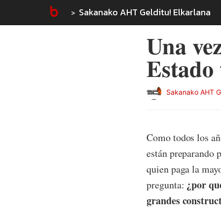
Sakanako AHT Gelditu! Elkarlana
Una vez
Estado 
Sakanako AHT Gel
Como todos los año
están preparando pa
quien paga la mayo
¿por que
pregunta:
grandes construc