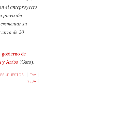
 en el anteproyecto
a previsión
incrementar su
avarra de 20
 gobierno de
a y Araba
(Gara).
RESUPUESTOS
TAV
YESA