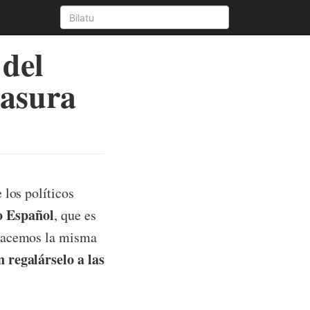
 del
basura
 los políticos
o Español
, que es
 hacemos la misma
 regalárselo a las