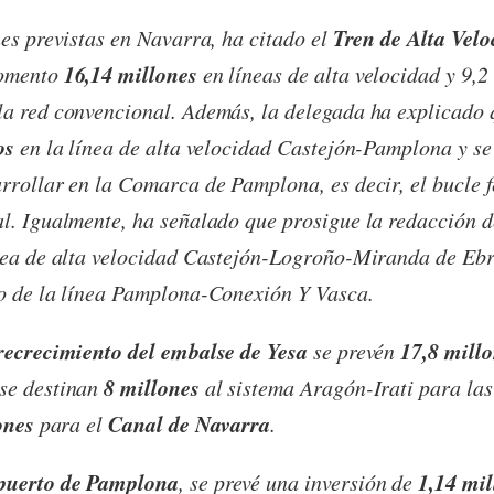
Tren de Alta Velo
nes previstas en Navarra, ha citado el
16,14 millones
Fomento
en líneas de alta velocidad y 9,2
la red convencional. Además, la delegada ha explicado
os
en la línea de alta velocidad Castejón-Pamplona y se
rrollar en la Comarca de Pamplona, es decir, el bucle f
l. Igualmente, ha señalado que prosigue la redacción de
nea de alta velocidad Castejón-Logroño-Miranda de Ebr
vo de la línea Pamplona-Conexión Y Vasca.
recrecimiento del embalse de Yesa
17,8 millo
se prevén
8 millones
se destinan
al sistema Aragón-Irati para las
ones
Canal de Navarra
para el
.
puerto de Pamplona
1,14 mil
, se prevé una inversión de