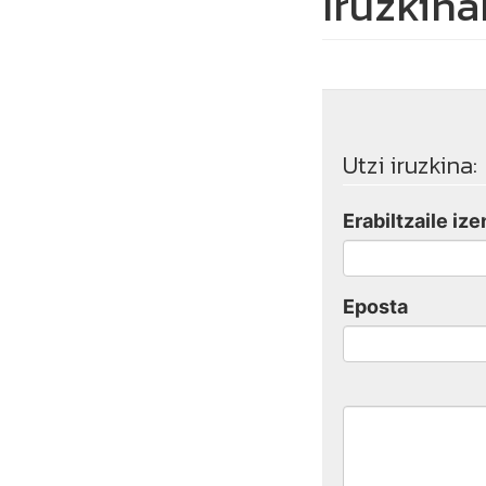
Iruzkina
Utzi iruzkina:
Erabiltzaile ize
Eposta