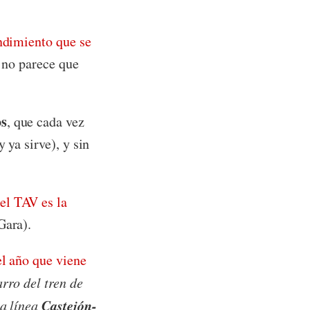
ndimiento que se
y no parece que
os
, que cada vez
 ya sirve), y sin
el TAV es la
Gara).
el año que viene
rro del tren de
Castejón-
la línea