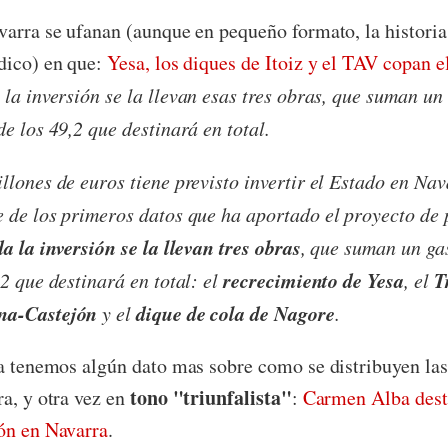
varra se ufanan (aunque en pequeño formato, la historia
dico) en que:
Yesa, los diques de Itoiz y el TAV copan e
 la inversión se la llevan esas tres obras, que suman un
e los 49,2 que destinará en total.
llones de euros tiene previsto invertir el Estado en Na
 de los primeros datos que ha aportado el proyecto de
a la inversión se la llevan tres obras
, que suman un ga
recrecimiento de Yesa
T
,2 que destinará en total: el
, el
na-Castejón
dique de cola de Nagore
y el
.
ia tenemos algún dato mas sobre como se distribuyen las 
tono "triunfalista"
ra, y otra vez en
:
Carmen Alba dest
ón en Navarra
.