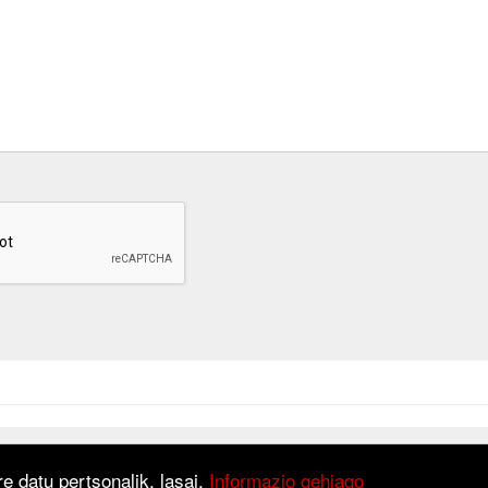
at is based on
Django
framework.
e datu pertsonalik, lasai.
Informazio gehiago