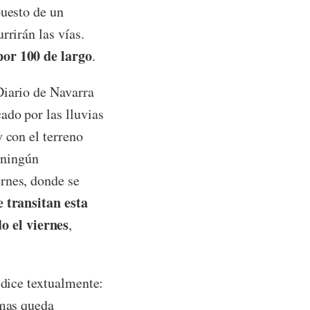
puesto de un
rrirán las vías.
por 100 de largo
.
Diario de Navarra
ado por las lluvias
 con el terreno
r ningún
rnes, donde se
 transitan esta
o el viernes
,
 dice textualmente:
smas queda