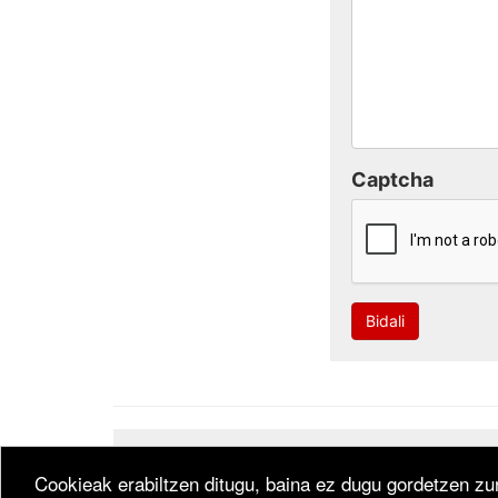
Captcha
Bidali
Developed by
CodeSyntax
. Software:
Bitakora
th
Cookieak erabiltzen ditugu, baina ez dugu gordetzen zur