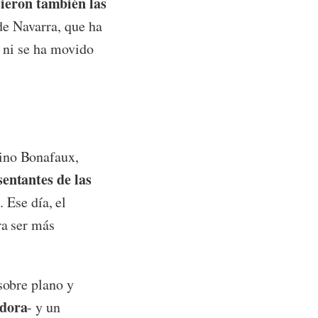
ieron también las
de Navarra, que ha
s ni se ha movido
mino Bonafaux,
sentantes de las
a
. Ese día, el
ra ser más
sobre plano y
adora
- y un