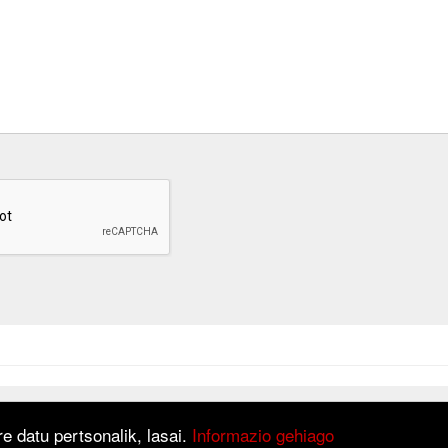
at is based on
Django
framework.
e datu pertsonalik, lasai.
Informazio gehiago