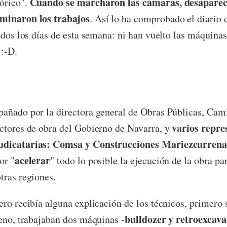
Cuando se marcharon las cámaras, desaparec
órico".
minaron los trabajos
. Así lo ha comprobado el diario 
todos los días de esta semana: ni han vuelto las máquina
 :-D.
pañado por la directora general de Obras Públicas, Ca
varios repre
ctores de obra del Gobierno de Navarra, y
udicatarias: Comsa y Construcciones Mariezcurren
acelerar
or "
" todo lo posible la ejecución de la obra pa
tras regiones.
ero recibía alguna explicación de los técnicos, primero 
bulldozer y retroexcav
reno, trabajaban dos máquinas -