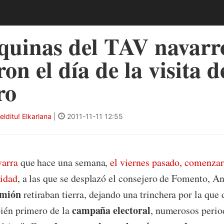
uinas del TAV navarro
on el día de la visita d
ro
ditu! Elkarlana
|
2011-11-11 12:55
varra
que hace una semana,
el viernes pasado, comenzar
cidad
, a las que se desplazó el consejero de Fomento, A
amión
retiraban tierra, dejando una trinchera por la que d
campaña electoral
bién primero de la
, numerosos perio