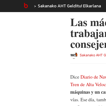
Sakanako AHT Gelditu! Elkarlana
Las máq
trabajar
conseje
Sakanako AHT Gel
Dice
Diario de Na
Tren de Alta Velo
máquinas y un c
vías. Ese día, tam