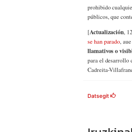
prohibido cualquie
públicos, que conte
Actualización
[
, 1
se han parado
, aue
llamativos o visi
para el desarrollo
Cadreita-Villafranc
Datsegit
Iruzkina