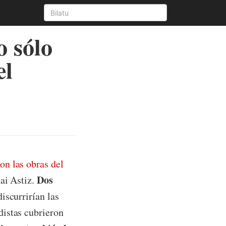
 sólo
el
on las obras del
Dos
nai Astiz.
iscurrirían las
distas cubrieron