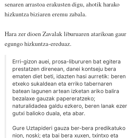
senaren arrastoa erakusten digu, ahotik harako
hizkuntza biziaren eremu zabala.
Hara zer dioen Zavalak liburuaren atarikoan gaur
egungo hizkuntza-ereduaz.
Erri-gizon auei, prosa-libururen bat egitera
prestatzen direnean, danei kontseju bera
ematen diet beti, idazten hasi aurretik: beren
etxeko sukaldean eta erriko tabernaren
batean lagunen artean izketan ariko balira
bezalaxe gauzak papereratzeko;
naturalidadea galdu ezkero, beren lanak ezer
gutxi balioko duala, eta abar.
Gure Uztapideri gauza ber-bera predikatuko
nion, noski; eta bai bera xuxen, txintxo eta