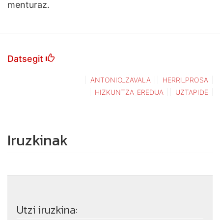
menturaz.
Datsegit
ANTONIO_ZAVALA
HERRI_PROSA
HIZKUNTZA_EREDUA
UZTAPIDE
Iruzkinak
Utzi iruzkina: