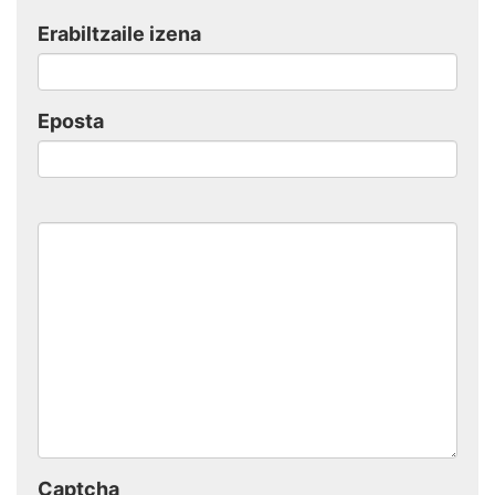
Erabiltzaile izena
Eposta
Captcha