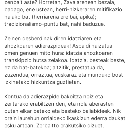
zenbait aste
? Horretan, Zavalarenean bezala,
badago, ene ustean, herri-hizkeraren mitifikazio
halako bat (herriarena ere bai, apika);
tradizionalismo-puntu bat, nahi baduzue.
Zeinen desberdinak diren idatziaren eta
ahozkoaren adierazpideak! Aspaldi haizatua
omen genuen mito hura: idatzia ahozkoaren
transkipzio hutsa zelakoa. Idatzia, besteak beste,
ez da bat-batekoa; aitzitik, prestatua da,
zuzendua, orraztua, euskaraz eta munduko bost
izkinetako hizkuntza guztietan.
Kontua da adierazpide bakoitza noiz eta
zertarako erabiltzen den, eta nola aberasten
duten elkar bateko eta besteko baliabideek. Nik
orain laurehun orrialdeko ikaskizun ederra daukat
esku artean. Zerbaitto erakutsiko dizuet,