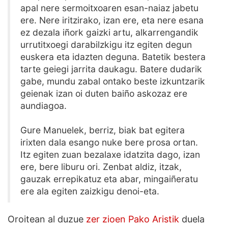
apal nere sermoitxoaren esan-naiaz jabetu
ere. Nere iritzirako, izan ere, eta nere esana
ez dezala iñork gaizki artu, alkarrengandik
urrutitxoegi darabilzkigu itz egiten degun
euskera eta idazten deguna. Batetik bestera
tarte geiegi jarrita daukagu. Batere dudarik
gabe, mundu zabal ontako beste izkuntzarik
geienak izan oi duten baiño askozaz ere
aundiagoa.
Gure Manuelek, berriz, biak bat egitera
irixten dala esango nuke bere prosa ortan.
Itz egiten zuan bezalaxe idatzita dago, izan
ere, bere liburu ori. Zenbat aldiz, itzak,
gauzak errepikatuz eta abar, mingaiñeratu
ere ala egiten zaizkigu denoi-eta.
Oroitean al duzue
zer zioen Pako Aristik
duela