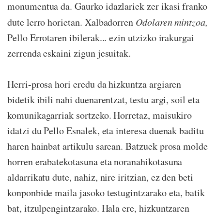
monumentua da. Gaurko idazlariek zer ikasi franko
dute lerro horietan. Xalbadorren
Odolaren mintzoa,
Pello Errotaren ibilerak... ezin utzizko irakurgai
zerrenda eskaini zigun jesuitak.
Herri-prosa hori eredu da hizkuntza argiaren
bidetik ibili nahi duenarentzat, testu argi, soil eta
komunikagarriak sortzeko. Horretaz, maisukiro
idatzi du Pello Esnalek, eta interesa duenak baditu
haren hainbat artikulu sarean. Batzuek prosa molde
horren erabatekotasuna eta noranahikotasuna
aldarrikatu dute, nahiz, nire iritzian, ez den beti
konponbide maila jasoko testugintzarako eta, batik
bat, itzulpengintzarako. Hala ere, hizkuntzaren