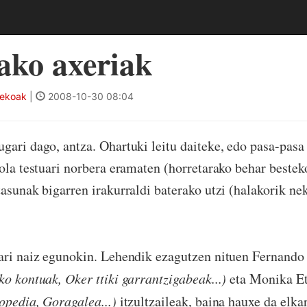
ako axeriak
tekoak
|
2008-10-30 08:04
gari dago, antza. Ohartuki leitu daiteke, edo pasa-pasa
iola testuari norbera eramaten (horretarako behar bestek
tasunak bigarren irakurraldi baterako utzi (halakorik ne
ari naiz egunokin. Lehendik ezagutzen nituen Fernand
ko kontuak, Oker ttiki garrantzigabeak...)
eta Monika Et
opedia, Goragalea...)
itzultzaileak, baina hauxe da elka