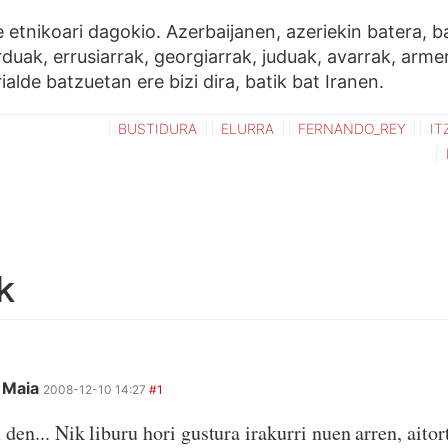
e etnikoari dagokio. Azerbaijanen, azeriekin batera, b
duak, errusiarrak, georgiarrak, juduak, avarrak, armen
ialde batzuetan ere bizi dira, batik bat Iranen.
BUSTIDURA
ELURRA
FERNANDO_REY
IT
k
 Maia
2008-12-10 14:27
#1
 den... Nik liburu hori gustura irakurri nuen arren, aitor