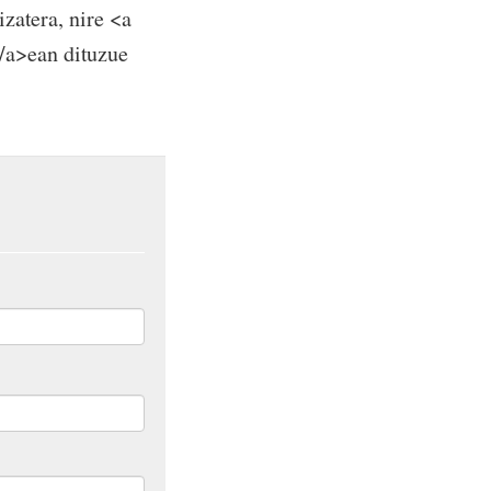
izatera, nire <a
/a>ean dituzue