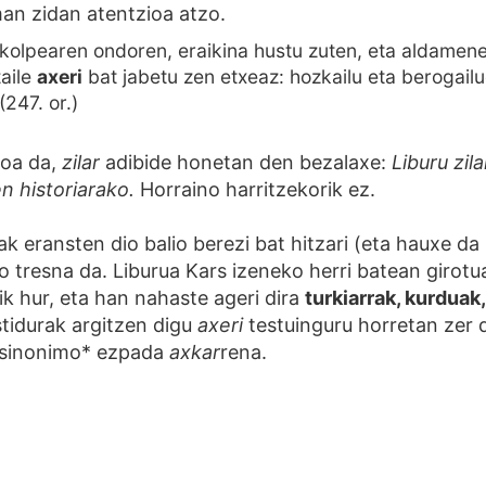
an zidan atentzioa atzo.
kolpearen ondoren, eraikina hustu zuten, eta aldame
zaile
axeri
bat jabetu zen etxeaz: hozkailu eta berogailu
(247. or.)
oa da,
zilar
adibide honetan den bezalaxe:
Liburu zil
en historiarako.
Horraino harritzekorik ez.
ak eransten dio balio berezi bat hitzari (eta hauxe da 
 tresna da. Liburua Kars izeneko herri batean girotu
 hur, eta han nahaste ageri dira
turkiarrak, kurduak,
tidurak argitzen digu
axeri
testuinguru horretan zer 
 sinonimo* ezpada
axkar
rena.