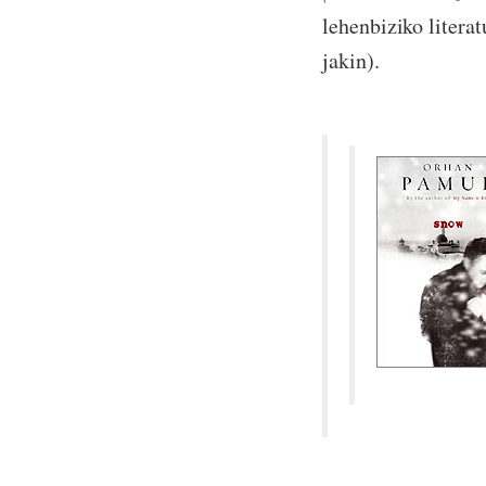
lehenbiziko literat
jakin).