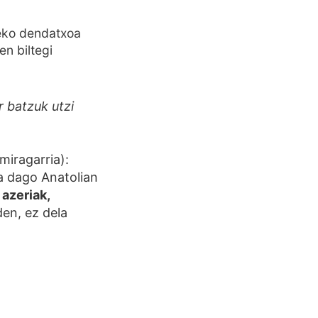
neko dendatxoa
en biltegi
ar batzuk utzi
miragarria):
a dago Anatolian
 azeriak,
den, ez dela