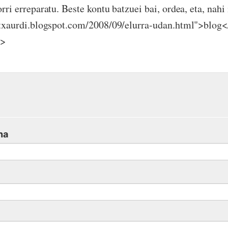
rri erreparatu. Beste kontu batzuei bai, ordea, eta, nahi 
itxaurdi.blogspot.com/2008/09/elurra-udan.html">blog<
r>
na