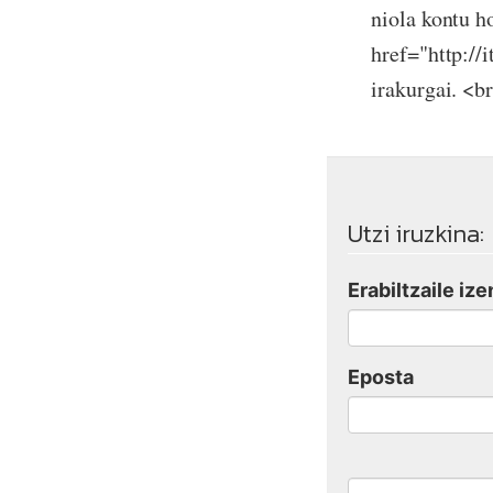
niola kontu ho
href="http://
irakurgai. <b
Utzi iruzkina:
Erabiltzaile ize
Eposta