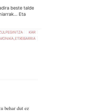
adira beste talde
iarrak... Eta
ZULPEGINTZA
KAR
MONIKA_ETXEBARRIA
tu behar dut ez