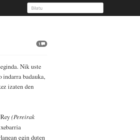
1
 eginda. Nik uste
o indarra badauka,
kez izaten den
o Rey
(Pereirak
xebarria
rlanean egin duten