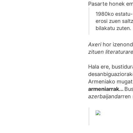
Pasarte honek em
1980ko estatu-
erosi zuen salt
bilakatu zuten. 
Axeri
hor izenond
zituen literaturar
Hala ere, bustidur
desanbiguaziorako
Armeniako mugatik
armeniarrak...
Bus
azerbaijandar
ren