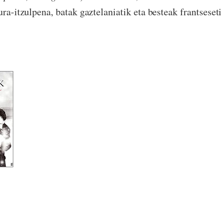
ura-itzulpena, batak gaztelaniatik eta besteak frantseset