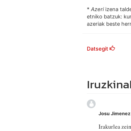
*
Azeri
izena tald
etniko batzuk: kur
azeriak beste herr
Datsegit
Iruzkina
Josu Jimenez
Irakurlea zein