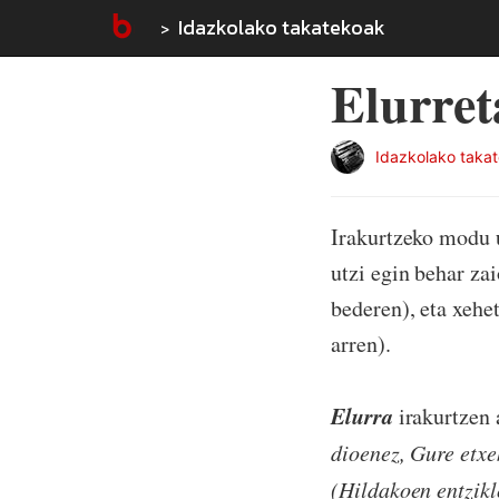
Idazkolako takatekoak
Elurret
Idazkolako taka
Irakurtzeko modu u
utzi egin behar za
bederen), eta xehe
arren).
Elurra
irakurtzen 
dioenez, Gure etxe
(Hildakoen entzikl