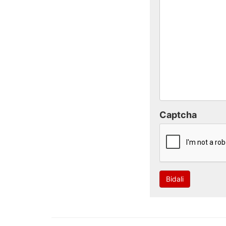
Captcha
Bidali