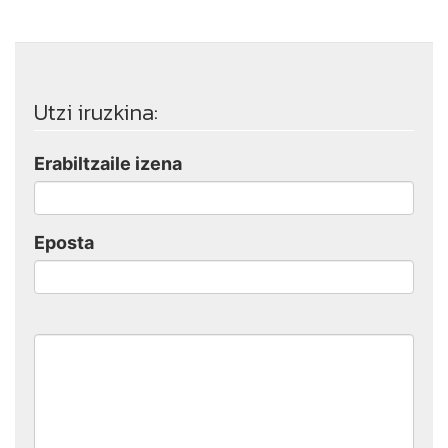
Utzi iruzkina:
Erabiltzaile izena
Eposta