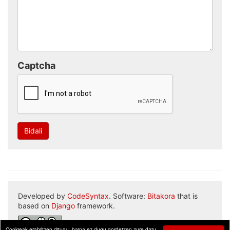
Captcha
Bidali
Developed by
CodeSyntax
. Software:
Bitakora
that is
based on
Django
framework.
Cookieak erabiltzen ditugu, baina ez dugu gordetzen zure datu