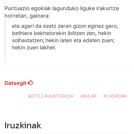
Puntuazio egokiak lagunduko liguke irakurtze
horretan, gainera:
eta ageri da ezetz zeren gizon eginez gero,
bethiere bekhatorekin ibiltzen zen
,
hekin
solhastatzen
;
hekin iaten eta edaten zuen
;
hekin zuen lakhet.
Datsegit
ADITZ_LAGUNTZAILEA
AXULAR
KLASIKOAK
Iruzkinak