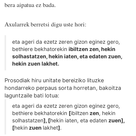
bera aipatua ez bada.
Axularrek berretsi digu uste hori:
eta ageri da ezetz zeren gizon eginez gero,
bethiere bekhatorekin
ibiltzen zen, hekin
solhastatzen, hekin iaten, eta edaten zuen,
hekin zuen lakhet.
Prosodiak hiru unitate bereiziko lituzke
hondarreko perpaus sorta horretan, bakoitza
laguntzaile bati lotua:
eta ageri da ezetz zeren gizon eginez gero,
bethiere bekhatorekin
[
ibiltzen
zen
, hekin
solhastatzen
], [
hekin iaten, eta edaten
zuen],
[
hekin
zuen
lakhet
]
.