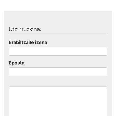
Utzi iruzkina:
Erabiltzaile izena
Eposta