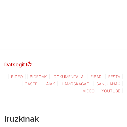
Datsegit
BIDEO
BIDEOAK
DOKUMENTALA
EIBAR
FESTA
GASTE
JAIAK
LAMOSKAGAO
SANJUANAK
VIDEO
YOUTUBE
Iruzkinak