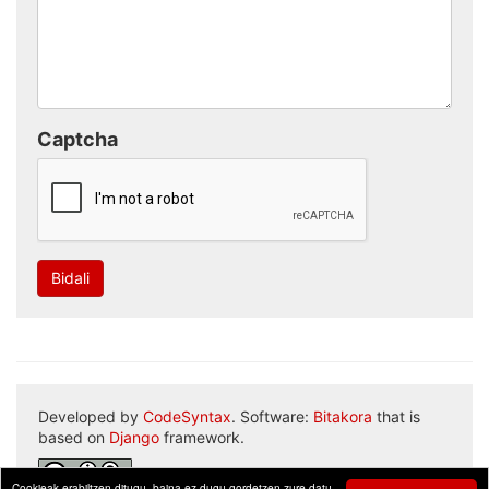
Captcha
Bidali
Developed by
CodeSyntax
. Software:
Bitakora
that is
based on
Django
framework.
Cookieak erabiltzen ditugu, baina ez dugu gordetzen zure datu