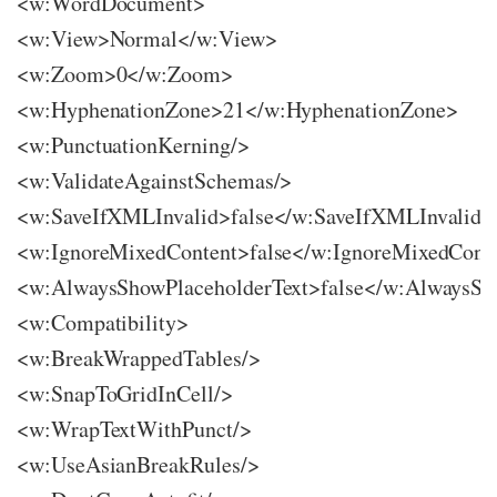
<w:WordDocument>
<w:View>Normal</w:View>
<w:Zoom>0</w:Zoom>
<w:HyphenationZone>21</w:HyphenationZone>
<w:PunctuationKerning/>
<w:ValidateAgainstSchemas/>
<w:SaveIfXMLInvalid>false</w:SaveIfXMLInvalid>
<w:IgnoreMixedContent>false</w:IgnoreMixedCont
<w:AlwaysShowPlaceholderText>false</w:AlwaysSh
<w:Compatibility>
<w:BreakWrappedTables/>
<w:SnapToGridInCell/>
<w:WrapTextWithPunct/>
<w:UseAsianBreakRules/>