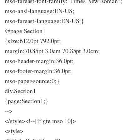
mso-fareast-font-family:"Times New Roman";
mso-ansi-language:EN-US;
mso-fareast-language:EN-US;}
@page Section1
{size:612.0pt 792.0pt;
margin:70.85pt 3.0cm 70.85pt 3.0cm;
mso-header-margin:36.0pt;
mso-footer-margin:36.0pt;
mso-paper-source:0;}
div.Section1
{page:Section1;}
-->
</style><!--[if gte mso 10]>
<style>