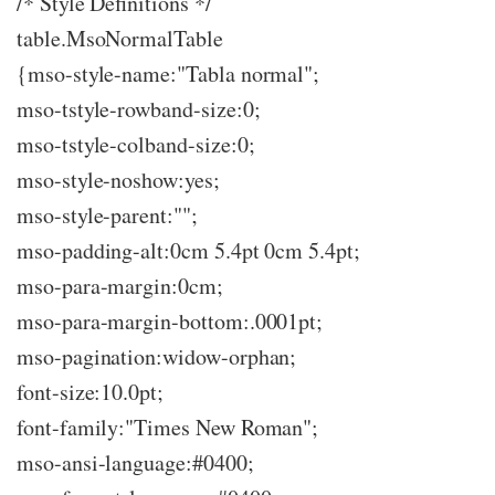
/* Style Definitions */
table.MsoNormalTable
{mso-style-name:"Tabla normal";
mso-tstyle-rowband-size:0;
mso-tstyle-colband-size:0;
mso-style-noshow:yes;
mso-style-parent:"";
mso-padding-alt:0cm 5.4pt 0cm 5.4pt;
mso-para-margin:0cm;
mso-para-margin-bottom:.0001pt;
mso-pagination:widow-orphan;
font-size:10.0pt;
font-family:"Times New Roman";
mso-ansi-language:#0400;