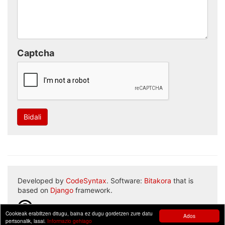
Captcha
Bidali
Developed by
CodeSyntax
. Software:
Bitakora
that is
based on
Django
framework.
Cookieak erabiltzen ditugu, baina ez dugu gordetzen zure datu
Ados
pertsonalik, lasai.
Informazio gehiago