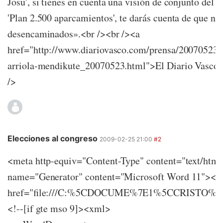
Josu', si tienes en cuenta una visión de conjunto del e
'Plan 2.500 aparcamientos', te darás cuenta de que n
desencaminados».<br /><br /><a
href="http://www.diariovasco.com/prensa/20070523/
arriola-mendikute_20070523.html">El Diario Vasco,
/>
Elecciones al congreso
2009-02-25 21:00
#2
<meta http-equiv="Content-Type" content="text/ht
name="Generator" content="Microsoft Word 11"><me
href="file:///C:%5CDOCUME%7E1%5CCRISTO%7
<!--[if gte mso 9]><xml>