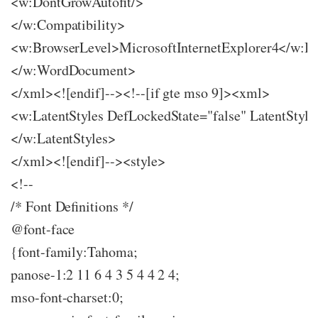
<w:DontGrowAutofit/>
</w:Compatibility>
<w:BrowserLevel>MicrosoftInternetExplorer4</w:B
</w:WordDocument>
</xml><![endif]--><!--[if gte mso 9]><xml>
<w:LatentStyles DefLockedState="false" LatentStyl
</w:LatentStyles>
</xml><![endif]--><style>
<!--
/* Font Definitions */
@font-face
{font-family:Tahoma;
panose-1:2 11 6 4 3 5 4 4 2 4;
mso-font-charset:0;