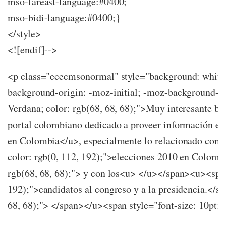
mso-fareast-language:#0400;
mso-bidi-language:#0400;}
</style>
<![endif]-->
<p class="ececmsonormal" style="background: white 
background-origin: -moz-initial; -moz-background-inl
Verdana; color: rgb(68, 68, 68);">Muy interesante bl
portal colombiano dedicado a proveer información ele
en Colombia</u>, especialmente lo relacionado con l
color: rgb(0, 112, 192);">elecciones 2010 en Colombi
rgb(68, 68, 68);"> y con los<u> </u></span><u><span 
192);">candidatos al congreso y a la presidencia.</s
68, 68);"> </span></u><span style="font-size: 10pt;