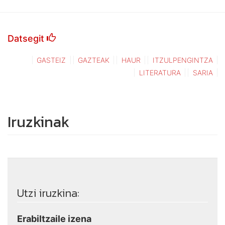
Datsegit
GASTEIZ
GAZTEAK
HAUR
ITZULPENGINTZA
LITERATURA
SARIA
Iruzkinak
Utzi iruzkina:
Erabiltzaile izena