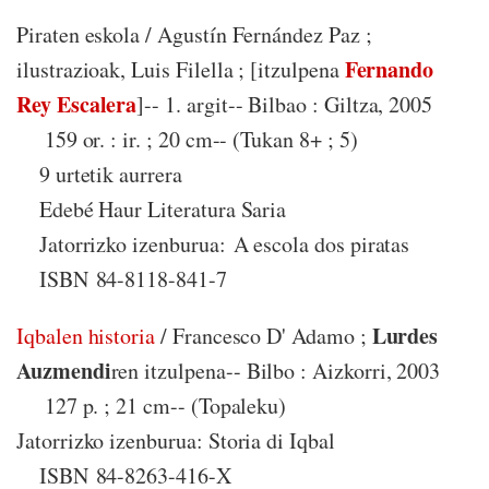
Piraten eskola / Agustín Fernández Paz ;
Fernando
ilustrazioak, Luis Filella ; [itzulpena
Rey Escalera
]-- 1. argit-- Bilbao : Giltza, 2005
159 or. : ir. ; 20 cm-- (Tukan 8+ ; 5)
9 urtetik aurrera
Edebé Haur Literatura Saria
Jatorrizko izenburua: A escola dos piratas
ISBN 84-8118-841-7
Lurdes
Iqbalen historia
/ Francesco D' Adamo ;
Auzmendi
ren itzulpena-- Bilbo : Aizkorri, 2003
127 p. ; 21 cm-- (Topaleku)
Jatorrizko izenburua: Storia di Iqbal
ISBN 84-8263-416-X