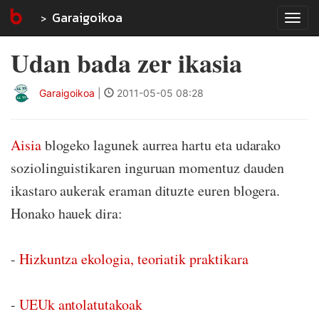
Garaigoikoa
Tog
navi
Udan bada zer ikasia
Garaigoikoa
|
2011-05-05 08:28
Aisia
blogeko lagunek aurrea hartu eta udarako
soziolinguistikaren inguruan momentuz dauden
ikastaro aukerak eraman dituzte euren blogera.
Honako hauek dira:
-
Hizkuntza ekologia, teoriatik praktikara
-
UEUk antolatutakoak