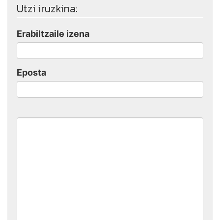
Utzi iruzkina:
Erabiltzaile izena
Eposta