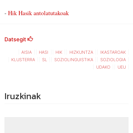
-
Hik Hasik antolatutakoak
Datsegit
AISIA
HASI
HIK
HIZKUNTZA
IKASTAROAK
KLUSTERRA
SL
SOZIOLINGUISTIKA
SOZIOLOGIA
UDAKO
UEU
Iruzkinak