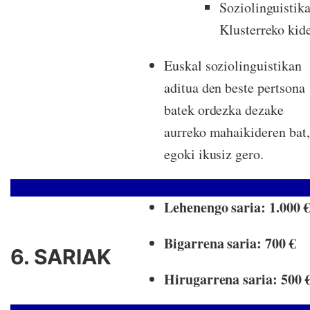
Soziolinguistik
Klusterreko kid
Euskal soziolinguistikan
aditua den beste pertsona
batek ordezka dezake
aurreko mahaikideren bat,
egoki ikusiz gero.
Lehenengo saria: 1.000 
Bigarrena saria: 700 €
6. SARIAK
Hirugarrena saria: 500 