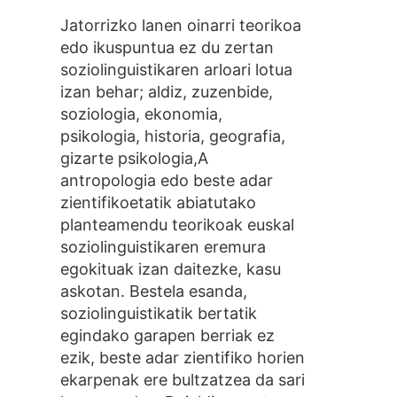
Jatorrizko lanen oinarri teorikoa
edo ikuspuntua ez du zertan
soziolinguistikaren arloari lotua
izan behar; aldiz, zuzenbide,
soziologia, ekonomia,
psikologia, historia, geografia,
gizarte psikologia,A
antropologia edo beste adar
zientifikoetatik abiatutako
planteamendu teorikoak euskal
soziolinguistikaren eremura
egokituak izan daitezke, kasu
askotan. Bestela esanda,
soziolinguistikatik bertatik
egindako garapen berriak ez
ezik, beste adar zientifiko horien
ekarpenak ere bultzatzea da sari