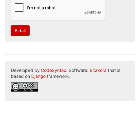
Bidali
Developed by
CodeSyntax
. Software:
Bitakora
that is
based on
Django
framework.