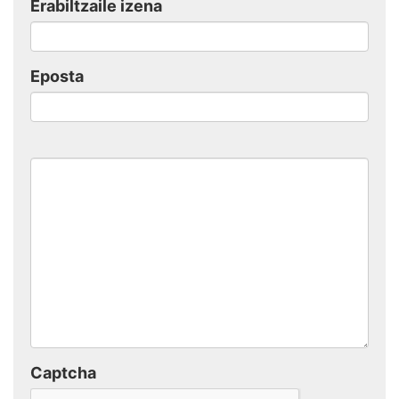
Erabiltzaile izena
Eposta
Captcha