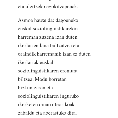
eta ulertzeko egokitzapenak.
Asmoa hauxe da: dagoeneko
euskal soziolinguistikarekin
harreman zuzena izan duten
ikerlarien lana bultzatzea eta
oraindik harremanik izan ez duten
ikerlariak euskal
soziolinguistikaren eremura
biltzea. Modu horretan
hizkuntzaren eta
soziolinguistikaren inguruko
ikerketen oinarri teorikoak
zabaldu eta aberastuko dira.