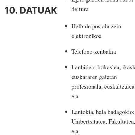
10. DATUAK
deitura
Helbide postala zein
elektronikoa
Telefono-zenbakia
Lanbidea: Irakaslea, ikasl
euskararen gaietan
profesionala, euskaltzalea
e.a.
Lantokia, hala badagokio:
Unibertsitatea, Fakultatea
e.a.