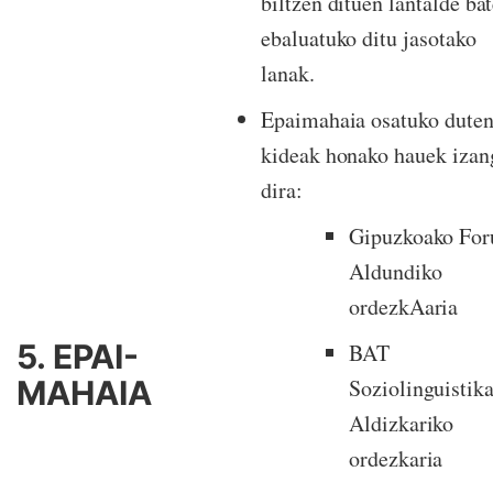
biltzen dituen lantalde ba
ebaluatuko ditu jasotako
lanak.
Epaimahaia osatuko dute
kideak honako hauek izan
dira:
Gipuzkoako For
Aldundiko
ordezkAaria
5. EPAI-
BAT
MAHAIA
Soziolinguistik
Aldizkariko
ordezkaria