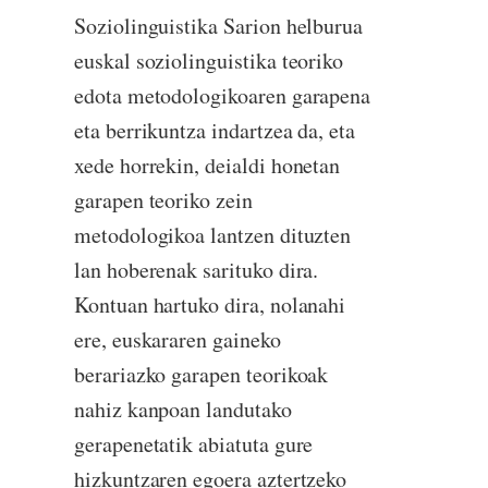
Soziolinguistika Sarion helburua
euskal soziolinguistika teoriko
edota metodologikoaren garapena
eta berrikuntza indartzea da, eta
xede horrekin, deialdi honetan
garapen teoriko zein
metodologikoa lantzen dituzten
lan hoberenak sarituko dira.
Kontuan hartuko dira, nolanahi
ere, euskararen gaineko
berariazko garapen teorikoak
nahiz kanpoan landutako
gerapenetatik abiatuta gure
hizkuntzaren egoera aztertzeko