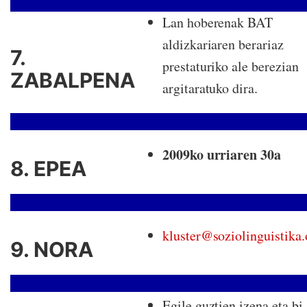
Lan hoberenak BAT
aldizkariaren berariaz
7.
prestaturiko ale berezian
ZABALPENA
argitaratuko dira.
2009ko urriaren 30a
8. EPEA
kluster@soziolinguistika.
9. NORA
Egile guztien izena eta bi