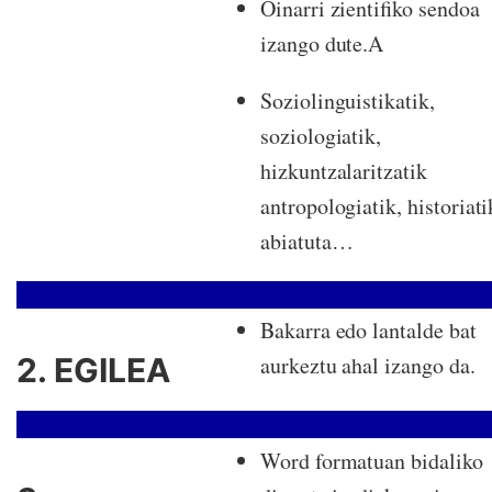
Oinarri zientifiko sendoa
izango dute.A
Soziolinguistikatik,
soziologiatik,
hizkuntzalaritzatik
antropologiatik, historiati
abiatuta…
Bakarra edo lantalde bat
2. EGILEA
aurkeztu ahal izango da.
Word formatuan bidaliko