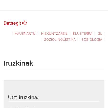
Datsegit
HAUSNARTU
HIZKUNTZAREN
KLUSTERRA
SL
SOZIOLINGUISTIKA
SOZIOLOGIA
Iruzkinak
Utzi iruzkina: