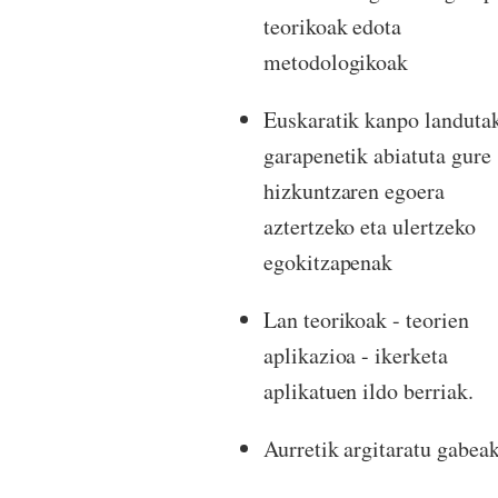
teorikoak edota
metodologikoak
Euskaratik kanpo landuta
garapenetik abiatuta gure
hizkuntzaren egoera
aztertzeko eta ulertzeko
egokitzapenak
Lan teorikoak - teorien
aplikazioa - ikerketa
aplikatuen ildo berriak.
Aurretik argitaratu gabeak