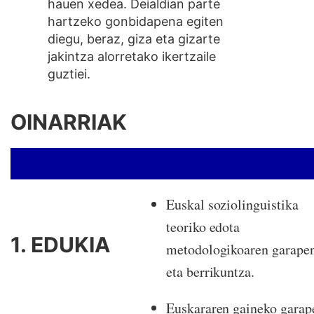
hauen xedea. Deialdian parte
hartzeko gonbidapena egiten
diegu, beraz, giza eta gizarte
jakintza alorretako ikertzaile
guztiei.
OINARRIAK
Euskal soziolinguistika
teoriko edota
1. EDUKIA
metodologikoaren garape
eta berrikuntza.
Euskararen gaineko garap