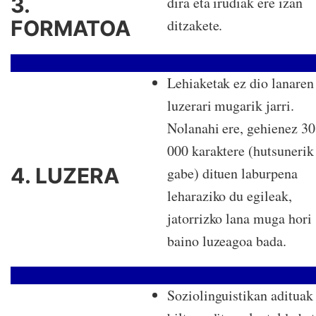
3.
dira eta irudiak ere izan
FORMATOA
ditzakete.
Lehiaketak ez dio lanaren
luzerari mugarik jarri.
Nolanahi ere, gehienez 30
000 karaktere (hutsunerik
4. LUZERA
gabe) dituen laburpena
leharaziko du egileak,
jatorrizko lana muga hori
baino luzeagoa bada.
Soziolinguistikan adituak