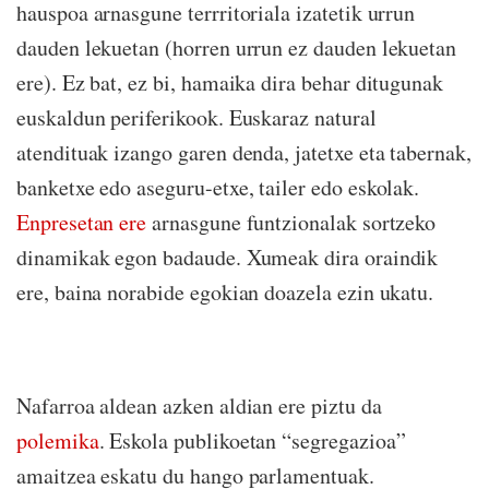
hauspoa arnasgune terrritoriala izatetik urrun
dauden lekuetan (horren urrun ez dauden lekuetan
ere). Ez bat, ez bi, hamaika dira behar ditugunak
euskaldun periferikook. Euskaraz natural
atendituak izango garen denda, jatetxe eta tabernak,
banketxe edo aseguru-etxe, tailer edo eskolak.
Enpresetan ere
arnasgune funtzionalak sortzeko
dinamikak egon badaude. Xumeak dira oraindik
ere, baina norabide egokian doazela ezin ukatu.
Nafarroa aldean azken aldian ere piztu da
polemika
. Eskola publikoetan “segregazioa”
amaitzea eskatu du hango parlamentuak.