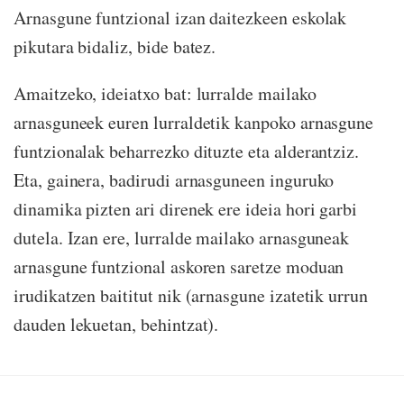
Arnasgune funtzional izan daitezkeen eskolak
pikutara bidaliz, bide batez.
Amaitzeko, ideiatxo bat: lurralde mailako
arnasguneek euren lurraldetik kanpoko arnasgune
funtzionalak beharrezko dituzte eta alderantziz.
Eta, gainera, badirudi arnasguneen inguruko
dinamika pizten ari direnek ere ideia hori garbi
dutela. Izan ere, lurralde mailako arnasguneak
arnasgune funtzional askoren saretze moduan
irudikatzen baititut nik (arnasgune izatetik urrun
dauden lekuetan, behintzat).