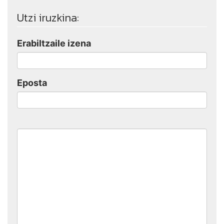
Utzi iruzkina:
Erabiltzaile izena
Eposta