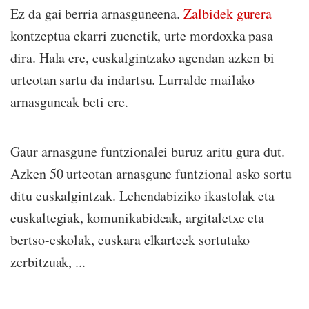
Ez da gai berria arnasguneena.
Zalbidek gurera
kontzeptua ekarri zuenetik, urte mordoxka pasa
dira. Hala ere, euskalgintzako agendan azken bi
urteotan sartu da indartsu. Lurralde mailako
arnasguneak beti ere.
Gaur arnasgune funtzionalei buruz aritu gura dut.
Azken 50 urteotan arnasgune funtzional asko sortu
ditu euskalgintzak. Lehendabiziko ikastolak eta
euskaltegiak, komunikabideak, argitaletxe eta
bertso-eskolak, euskara elkarteek sortutako
zerbitzuak, ...