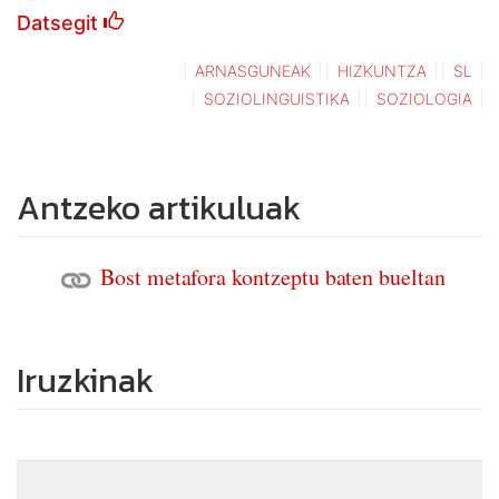
Datsegit
ARNASGUNEAK
HIZKUNTZA
SL
SOZIOLINGUISTIKA
SOZIOLOGIA
Antzeko artikuluak
Bost metafora kontzeptu baten bueltan
Iruzkinak