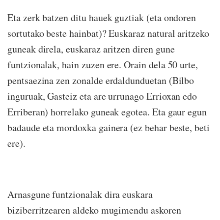
Eta zerk batzen ditu hauek guztiak (eta ondoren
sortutako beste hainbat)? Euskaraz natural aritzeko
guneak direla, euskaraz aritzen diren gune
funtzionalak, hain zuzen ere. Orain dela 50 urte,
pentsaezina zen zonalde erdaldunduetan (Bilbo
inguruak, Gasteiz eta are urrunago Errioxan edo
Erriberan) horrelako guneak egotea. Eta gaur egun
badaude eta mordoxka gainera (ez behar beste, beti
ere).
Arnasgune funtzionalak dira euskara
biziberritzearen aldeko mugimendu askoren