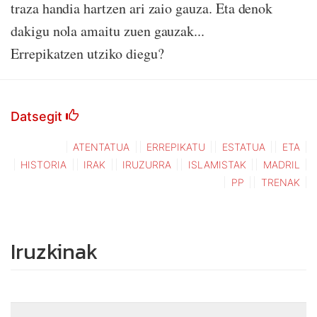
traza handia hartzen ari zaio gauza. Eta denok
dakigu nola amaitu zuen gauzak...
Errepikatzen utziko diegu?
Datsegit
ATENTATUA
ERREPIKATU
ESTATUA
ETA
HISTORIA
IRAK
IRUZURRA
ISLAMISTAK
MADRIL
PP
TRENAK
Iruzkinak