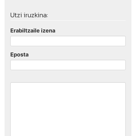
Utzi iruzkina:
Erabiltzaile izena
Eposta