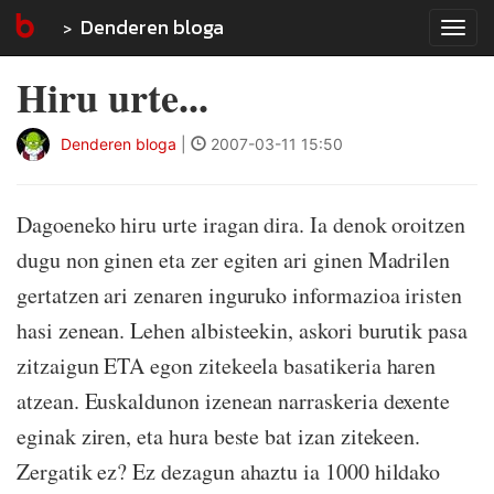
Denderen bloga
Tog
navi
Hiru urte...
Denderen bloga
|
2007-03-11 15:50
Dagoeneko hiru urte iragan dira. Ia denok oroitzen
dugu non ginen eta zer egiten ari ginen Madrilen
gertatzen ari zenaren inguruko informazioa iristen
hasi zenean. Lehen albisteekin, askori burutik pasa
zitzaigun ETA egon zitekeela basatikeria haren
atzean. Euskaldunon izenean narraskeria dexente
eginak ziren, eta hura beste bat izan zitekeen.
Zergatik ez? Ez dezagun ahaztu ia 1000 hildako