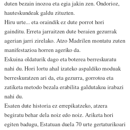
duten bezain inozoa eta egia jakin zen. Ondorioz,
hauteskundeak galdu zituzten.
Hiru urte... eta oraindik ez dute porrot hori
gainditu. Erreta jarraitzen dute beraien gezurrak
agerian jarri zirelako. Atzo Madrilen montatu zuten
manifestazioa horren ageriko da.
Eskuina oldaturik dago eta boterea berreskuratu
nahi du. Hori lortu ahal izateko aspaldiko moduak
berreskuratzen ari da, eta gezurra, gorrotoa eta
zatiketa metodo bezala erabilita galdutakoa irabazi
nahi du.
Esaten dute historia ez errepikatzeko, atzera
begiratu behar dela noiz edo noiz. Ariketa hori
egiten badugu, Estatuan duela 70 urte gertaturikoari