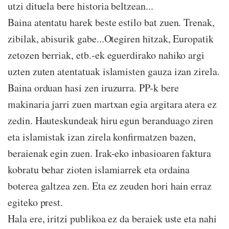
utzi dituela bere historia beltzean...
Baina atentatu harek beste estilo bat zuen. Trenak,
zibilak, abisurik gabe...Otegiren hitzak, Europatik
zetozen berriak, etb.-ek eguerdirako nahiko argi
uzten zuten atentatuak islamisten gauza izan zirela.
Baina orduan hasi zen iruzurra. PP-k bere
makinaria jarri zuen martxan egia argitara atera ez
zedin. Hauteskundeak hiru egun beranduago ziren
eta islamistak izan zirela konfirmatzen bazen,
beraienak egin zuen. Irak-eko inbasioaren faktura
kobratu behar zioten islamiarrek eta ordaina
boterea galtzea zen. Eta ez zeuden hori hain erraz
egiteko prest.
Hala ere, iritzi publikoa ez da beraiek uste eta nahi