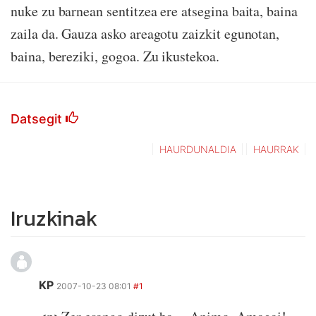
nuke zu barnean sentitzea ere atsegina baita, baina
zaila da. Gauza asko areagotu zaizkit egunotan,
baina, bereziki, gogoa. Zu ikustekoa.
Datsegit
HAURDUNALDIA
HAURRAK
Iruzkinak
KP
2007-10-23 08:01
#1