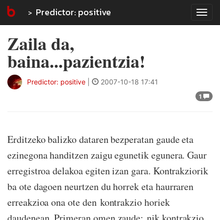
Predictor: positive
Tog
navi
Zaila da,
baina...pazientzia!
Predictor: positive
|
2007-10-18 17:41
1
Erditzeko balizko dataren bezperatan gaude eta
ezinegona handitzen zaigu egunetik egunera. Gaur
erregistroa delakoa egiten izan gara. Kontrakziorik
ba ote dagoen neurtzen du horrek eta haurraren
erreakzioa ona ote den kontrakzio horiek
daudenean. Primeran omen zaude; nik kontrakzio