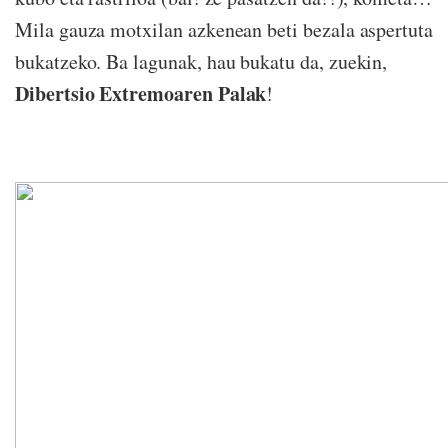
Mila gauza motxilan azkenean beti bezala aspertuta
bukatzeko. Ba lagunak, hau bukatu da, zuekin,
Dibertsio Extremoaren Palak
!