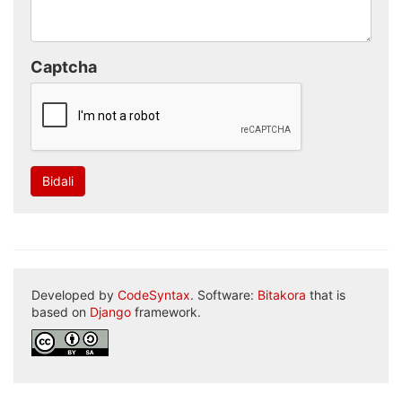
Captcha
Bidali
Developed by
CodeSyntax
. Software:
Bitakora
that is
based on
Django
framework.