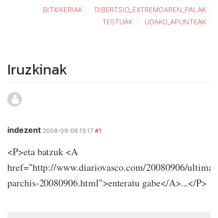
BITXIKERIAK
DIBERTSIO_EXTREMOAREN_PALAK
TESTUAK
UDAKO_APUNTEAK
Iruzkinak
indezent
2008-09-06 15:17
#1
<P>eta batzuk <A
href="http://www.diariovasco.com/20080906/ultima/
parchis-20080906.html">enteratu gabe</A>...</P>