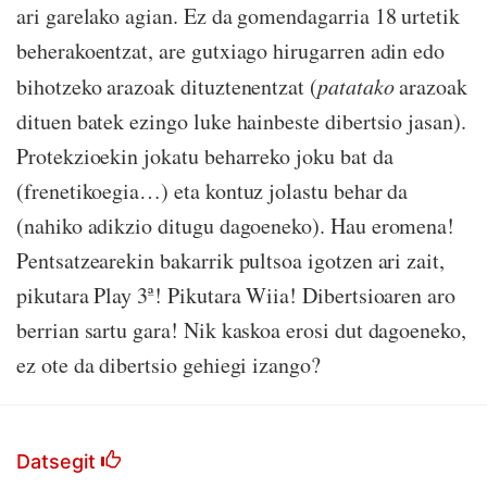
ari garelako agian. Ez da gomendagarria 18 urtetik
beherakoentzat, are gutxiago hirugarren adin edo
bihotzeko arazoak dituztenentzat (
patatako
arazoak
dituen batek ezingo luke hainbeste dibertsio jasan).
Protekzioekin jokatu beharreko joku bat da
(frenetikoegia…) eta kontuz jolastu behar da
(nahiko adikzio ditugu dagoeneko). Hau eromena!
Pentsatzearekin bakarrik pultsoa igotzen ari zait,
pikutara Play 3ª! Pikutara Wiia! Dibertsioaren aro
berrian sartu gara! Nik kaskoa erosi dut dagoeneko,
ez ote da dibertsio gehiegi izango?
Datsegit