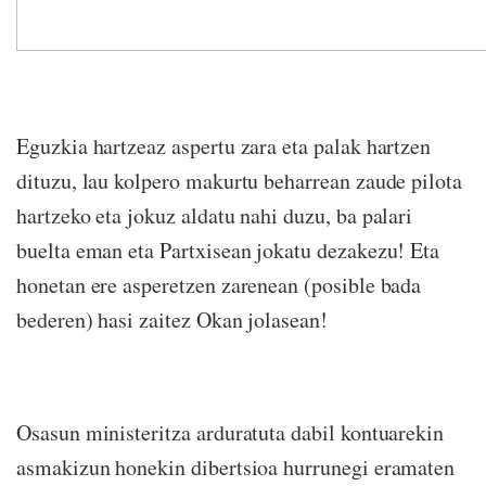
Eguzkia hartzeaz aspertu zara eta palak hartzen
dituzu, lau kolpero makurtu beharrean zaude pilota
hartzeko eta jokuz aldatu nahi duzu, ba palari
buelta eman eta Partxisean jokatu dezakezu! Eta
honetan ere asperetzen zarenean (posible bada
bederen) hasi zaitez Okan jolasean!
Osasun ministeritza arduratuta dabil kontuarekin
asmakizun honekin dibertsioa hurrunegi eramaten