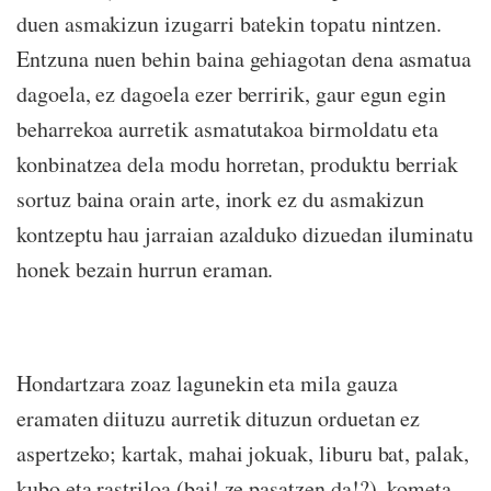
duen asmakizun izugarri batekin topatu nintzen.
Entzuna nuen behin baina gehiagotan dena asmatua
dagoela, ez dagoela ezer berririk, gaur egun egin
beharrekoa aurretik asmatutakoa birmoldatu eta
konbinatzea dela modu horretan, produktu berriak
sortuz baina orain arte, inork ez du asmakizun
kontzeptu hau jarraian azalduko dizuedan iluminatu
honek bezain hurrun eraman.
Hondartzara zoaz lagunekin eta mila gauza
eramaten diituzu aurretik dituzun orduetan ez
aspertzeko; kartak, mahai jokuak, liburu bat, palak,
kubo eta rastriloa (bai! ze pasatzen da!?), kometa…