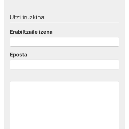
Utzi iruzkina:
Erabiltzaile izena
Eposta