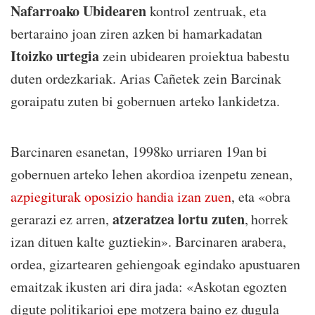
Nafarroako Ubidearen
kontrol zentruak, eta
bertaraino joan ziren azken bi hamarkadatan
Itoizko urtegia
zein ubidearen proiektua babestu
duten ordezkariak. Arias Cañetek zein Barcinak
goraipatu zuten bi gobernuen arteko lankidetza.
Barcinaren esanetan, 1998ko urriaren 19an bi
gobernuen arteko lehen akordioa izenpetu zenean,
azpiegiturak oposizio handia izan zuen
, eta «obra
atzeratzea lortu zuten
gerarazi ez arren,
, horrek
izan dituen kalte guztiekin». Barcinaren arabera,
ordea, gizartearen gehiengoak egindako apustuaren
emaitzak ikusten ari dira jada: «Askotan egozten
digute politikarioi epe motzera baino ez dugula