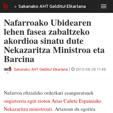
Sakanako AHT Gelditu! Elkarlana
Tog
navi
Nafarroako Ubidearen
lehen fasea zabaltzeko
akordioa sinatu dute
Nekazaritza Ministroa eta
Barcina
Sakanako AHT Gelditu! Elkarlana
|
2013-08-29 11:46
Nafarroa ofizialeko ordezkari esanguratsuek
ongietorria egin zioten Arias Cañete Espainiako
Nekazaritza ministroari
. Artaxoan du egoitza