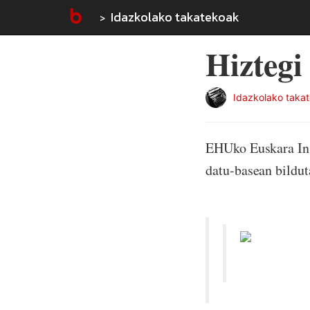
Idazkolako takatekoak
Hiztegi
Idazkolako taka
EHUko Euskara Ins
datu-basean bildut