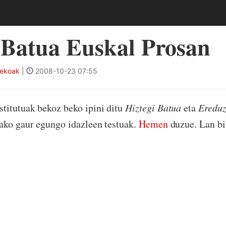
 Batua Euskal Prosan
tekoak
|
2008-10-23 07:55
titutuak bekoz beko ipini ditu
Hiztegi Batua
eta
Ereduz
ako gaur egungo idazleen testuak.
Hemen
duzue. Lan bi