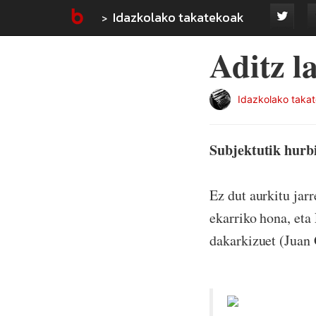
Idazkolako takatekoak
Aditz la
Idazkolako taka
Subjektutik hurb
Ez dut aurkitu jarr
ekarriko hona, eta
dakarkizuet (Juan 