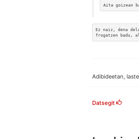
Aita goizean b
Ez naiz, dena del
frogatzen badu,
 a
Adibideetan, last
Datsegit