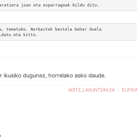
aratzera joan eta esparragoak bildu ditu.
a, tematuko. Norbaitek bestela behar duela 
ldatu eta kitto.
er ikusiko dugunez, horrelako asko daude.
ADITZ_LAGUNTZAILEA
ELIPSI