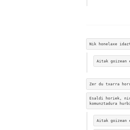
Nik honelaxe idaz
Aitak goizean 
Zer du txarra hor
Esaldi horiek, ni
komunztadura
 hurb
Aitak goizean 