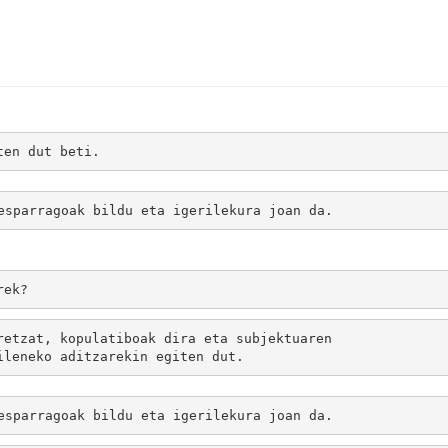
ten dut beti.
esparragoak bildu eta igerilekura joan da.
rek?
retzat, kopulatiboak dira eta subjektuaren 
ileneko aditzarekin egiten dut.
esparragoak bildu eta igerilekura joan da.