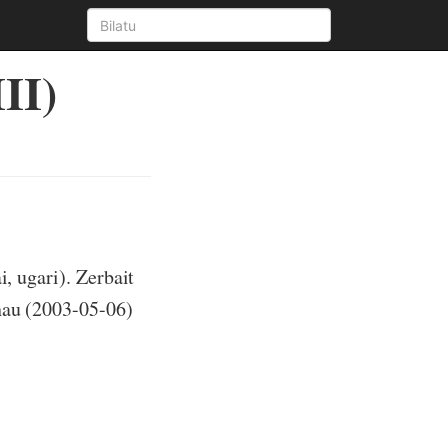
III)
i, ugari). Zerbait
hau (2003-05-06)