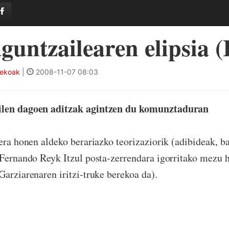
guntzailearen elipsia (
tekoak
|
2008-11-07 08:03
ilen dagoen aditzak agintzen du komunztaduran
era honen aldeko berariazko teorizaziorik (adibideak, ba
 Fernando Reyk Itzul posta-zerrendara igorritako mezu 
Garziarenaren iritzi-truke berekoa da).