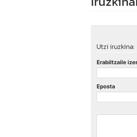
Iruzkina
Utzi iruzkina:
Erabiltzaile ize
Eposta