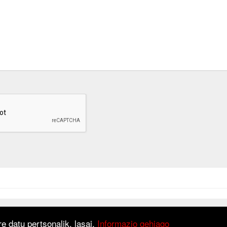
at is based on
Django
framework.
e datu pertsonalik, lasai.
Informazio gehiago