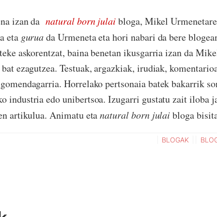
ena izan da
natural born julai
bloga, Mikel Urmenetar
ea eta
gurua
da Urmeneta eta hori nabari da bere bloge
iteke askorentzat, baina benetan ikusgarria izan da Mike
 bat ezagutzea. Testuak, argazkiak, irudiak, komentarioa
 gomendagarria. Horrelako pertsonaia batek bakarrik so
 industria edo unibertsoa. Izugarri gustatu zait iloba j
en artikulua. Animatu eta
natural born julai
bloga bisita
BLOGAK
BLO