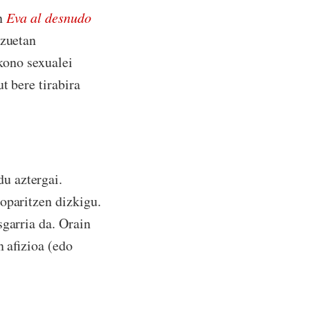
an
Eva al desnudo
tzuetan
ikono sexualei
ut bere tirabira
u aztergai.
oparitzen dizkigu.
sgarria da. Orain
n afizioa (edo