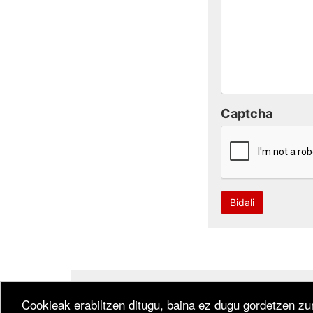
Captcha
Bidali
Developed by
CodeSyntax
. Software:
Bitakora
th
Cookieak erabiltzen ditugu, baina ez dugu gordetzen zur