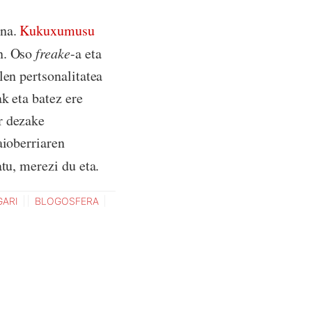
ena.
Kukuxumusu
an. Oso
freake
-a eta
len pertsonalitatea
k eta batez ere
r dezake
aioberriaren
tu, merezi du eta.
GARI
BLOGOSFERA