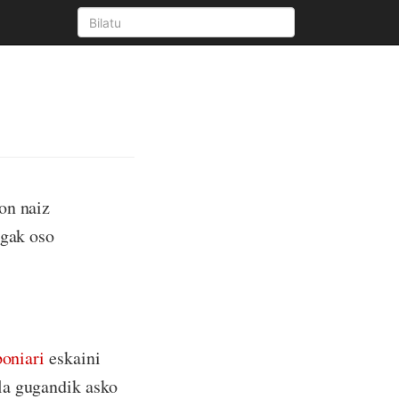
on naiz
ogak oso
poniari
eskaini
la gugandik asko