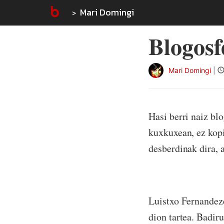
Mari Domingi
Blogosf
Mari Domingi
|
Hasi berri naiz bl
kuxkuxean, ez kopi
desberdinak dira, a
Luistxo Fernande
dion tartea. Badi