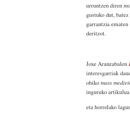
urruntzen diren
mo
gustuko dut, batez 
garrantzia ematen 
deritzot.
Joxe Aranzabalen
interesgarriak dau
ohiko
mass mediet
inguruko artikulua
eta horrelako lagu