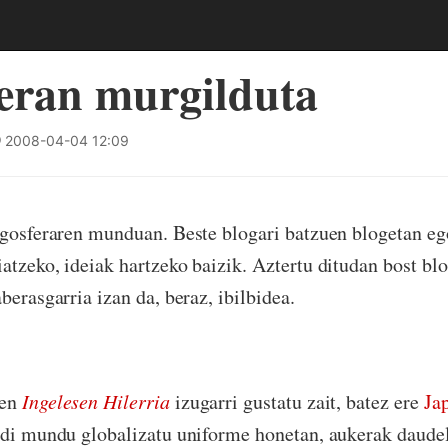
eran murgilduta
2008-04-04 12:09
ogosferaren munduan. Beste blogari batzuen blogetan eg
atzeko, ideiak hartzeko baizik. Aztertu ditudan bost bl
berasgarria izan da, beraz, ibilbidea.
zen
Ingelesen Hilerria
izugarri gustatu zait, batez ere
Ja
rudi mundu globalizatu uniforme honetan, aukerak daude