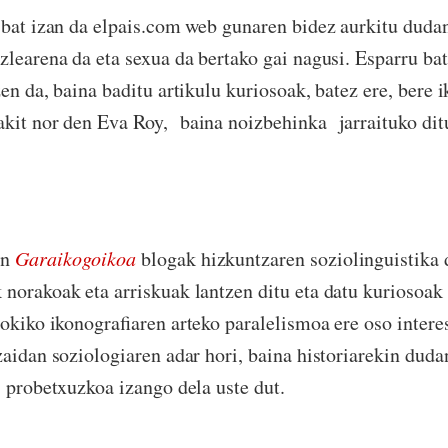
 bat izan da elpais.com web gunaren bidez aurkitu dud
zlearena da eta sexua da bertako gai nagusi. Esparru ba
en da, baina baditu artikulu kuriosoak, batez ere, bere 
kit nor den Eva Roy,
baina noizbehinka
jarraituko dit
en
Garaikogoikoa
blogak hizkuntzaren soziolinguistika d
norakoak eta arriskuak lantzen ditu eta datu kuriosoak 
tokiko ikonografiaren arteko paralelismoa ere oso intere
zaidan soziologiaren adar hori, baina
historiarekin duda
, probetxuzkoa izango dela uste dut.