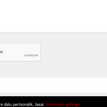
at is based on
Django
framework.
e datu pertsonalik, lasai.
Informazio gehiago