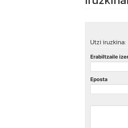
Iruzkina
Utzi iruzkina:
Erabiltzaile ize
Eposta