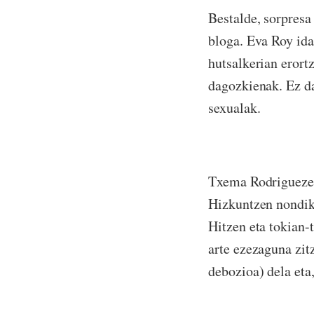
Bestalde, sorpresa
bloga. Eva Roy ida
hutsalkerian erortz
dagozkienak. Ez da
sexualak.
Txema Rodriguez
Hizkuntzen nondik 
Hitzen eta tokian-
arte ezezaguna zit
debozioa) dela eta