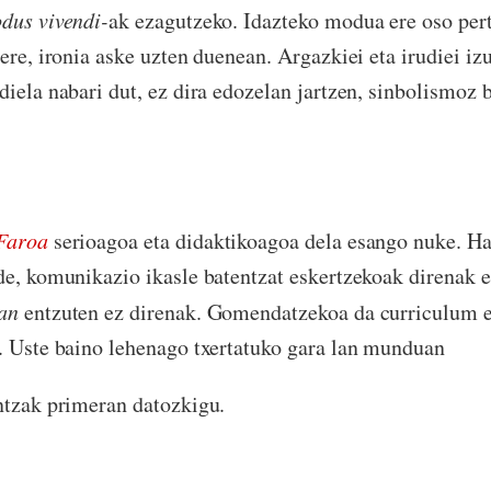
dus vivendi-
ak ezagutzeko. Idazteko modua ere oso pert
ere, ironia aske uzten duenean. Argazkiei eta irudiei iz
diela nabari dut, ez dira edozelan jartzen, sinbolismoz 
Faroa
serioagoa eta didaktikoagoa dela esango nuke. Hal
de, komunikazio ikasle batentzat eskertzekoak direnak 
an
entzuten ez direnak. Gomendatzekoa da curriculum e
. Uste baino lehenago txertatuko gara lan munduan
ntzak primeran datozkigu.