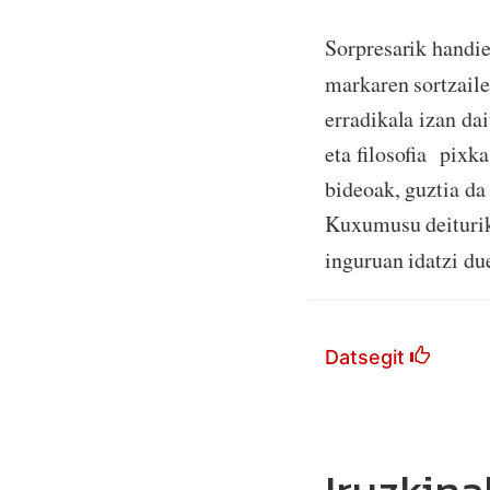
Sorpresarik handi
markaren sortzail
erradikala izan da
eta filosofia
pixka
bideoak, guztia da
Kuxumusu deituriko
inguruan idatzi du
Datsegit