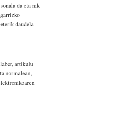
sonala da eta nik
ugarrizko
beterik daudela
aber, artikulu
eta normalean,
lektronikoaren