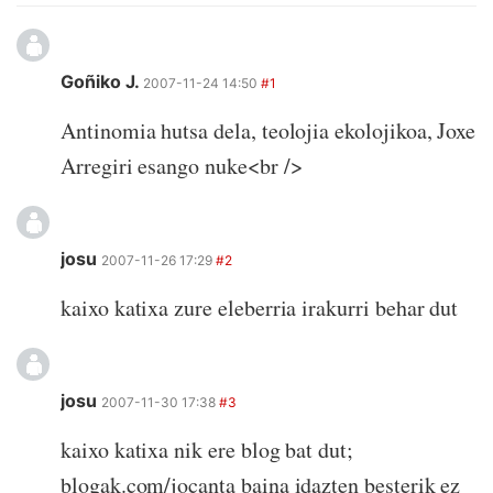
Goñiko J.
2007-11-24 14:50
#1
Antinomia hutsa dela, teolojia ekolojikoa, Joxe
Arregiri esango nuke<br />
josu
2007-11-26 17:29
#2
kaixo katixa zure eleberria irakurri behar dut
josu
2007-11-30 17:38
#3
kaixo katixa nik ere blog bat dut;
blogak.com/jocanta baina idazten besterik ez