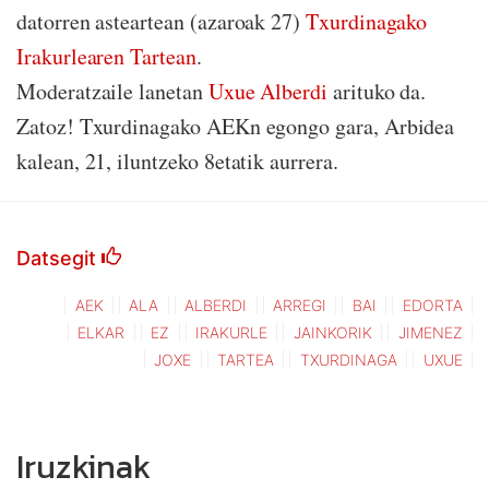
datorren asteartean (azaroak 27)
Txurdinagako
Irakurlearen Tartean
.
Moderatzaile lanetan
Uxue Alberdi
arituko da.
Zatoz! Txurdinagako AEKn egongo gara, Arbidea
kalean, 21, iluntzeko 8etatik aurrera.
Datsegit
AEK
ALA
ALBERDI
ARREGI
BAI
EDORTA
ELKAR
EZ
IRAKURLE
JAINKORIK
JIMENEZ
JOXE
TARTEA
TXURDINAGA
UXUE
Iruzkinak