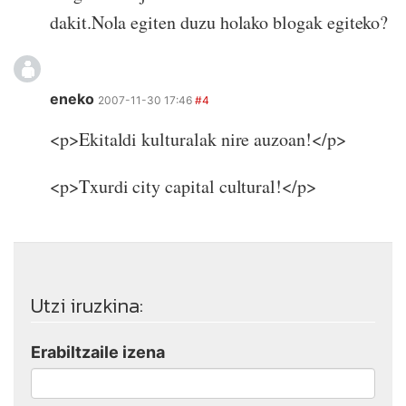
dakit.Nola egiten duzu holako blogak egiteko?
eneko
2007-11-30 17:46
#4
<p>Ekitaldi kulturalak nire auzoan!</p>
<p>Txurdi city capital cultural!</p>
Utzi iruzkina:
Erabiltzaile izena