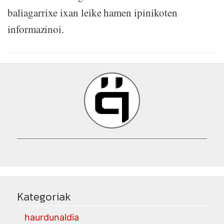
baliagarrixe ixan leike hamen ipinikoten
informazinoi.
Kategoriak
haurdunaldia