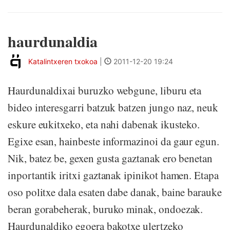
haurdunaldia
Katalintxeren txokoa
|
2011-12-20 19:24
Haurdunaldixai buruzko webgune, liburu eta
bideo interesgarri batzuk batzen jungo naz, neuk
eskure eukitxeko, eta nahi dabenak ikusteko.
Egixe esan, hainbeste informazinoi da gaur egun.
Nik, batez be, gexen gusta gaztanak ero benetan
inportantik iritxi gaztanak ipinikot hamen. Etapa
oso politxe dala esaten dabe danak, baine barauke
beran gorabeherak, buruko minak, ondoezak.
Haurdunaldiko egoera bakotxe ulertzeko