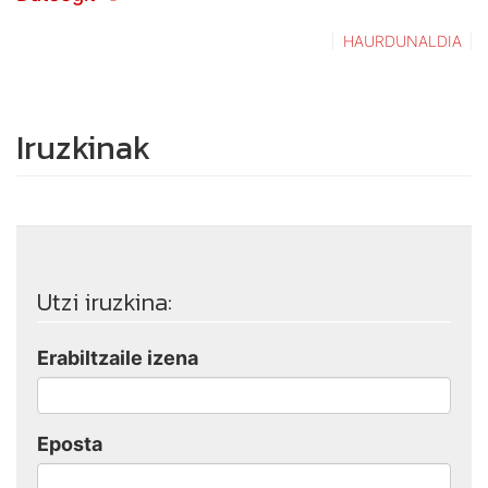
HAURDUNALDIA
Iruzkinak
Utzi iruzkina:
Erabiltzaile izena
Eposta