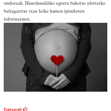
ondoezak. Haurdunaldiko egoera bakotxe ulertzeko
baliagarrixe ixan leike hamen ipinikoten
informazinoi.
Datsegit