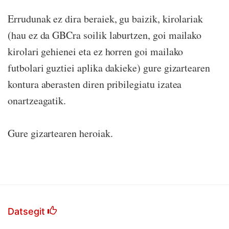
Errudunak ez dira beraiek, gu baizik, kirolariak
(hau ez da GBCra soilik laburtzen, goi mailako
kirolari gehienei eta ez horren goi mailako
futbolari guztiei aplika dakieke) gure gizartearen
kontura aberasten diren pribilegiatu izatea
onartzeagatik.
Gure gizartearen heroiak.
Datsegit