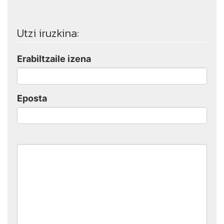
Utzi iruzkina:
Erabiltzaile izena
Eposta