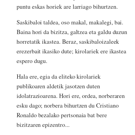
puntu eskas horiek are larriago bihurtzen.
Saskibaloi taldea, oso makal, makalegi, bai.
Baina hori da bizitza, galtzea eta galdu duzun
horretatik ikastea. Beraz, saskibaloizaleek
erezerbait ikasiko dute; kirolariek ere ikastea
espero dugu.
Hala ere, egia da eliteko kirolariek
publikoaren aldetik jasotzen duten
idolatrazioarena. Hori ere, ordea, norberaren
esku dago; norbera bihurtzen du Cristiano
Ronaldo bezalako pertsonaia bat bere
bizitzaren epizentro...