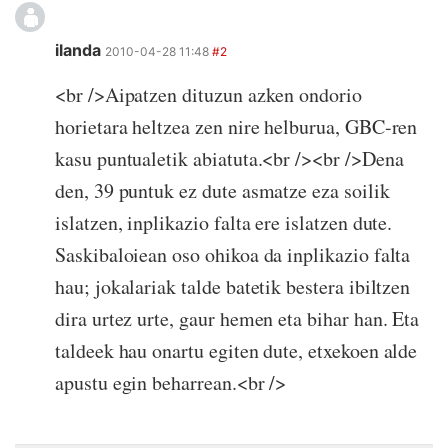
ilanda
2010-04-28 11:48
#2
<br />Aipatzen dituzun azken ondorio
horietara heltzea zen nire helburua, GBC-ren
kasu puntualetik abiatuta.<br /><br />Dena
den, 39 puntuk ez dute asmatze eza soilik
islatzen, inplikazio falta ere islatzen dute.
Saskibaloiean oso ohikoa da inplikazio falta
hau; jokalariak talde batetik bestera ibiltzen
dira urtez urte, gaur hemen eta bihar han. Eta
taldeek hau onartu egiten dute, etxekoen alde
apustu egin beharrean.<br />