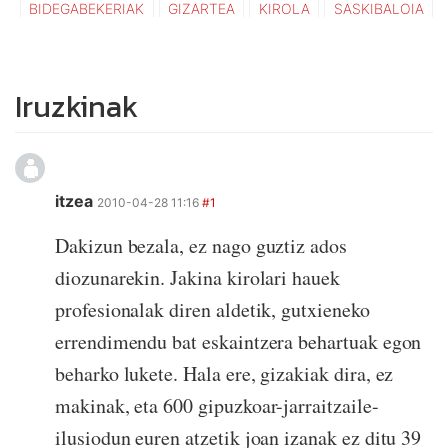
BIDEGABEKERIAK
GIZARTEA
KIROLA
SASKIBALOIA
Iruzkinak
itzea
2010-04-28 11:16
#1
Dakizun bezala, ez nago guztiz ados
diozunarekin. Jakina kirolari hauek
profesionalak diren aldetik, gutxieneko
errendimendu bat eskaintzera behartuak egon
beharko lukete. Hala ere, gizakiak dira, ez
makinak, eta 600 gipuzkoar-jarraitzaile-
ilusiodun euren atzetik joan izanak ez ditu 39