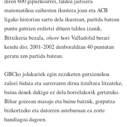
diren 600 gipuzkoarrei, taldea jaitsiera
matematikoa saihesten ikustera joan eta ACB
ligako historian sartu dela ikustean, partida batean
puntu gutxien erdietsi dituen taldea izanik.
Bitxikeria bezala,
ohore
hori Valladolid berari
kendu dio; 2001-2002 denboraldian 40 puntutan
geratu zen partida batean.
GBCko jolakariek egin zezaketen gutxienekoa
zaleei bidaia eta sarreraren dirua itzultzea litzateke,
baina denek dakigu ez dela horrelakorik gertatuko.
Bihar goizean masaje eta bainu batzuk, gorputza
bizkortzeko eta datorren asteburuan ea zorte
handiagoa dagoen.