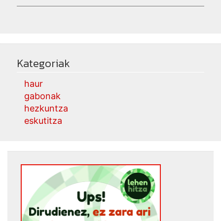
Kategoriak
haur
gabonak
hezkuntza
eskutitza