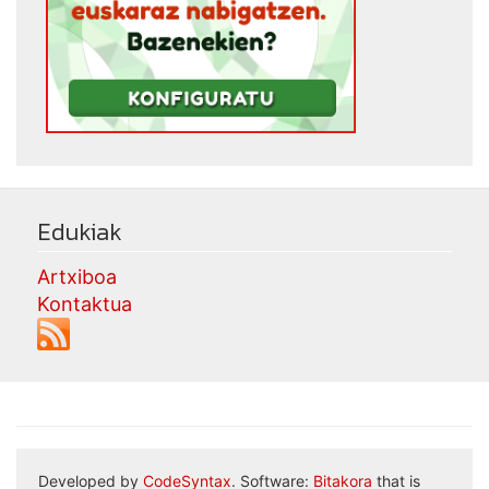
Edukiak
Artxiboa
Kontaktua
Developed by
CodeSyntax
. Software:
Bitakora
that is