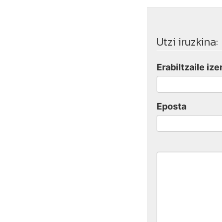
Utzi iruzkina:
Erabiltzaile ize
Eposta