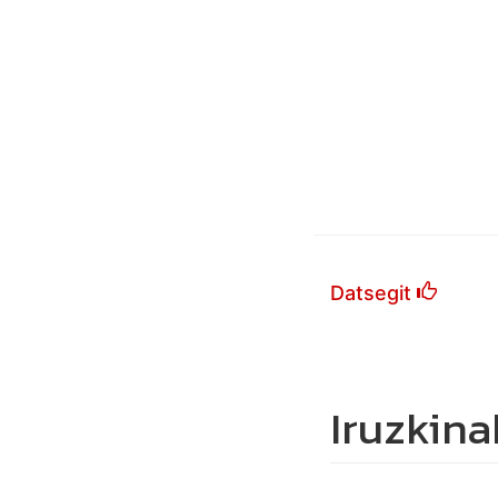
Datsegit
Iruzkina