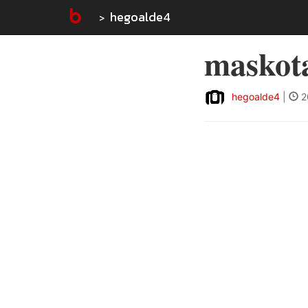
hegoalde4
maskot
hegoalde4
|
2