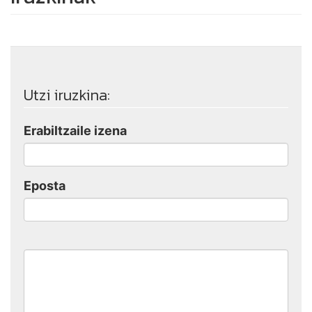
Utzi iruzkina:
Erabiltzaile izena
Eposta