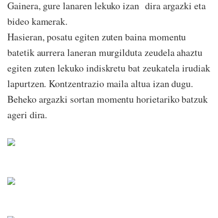
Gainera, gure lanaren lekuko izan dira argazki eta
bideo kamerak.
Hasieran, posatu egiten zuten baina momentu
batetik aurrera laneran murgilduta zeudela ahaztu
egiten zuten lekuko indiskretu bat zeukatela irudiak
lapurtzen. Kontzentrazio maila altua izan dugu.
Beheko argazki sortan momentu horietariko batzuk
ageri dira.