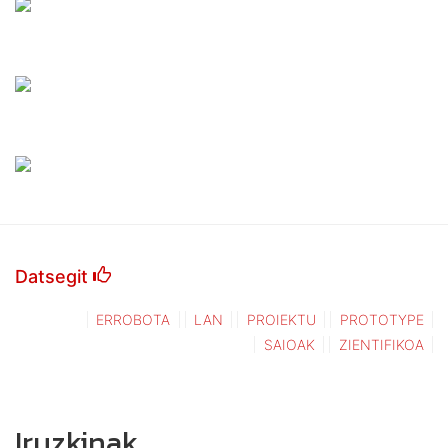
Datsegit
ERROBOTA
LAN
PROIEKTU
PROTOTYPE
SAIOAK
ZIENTIFIKOA
Iruzkinak