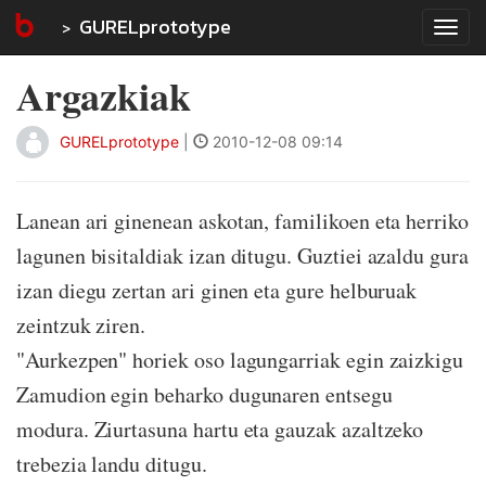
GURELprototype
Tog
navi
Argazkiak
GURELprototype
|
2010-12-08 09:14
Lanean ari ginenean askotan, familikoen eta herriko
lagunen bisitaldiak izan ditugu. Guztiei azaldu gura
izan diegu zertan ari ginen eta gure helburuak
zeintzuk ziren.
"Aurkezpen" horiek oso lagungarriak egin zaizkigu
Zamudion egin beharko dugunaren entsegu
modura. Ziurtasuna hartu eta gauzak azaltzeko
trebezia landu ditugu.