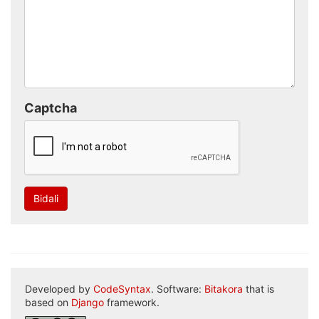
Captcha
Bidali
Developed by
CodeSyntax
. Software:
Bitakora
that is
based on
Django
framework.